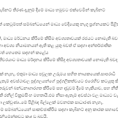
ැබිනට් තීරණ දැනුම් දීමේ මාධ්‍ය හමුවට එක්වෙමින් කැබිනට්
කෙටුම්පත් සම්බන්ධයෙන් මාධ්‍ය වේදියෙකු නැගූ ප්‍රශ්නයකට පිළිත
්නේ, මාධ්‍ය මර්ධනය කිරීමේ කිසිම අවශ්‍යතාවයක් රජයට නොමැති බවය
ඳහා අවශ්‍ය නියාමනයන් ඇති කළ යුතු බවත් ඒ සඳහා අන්තර්ජාතික
බවත් හෙතෙම සඳහන් කළේය‍
රයාට මාධ්‍ය මර්දනය කිරීමේ කිසිදු අවශ්‍යතාවයක් නොමැති බවද
යක් නැහැ. එතුමා මාධ්‍ය පවුලක උරුමය සහිත නායකයෙක්.සාපරාධී
න් ඇතැම් අවස්ථාවල පුද්ගලයන්ගේ පුද්ගලිකත්වයට එරෙහිව කටයුතු ක
ුවන් බන්ධනාගාරගත කිරීමේ සහ දඩුවම් දීමේ හැකියාව, සහ නීති 
රනිල් වික්‍රමසිංහ මහතායි.එම නිසා ඇතැම් අවස්ථා වල මාධ්‍යට වැ
ා ලක්වුණා..මේ පිළිබඳ බිල්ලෙක් මවනඑක සාධාරණ නැහැ.
 , මේ සම්බන්ධයෙන් සාකච්ඡාකිරීම සඳහා කැබිනට් අනු කාරක සභාව
ර්ලිමේන්තුවට කැඳ වූ බවයි.