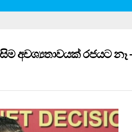
ිසිම අවශ්‍යතාවයක් රජයට නෑ 