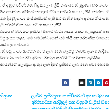
ඒ අනුව පරිවර්තන සිදු කරලා ඉංග්‍රීසි භාෂාවෙන් මුද්‍රණය කර මාධ්‍ය
ීය යෝජනා ඉදිරිපත් කළොත් ඒවා සාකච්ඡා කළ හැකියි. තර්ජන ග
දියුණු මාධ්‍ය සංස්කෘතියක් ඇති කර ගැනීම සඳහා අවශ්‍ය නියාම
ඕනෑම අවස්ථාවක ‍ සංශෝධන කළ හැකියි.
වශයෙන් මට. මට පුළුවන් ඕනෑම මාධ්‍ය ආයනයකට බලපත්‍රයක් දෙ
යුතු කර නැහැ. මේ සම්බන්ධයෙන් යම් කිසි අනතර්ජාතික වශයෙන
යක් සඳහා අවශ්‍යයි.
ීමෙන් පසු මාධ්‍ය ආයතන වෙත ලබා දෙන බලපත්‍ර නැවත ලබා නොදීමේ 
ධාරණය කරන බව අමාත්‍ය බන්දුල ගුණවර්ධන මහතා පැවසීය.
යතනයන්ගේ බලපත්‍රය ආපසු ලබා දීමේ ප්‍රතිඥාව ලබා දෙන බවද හෙත
 නිදහස
ලංවිම ප්‍රතිව්‍යුහගත කිරීමෙන් අනතුරුව
අර්ථසාධක අරමුදල් සහ විශ්‍රාම වැටුප් විශ
ආයතනයක් මගින් ක්‍රියාත්මක වනවා –