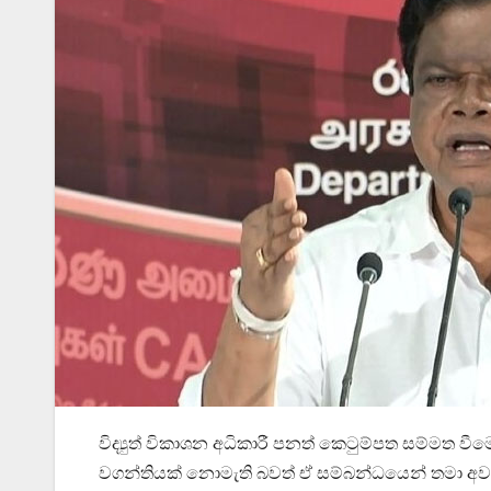
විද්‍යුත් විකාශන අධිකාරී පනත් කෙටුම්පත සම්මත ව
වගන්තියක් නොමැති බවත් ඒ සම්බන්ධයෙන් තමා අවධා