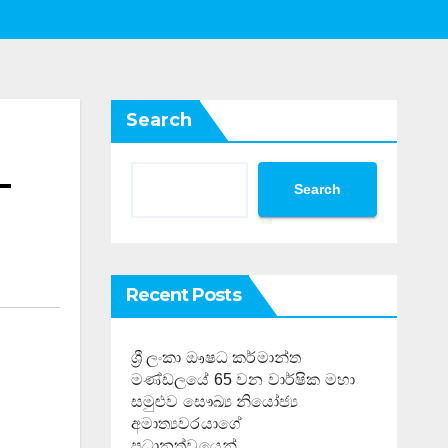
Search
–
Search
Recent Posts
ශ්‍රී ලංකා ඖෂධ කර්මාන්ත
මණ්ඩලයේ 65 වන වාර්ෂික මහා
සමුළුව සෞඛ්‍ය නියෝජ්‍ය
අමාත්‍යවරයාගේ
ප්‍රධානත්වයෙන්……