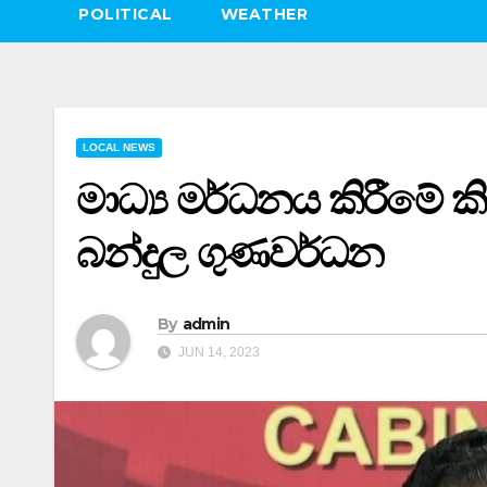
POLITICAL
WEATHER
LOCAL NEWS
මාධ්‍ය මර්ධනය කිරීමේ ක
බන්දුල ගුණවර්ධන
By
admin
JUN 14, 2023