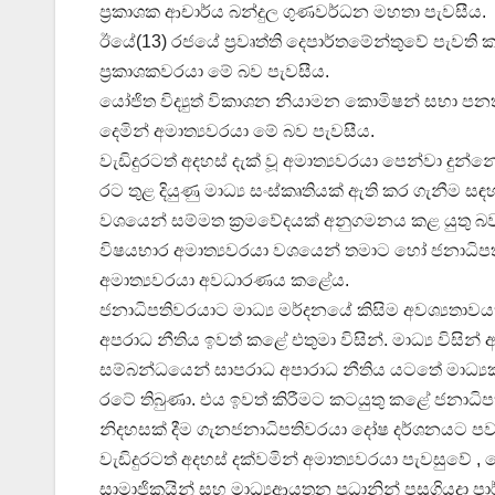
ප්‍රකාශක ආචාර්ය බන්දුල ගුණවර්ධන මහතා පැවසීය.
ඊයේ(13) රජයේ ප්‍රවෘත්ති දෙපාර්තමේන්තුවේ පැවති ක
ප්‍රකාශකවරයා මේ බව පැවසීය.
යෝජිත විද්‍යුත් විකාශන නියාමන කොමිෂන් සභා පනත් 
දෙමින් අමාත්‍යවරයා මේ බව පැවසීය.
වැඩිදුරටත් අදහස් දැක් වූ අමාත්‍යවරයා පෙන්වා දුන
රට තුළ දියුණු මාධ්‍ය සංස්කෘතියක් ඇති කර ගැනීම ස
වශයෙන් සම්මත ක්‍රමවේදයක් අනුගමනය කළ යුතු 
විෂයභාර අමාත්‍යවරයා වශයෙන් තමාට හෝ ජනාධිපතිව
අමාත්‍යවරයා අවධාරණය කළේය.
ජනාධිපතිවරයාට මාධ්‍ය මර්දනයේ කිසිම අවශ්‍යතාව
අපරාධ නීතිය ඉවත් කළේ එතුමා විසින්. මාධ්‍ය විසි
සම්බන්ධයෙන් සාපරාධ අපාරාධ නීතිය යටතේ මාධ්‍යකර
රටේ තිබුණා. එය ඉවත් කිරීමට කටයුතු කළේ ජනාධිපති 
නිදහසක් දීම ගැනජනාධිපතිවරයා දෝෂ දර්ශනයට පව
වැඩිදුරටත් අදහස් දක්වමින් අමාත්‍යවරයා පැවසුවේ
සාමාජිකයින් සහ මාධ්‍යආයතන ප්‍රධානින් පසුගියදා පා