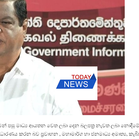
ීමෙන් පසු මාධ්‍ය ආයතන වෙත ලබා දෙන බලපත්‍ර නැවත ලබා නොදීමේ 
රණය කරන බව ප්‍රවාහන , මහාමාර්ග හා ජනමාධ්‍ය අමාත්‍ය, කැබි