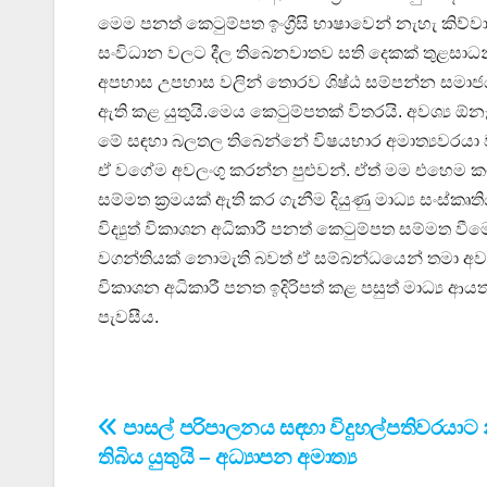
මෙම පනත් කෙටුම්පත ඉංග්‍රීසි භාෂාවෙන් නැහැ කිව්වා. 
සංවිධාන වලට දීල තිබෙනවාතව සති දෙකක් තුළසාධන
අපහාස උපහාස වලින් තොරව ශිෂ්ඨ සම්පන්න සමාජයක 
ඇති කළ යුතුයි.මෙය කෙටුම්පතක් විතරයි. අවශ්‍ය 
මේ සඳහා බලතල තිබෙන්නේ විෂයභාර අමාත්‍යවරයා 
ඒ වගේම අවලංගු කරන්න පුළුවන්. ඒත් මම එහෙම කට
සම්මත ක්‍රමයක් ඇති කර ගැනීම දියුණු මාධ්‍ය සංස්කෘති
විද්‍යුත් විකාශන අධිකාරී පනත් කෙටුම්පත සම්මත ව
වගන්තියක් නොමැති බවත් ඒ සම්බන්ධයෙන් තමා අව
විකාශන අධිකාරී පනත ඉදිරිපත් කළ පසුත් මාධ්‍ය ආ
පැවසීය.
Post
පාසල් පරිපාලනය සඳහා විදුහල්පතිවරයාට
තිබිය යුතුයි – අධ්‍යාපන අමාත්‍ය
navigation