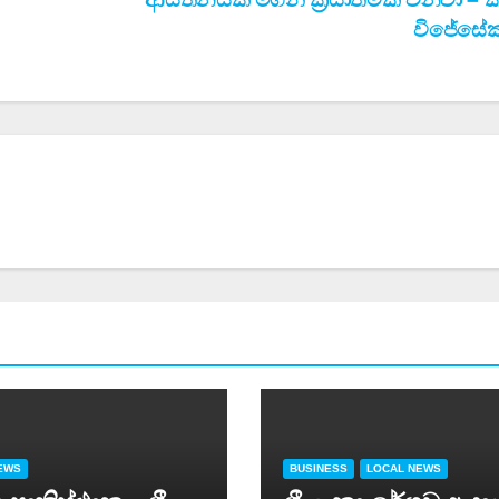
විජේසේ
EWS
BUSINESS
LOCAL NEWS