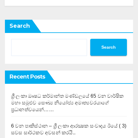
Search
Search
Recent Posts
ශ්‍රී ලංකා ඖෂධ කර්මාන්ත මණ්ඩලයේ 65 වන වාර්ෂික
මහා සමුළුව සෞඛ්‍ය නියෝජ්‍ය අමාත්‍යවරයාගේ
ප්‍රධානත්වයෙන්……
6 වන පාකිස්ථාන – ශ්‍රී ලංකා ආරක්‍ෂක සංවාදය ඊයේ ( 3)
සවස සාර්ථකව අවසන් කරයි..