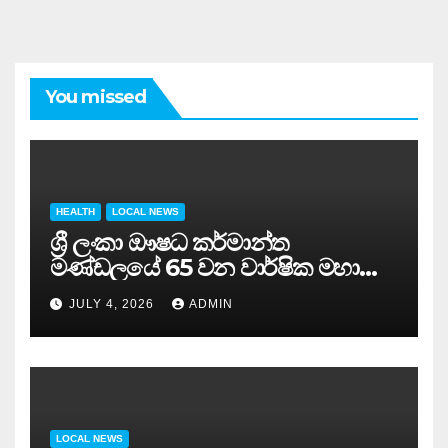
You missed
HEALTH
LOCAL NEWS
ශ්‍රී ලංකා ඖෂධ කර්මාන්ත
මණ්ඩලයේ 65 වන වාර්ෂික මහා
සමුළුව සෞඛ්‍ය නියෝජ්‍ය
JULY 4, 2026
ADMIN
අමාත්‍යවරයාගේ ප්‍රධානත්වයෙන්……
LOCAL NEWS