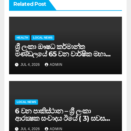
Related Post
HEALTH
LOCAL NEWS
ශ්‍රී ලංකා ඖෂධ කර්මාන්ත
මණ්ඩලයේ 65 වන වාර්ෂික මහා
සමුළුව සෞඛ්‍ය නියෝජ්‍ය
JUL 4, 2026
ADMIN
අමාත්‍යවරයාගේ ප්‍රධානත්වයෙන්……
LOCAL NEWS
6 වන පාකිස්ථාන – ශ්‍රී ලංකා
ආරක්‍ෂක සංවාදය ඊයේ ( 3) සවස
සාර්ථකව අවසන් කරයි..
JUL 4, 2026
ADMIN