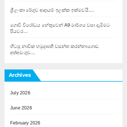
ශ්‍රී ලංකා රේගුව ආදායම් ඉලක්ක ඉක්මවයි….
ගොවි විරෝධය හේතුවෙන් A9 මාර්ගය වසා දැමිමට
පියවර…
හිටපු නාවික හමුදාපති වසන්ත කරන්නාගොඩ
අත්අඩංගුව…
Archives
July 2026
June 2026
February 2026