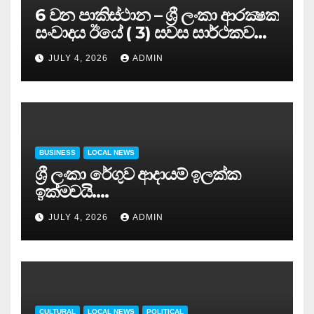
6 වන පාකිස්ථාන – ශ්‍රී ලංකා ආරක්‍ෂක
සංවාදය ඊයේ ( 3) සවස සාර්ථකව
අවසන් කරයි..
JULY 4, 2026
ADMIN
BUSINESS
LOCAL NEWS
ශ්‍රී ලංකා රේගුව ආදායම් ඉලක්ක
ඉක්මවයි….
JULY 4, 2026
ADMIN
CULTURAL
LOCAL NEWS
POLITICAL