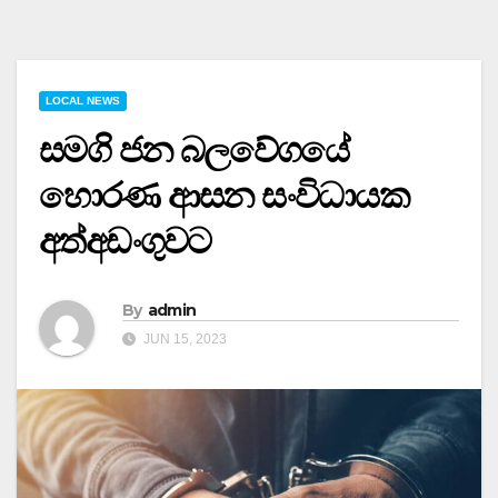
LOCAL NEWS
සමගි ජන බලවේගයේ
හොරණ ආසන සංවිධායක
අත්අඩංගුවට
By
admin
JUN 15, 2023