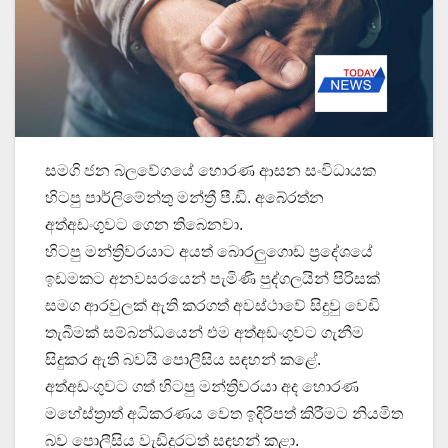
සමගි ජන බලවේගයේ හොරණ ආසන සංවිධායක
හිටපු පාර්ලිමේන්තු මන්ත්‍රී පී.ඩි. අබේරත්න
අත්අඩංගුවට ගෙන තිබෙනවා.
හිටපු මන්ත්‍රිවරයාට අයත් බොරලුගොඩ ප්‍රදේශයේ
ඉඩමකට අනවසරයෙන් පැමිණි පුද්ගලයින් පිරිසක්
සමග ආරවුලක් ඇති කරගත් අවස්ථාවේ සිදුවු වෙඩි
තැබීමක් සම්බන්ධයෙන් එම අත්අඩංගුවට ගැනීම
සිදුකර ඇති බවයි පොලීසිය සඳහන් කළේ.
අත්අඩංගුවට ගත් හිටපු මන්ත්‍රිවරයා අද හොරණ
මහේස්ත්‍රාත් අධිකරණය වෙත ඉදිරිපත් කිරීමට නියමිත
බව පොලීසිය වැඩිදුරටත් සඳහන් කළා.