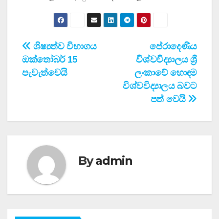
Post
ශිෂ්‍යත්ව විභාගය
පේරාදෙණිය
ඔක්තෝබර් 15
විශ්වවිද්‍යාලය ශ්‍රී
navigation
පැවැත්වෙයි
ලංකාවේ හොඳම
විශ්වවිද්‍යාලය බවට
පත් වෙයි
By
admin