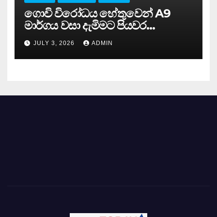
ගොවි විරෝධය හේතුවෙන් A9
මාර්ගය වසා දැමිමට පියවර…
JULY 3, 2026
ADMIN