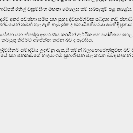
ිපති රනිල් වික්‍රමසිංහ මහතා මෙලෙස තම සුබපැතුම් පළ කළේය.
ෙරට අතර පවත්නා සමීප සහ සුහද ද්විපාර්ශ්වික සබඳතා නව ජනා
න්ධයෙන් තමන් තුළ ඇති කැමැත්ත ද ජනාධිපතිවරයා මෙහිදී ප්‍රකාශ
යෝජන යන ක්ෂේත්‍ර ආවරණය කරමින් ආර්ථික සහයෝගිතාව ඉහළ නංවා
කටයුතු කිරීමට අපේක්ෂා කරන බව ද පැවසීය.
වයිනට සමෘද්ධිය උදාවනු ඇතැයි තමන් බලාපොරොත්තුවන බව වැඩිද
 රජයේ සහ ජනතාවගේ හෘදයාංගම සුභාශිංසන පළ කරන බවද සඳහන්