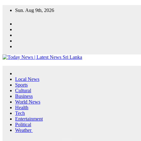
Skip
Sun. Aug 9th, 2026
to
content
Local News
Sports
Cultural
Business
World News
Health
Tech
Entertainment
Political
Weather