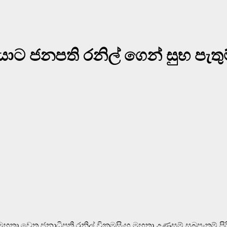
ට ජනපති රනිල් ගෙන් සුභ පැතුම
ා වෙත ජනාධිපති රනිල් වික්‍රමසිංහ මහතා උණුසුම් සුබපැතුම් පි