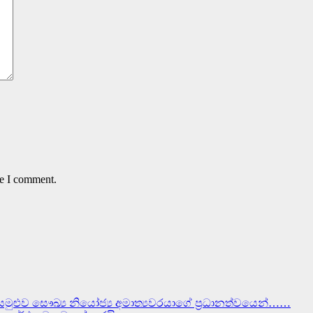
me I comment.
සමුළුව සෞඛ්‍ය නියෝජ්‍ය අමාත්‍යවරයාගේ ප්‍රධානත්වයෙන්……