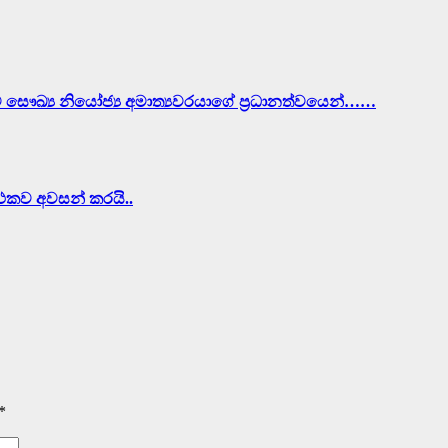
ව සෞඛ්‍ය නියෝජ්‍ය අමාත්‍යවරයාගේ ප්‍රධානත්වයෙන්……
ර්ථකව අවසන් කරයි..
*