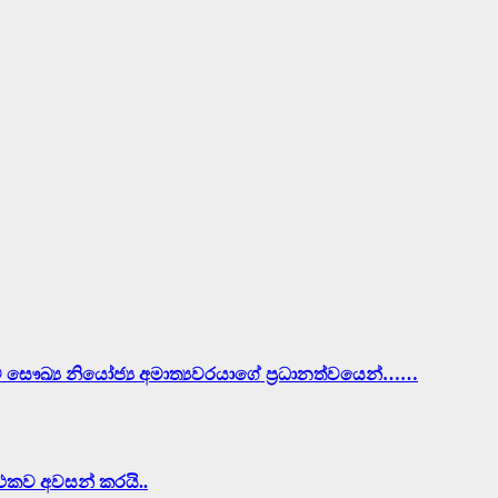
ව සෞඛ්‍ය නියෝජ්‍ය අමාත්‍යවරයාගේ ප්‍රධානත්වයෙන්……
ර්ථකව අවසන් කරයි..