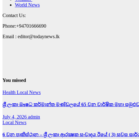
World News
Contact Us:
Phone:+94701666690
Email : editor@todaynews.lk
You missed
Health
Local News
ශ්‍රී ලංකා ඖෂධ කර්මාන්ත මණ්ඩලයේ 65 වන වාර්ෂික මහා සමුළු
July 4, 2026
admin
Local News
6 වන පාකිස්ථාන – ශ්‍රී ලංකා ආරක්‍ෂක සංවාදය ඊයේ ( 3) සවස සා