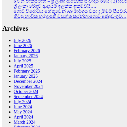
6 වන පාකිස්ථාන – ශ්‍රී ලංකා ආරක්‍ෂක සංවාදය ඊයේ ( 3) ස
ශ්‍රී ලංකා රේගුව ආදායම් ඉලක්ක ඉක්මවයි….
ගොවි විරෝධය හේතුවෙන් A9 මාර්ගය වසා දැමිමට පියව
හිටපු නාවික හමුදාපති වසන්ත කරන්නාගොඩ අත්අඩංගුව…
Archives
July 2026
June 2026
February 2026
January 2026
July 2025
April 2025
February 2025
January 2025
December 2024
November 2024
October 2024
September 2024
July 2024
June 2024
May 2024
April 2024
March 2024