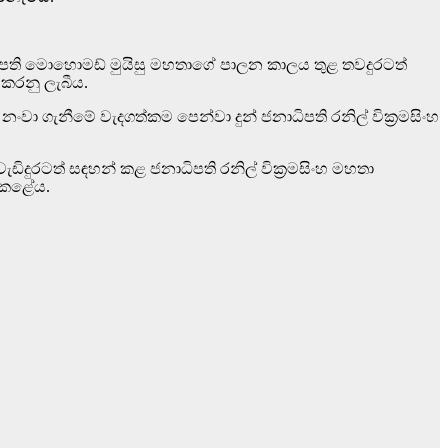
ධිපති මොහොමඩ් මුයිසු මහතාගේ පාලන කාලය තුළ තවදුරටත්
 කරනු ලැබීය.
 ගැනීමේ වැදගත්කම පෙන්වා දුන් ජනාධිපති රනිල් වික්‍රමසිංහ
ුරටත් සඳහන් කළ ජනාධිපති රනිල් වික්‍රමසිංහ මහතා
 කළේය.