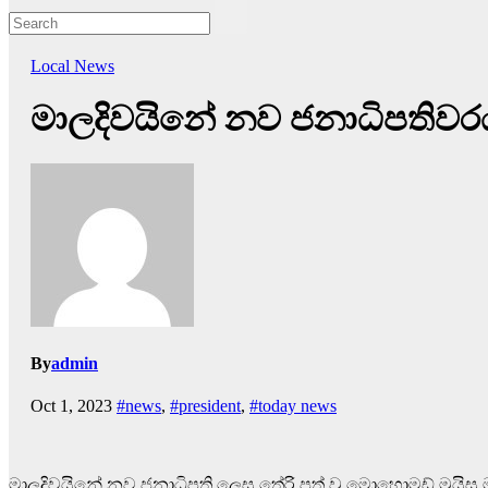
Local News
මාලදිවයිනේ නව ජනාධිපතිවරයා
By
admin
Oct 1, 2023
#news
,
#president
,
#today news
මාලදිවයිනේ නව ජනාධිපති ලෙස තේරි පත් වු මොහොමඩ් මුයිසු මහත