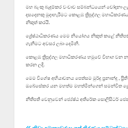
මහ බැංකු බැඳුම්කර වංචාව සම්බන්ධයෙන් චෝදනා ලැබ 
දසදෙනකු මුදාහැරීමට කොළඹ ත්‍රිපුද්ගල මහාධිකරණය
නිකුත් කරයි.
ශ්‍රේෂ්ඨාධිකරණය මෙම නියෝගය නිකුත් කළේ නීත
ගැනීමට අවසර ලබා දෙමිනි.
කොළඹ ත්‍රිපුද්ගල මහාධිකරණය හමුවේ විභාග වන නඩු
කරන ලදි.
මෙම විශේෂ අභියාචනය පෙත්සම මුර්දු ප්‍රනාන්දු , ප්‍රී
ඔබේසේකර යන මහත්ම මහත්මීන්ගෙන් සමන්විත ශ්‍රේෂ්
නීතිපති වෙනුවෙන් ජ්‍යේෂ්ඨ අතිරේක සොලිසිටර් ජෙන