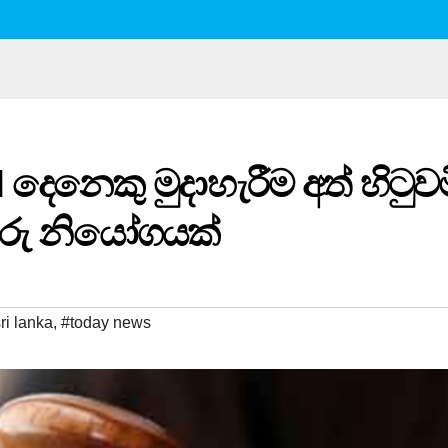
1 දෙනෙකු මුදාහැරීම අත් හිටුව
තුරු නියෝගයක්
ri lanka
,
#today news