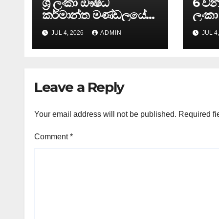
ශ්‍රී ලංකා ඖෂධ
6 වන 
කර්මාන්ත මණ්ඩලයේ
ලංකා
65 වන වාර්ෂික මහා
ඊයේ 
JUL 4, 2026
ADMIN
JUL 4
සමුළුව සෞඛ්‍ය නියෝජ්‍ය
අවසන
අමාත්‍යවරයාගේ
ප්‍රධානත්වයෙන්……
Leave a Reply
Your email address will not be published.
Required fi
Comment
*