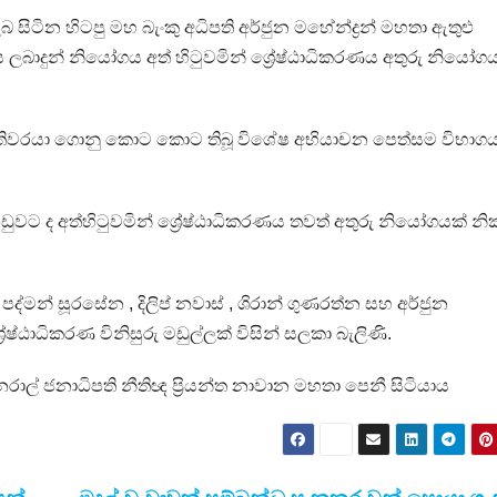
සිටින හිටපු මහ බැංකු අධිපති අර්ජුන මහේන්ද්‍රන් මහතා ඇතුළු
 ලබාදුන් නියෝගය අත් හිටුවමින් ශ්‍රේෂ්ඨාධිකරණය අතුරු නියෝග
ිපතිවරයා ගොනු කොට කොට තිබූ විශේෂ අභියාචන පෙත්සම විභාග
වට ද අත්හිටුවමින් ශ්‍රේෂ්ඨාධිකරණය තවත් අතුරු නියෝගයක් නික
ති පද්මන් සූරසේන , දිලිප් නවාස් , ශිරාන් ගුණරත්න සහ අර්ජුන
ඨාධිකරණ විනිසුරු මඩුල්ලක් විසින් සලකා බැලිණි.
රාල් ජනාධිපති නීතිඥ ප්‍රියන්ත නාවාන මහතා පෙනී සිටියාය