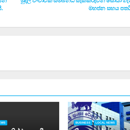
ෙන්
මුදල් වංචාවක් සම්බන්ධ සැකකරුවන් සොයා ග
ි.
මහජන සහය පතයි
EWS
BUSINESS
LOCAL NEWS