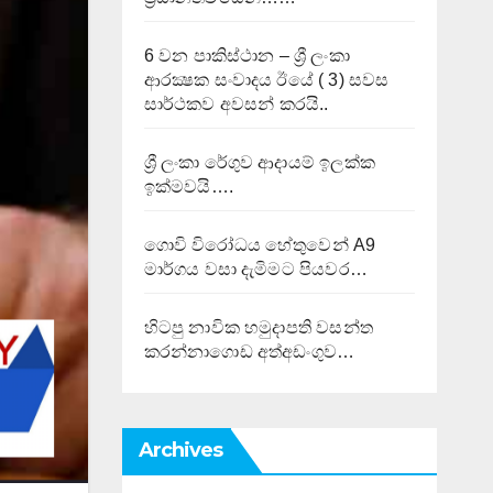
6 වන පාකිස්ථාන – ශ්‍රී ලංකා
ආරක්‍ෂක සංවාදය ඊයේ ( 3) සවස
සාර්ථකව අවසන් කරයි..
ශ්‍රී ලංකා රේගුව ආදායම් ඉලක්ක
ඉක්මවයි….
ගොවි විරෝධය හේතුවෙන් A9
මාර්ගය වසා දැමිමට පියවර…
හිටපු නාවික හමුදාපති වසන්ත
කරන්නාගොඩ අත්අඩංගුව…
Archives