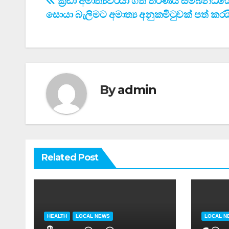
Post
ක්‍රිඩා අමාත්‍යවරයා ගත් තිරණය සම්බන්ධය
සොයා බැලිමට අමාත්‍ය අනුකමිටුවක් පත් කරය
navigation
By
admin
Related Post
HEALTH
LOCAL NEWS
LOCAL N