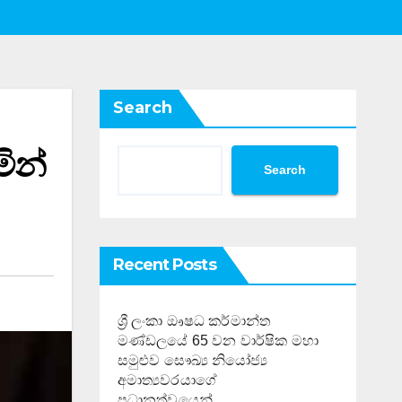
Search
මින්
Search
Recent Posts
ශ්‍රී ලංකා ඖෂධ කර්මාන්ත
මණ්ඩලයේ 65 වන වාර්ෂික මහා
සමුළුව සෞඛ්‍ය නියෝජ්‍ය
අමාත්‍යවරයාගේ
ප්‍රධානත්වයෙන්……