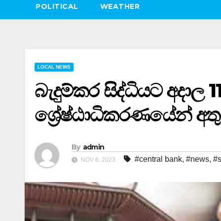
POLITICAL
WEATHER
LOCAL NEWS
බැදුම්කර සිද්ධියට අදාල 1
ශ්‍රේෂ්ඨාධිකරණයේන් අ
By
admin
#central bank
,
#news
,
#s
NOV 6, 2023