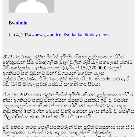
By
admin
Jan 4, 2024
#news
,
#police
,
#sri lanka
,
#today news
2023 වසර තුළ මූලික මිනිස් අයිතිවාසිකම් උල්ලංඝනය කිරීම
හේතුවෙන් සිය පෞද්ගලික මුදල් වලින් රුපියල් පහළොස් කෝටි
විසි තුන්ලක්ෂ හැත්තෑ දහසක (රුපියල් 152,370,000) මුදලක්
අගතියට පත් වූවන්ට වන්දි වශයෙන් ගෙවන ලෙස
ශ්‍රේෂ්ඨාධිකරණය විසින් පොලිස් නිලධාරීන්ට නියෝග කර ඇති
බව බීබීසී සිංහල පුවත් සේවය සදහන් කර සිටියා.
ඒ අනුව 2023 වසර මූලික මිනිස් අයිතිවාසිකම් උල්ලංඝනය කිරීම
නිසා අගතියට පත්වූ වින්දිතයින් රැසකට යුක්තිය ඉටු වූ වසරක්
ලෙස සැලකිය හැකි බවත් මානව හිමිකම් පෙත්සම්වලට අදාළ
නඩු තීන්දු 8 ක් මගින් මෙසේ වන්දි ගෙවන ලෙස නියම වූ පොලිස්
නිලධාරීන් සංඛ්‍යාව 20 ක් බවයි වාර්තා කරයි
මේ අතරට හිටපු පොලිස්පතිවරුන් වන පූජිත් ජයසුන්දර සහ සී.ඩී
වික්‍රමරත්න, වත්මන් වැඩ බලන පොලිස්පති දේශබන්දු