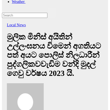
Weather
Local News
මුලික මිනිස් අයිතින්
උල්ලංඝනය විමෙන් අගතියට
පත් අයට පොලිස් නිලධාරීන්
පුද්ගලිකවවැඩිම වන්දි මුදල්
ගෙවු වර්ෂය 2023 යි.