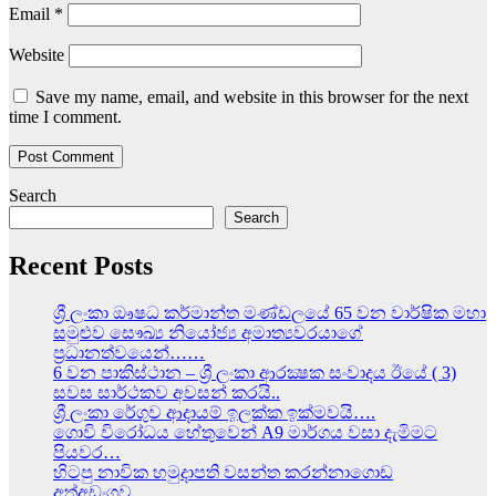
Email
*
Website
Save my name, email, and website in this browser for the next
time I comment.
Search
Search
Recent Posts
ශ්‍රී ලංකා ඖෂධ කර්මාන්ත මණ්ඩලයේ 65 වන වාර්ෂික මහා
සමුළුව සෞඛ්‍ය නියෝජ්‍ය අමාත්‍යවරයාගේ
ප්‍රධානත්වයෙන්……
6 වන පාකිස්ථාන – ශ්‍රී ලංකා ආරක්‍ෂක සංවාදය ඊයේ ( 3)
සවස සාර්ථකව අවසන් කරයි..
ශ්‍රී ලංකා රේගුව ආදායම් ඉලක්ක ඉක්මවයි….
ගොවි විරෝධය හේතුවෙන් A9 මාර්ගය වසා දැමිමට
පියවර…
හිටපු නාවික හමුදාපති වසන්ත කරන්නාගොඩ
අත්අඩංගුව…