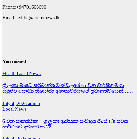
Phone:+94701666690
Email : editor@todaynews.lk
You missed
Health
Local News
ශ්‍රී ලංකා ඖෂධ කර්මාන්ත මණ්ඩලයේ 65 වන වාර්ෂික මහා
සමුළුව සෞඛ්‍ය නියෝජ්‍ය අමාත්‍යවරයාගේ ප්‍රධානත්වයෙන්……
July 4, 2026
admin
Local News
6 වන පාකිස්ථාන – ශ්‍රී ලංකා ආරක්‍ෂක සංවාදය ඊයේ ( 3) සවස
සාර්ථකව අවසන් කරයි..
July 4, 2026
admin