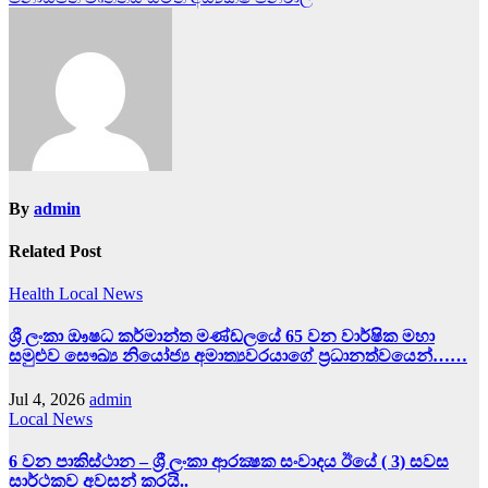
By
admin
Related Post
Health
Local News
ශ්‍රී ලංකා ඖෂධ කර්මාන්ත මණ්ඩලයේ 65 වන වාර්ෂික මහා
සමුළුව සෞඛ්‍ය නියෝජ්‍ය අමාත්‍යවරයාගේ ප්‍රධානත්වයෙන්……
Jul 4, 2026
admin
Local News
6 වන පාකිස්ථාන – ශ්‍රී ලංකා ආරක්‍ෂක සංවාදය ඊයේ ( 3) සවස
සාර්ථකව අවසන් කරයි..