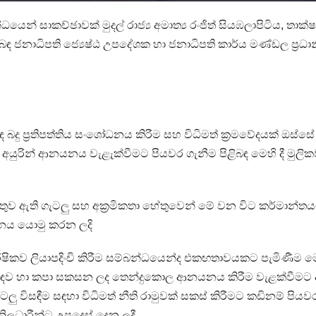
ධයෙන් සාකච්ඡාවක් මුදල් රාජ්‍ය අමාත්‍ය රංජිත් සියඹලාපිටිය, තාක
බඳ ජනාධිපති ජ්‍යෙෂ්ඨ උපදේශක හා ජනාධිපති කාර්ය මණ්ඩල ප්‍රධා
බඳ බදු ප්‍රතිපත්තිය සංශෝධනය කිරීම සහ විධිමත් ක්‍රමවේදයක් ඔස්සේ
ධී අයුරින් ආනයනය වැළැක්වීමට පියවර ගැනීම පිළිබඳ මෙහි දී මුලි
දී මතුව ඇති ගැටලු සහ අක්‍රමිකතා හේතුවෙන් මේ වන විට කර්මාන්ත
ධානය යොමු කරන ලදි
කව ලියාපදිංචි කිරීම සම්බන්ධයෙන්ද එකඟතාවයකට පැමිණීම මෙහ
 පිළිබඳව හා කපා සකසන ලද තෙන්දුකොල ආනයනය කිරීම වැළක්වීමට අ
ලු විසඳීම සඳහා විධිමත් නීති රාමුවක් සකස් කිරීමට කඩිනම් පියව
ිලධාරීන්ට උපදෙස් දෙන ලදී .