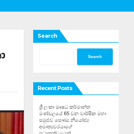
Search
තා
Search
Recent Posts
ශ්‍රී ලංකා ඖෂධ කර්මාන්ත
මණ්ඩලයේ 65 වන වාර්ෂික මහා
සමුළුව සෞඛ්‍ය නියෝජ්‍ය
අමාත්‍යවරයාගේ
ප්‍රධානත්වයෙන්……