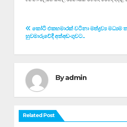
Post
කෝටි එකහමාරක් වටිනා මත්ද්‍රව්‍ය මධ්‍යම ත
හුවමාරුවේදී අත්අඩංගුවට..
navigation
By
admin
Related Post