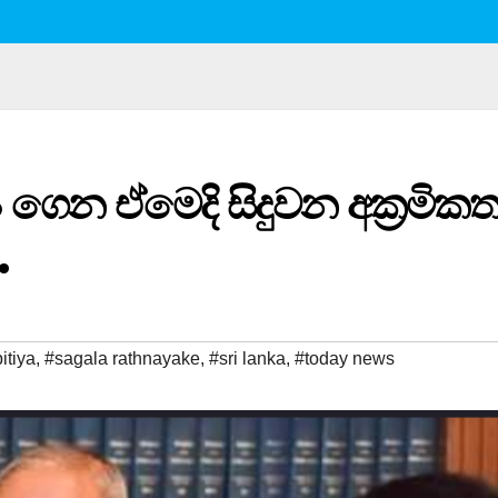
්‍ය ගෙන ඒමෙදි සිදුවන අක්‍රමික
.
itiya
,
#sagala rathnayake
,
#sri lanka
,
#today news