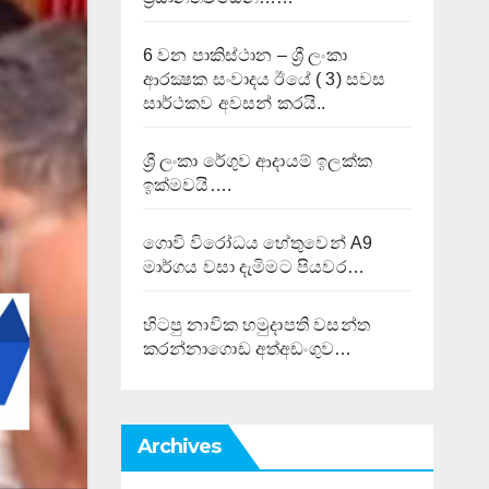
6 වන පාකිස්ථාන – ශ්‍රී ලංකා
ආරක්‍ෂක සංවාදය ඊයේ ( 3) සවස
සාර්ථකව අවසන් කරයි..
ශ්‍රී ලංකා රේගුව ආදායම් ඉලක්ක
ඉක්මවයි….
ගොවි විරෝධය හේතුවෙන් A9
මාර්ගය වසා දැමිමට පියවර…
හිටපු නාවික හමුදාපති වසන්ත
කරන්නාගොඩ අත්අඩංගුව…
Archives