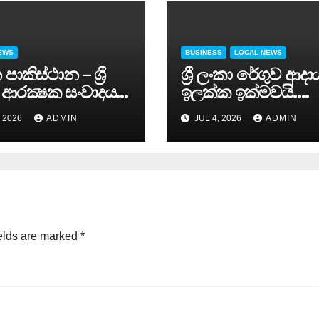
EWS
BUSINESS
LOCAL NEWS
පාකිස්ථාන – ශ්‍රී
ශ්‍රී ලංකා රේගුව ආදා
 ආරක්‍ෂක සංවාදය
ඉලක්ක ඉක්මවයි….
( 3) සවස සාර්ථකව
, 2026
ADMIN
JUL 4, 2026
ADMIN
් කරයි..
elds are marked
*