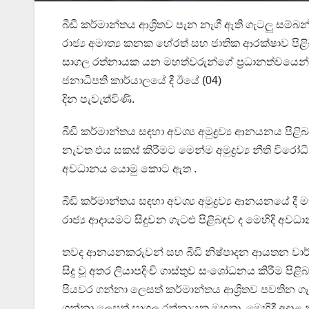
බීඩී කර්මාන්තය ආශ්‍රිතව පැන නැගී ඇති ගැටලු සම්බන්
රාජ්‍ය අමාත්‍ය කනක හේරත් සහ ජාතික ආරක්ෂාව පිළි
සාගල රත්නායක යන මහත්වරුන්ගේ ප්‍රධානත්වයෙන්
ජනාධිපති කාර්යාලයේ දී ඊයේ (04)
දින පැවැත්විණි.
බීඩි කර්මාන්තය සඳහා අවශ්‍ය අමුද්‍රව්‍ය ආනයනය පිළි
නැවත එය සකස් කිරීමට මෙන්ම අමුද්‍රව්‍ය නීති විරෝ
අවධානය ‍යොමු කොට ඇත .
බීඩි කර්මාන්තය සඳහා අවශ්‍ය අමුද්‍රව්‍ය ආනයනයේ 
රාජ්‍ය ආදායමට සිදුවන ගැටළු පිළිබඳව ද මෙහිදි අව
තවද ආනයනකරුවන් සහ බීඩි නිෂ්පාදන ආයතන වාර්ෂි
සිදු වූ අතර ලියාපදිංචි ගාස්තුව සංශෝධනය කිරීම
පියවර ගන්නා ලෙසත් කර්මාන්තය ආශ්‍රිතව පවතින ගැට
ගන්නා ලෙසත් සාගල රත්නායක මහතා, මෙහිදී අදාළ න