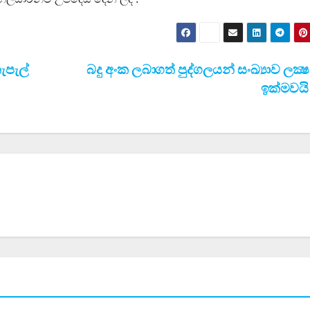
ැපැල්
බදු අංක ලබාගත් පුද්ගලයන් සංඛ්‍යාව ලක්‍
ඉක්මවය