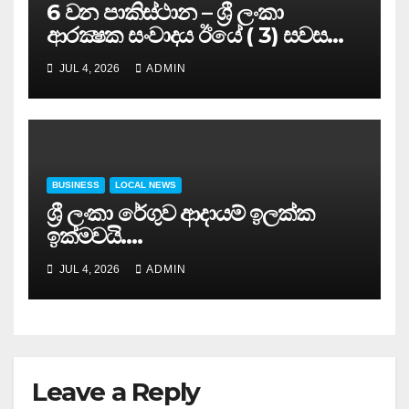
6 වන පාකිස්ථාන – ශ්‍රී ලංකා
ආරක්‍ෂක සංවාදය ඊයේ ( 3) සවස
සාර්ථකව අවසන් කරයි..
JUL 4, 2026
ADMIN
BUSINESS
LOCAL NEWS
ශ්‍රී ලංකා රේගුව ආදායම් ඉලක්ක
ඉක්මවයි….
JUL 4, 2026
ADMIN
Leave a Reply