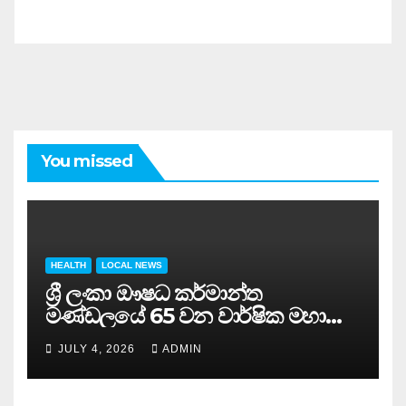
You missed
HEALTH
LOCAL NEWS
ශ්‍රී ලංකා ඖෂධ කර්මාන්ත
මණ්ඩලයේ 65 වන වාර්ෂික මහා
සමුළුව සෞඛ්‍ය නියෝජ්‍ය
JULY 4, 2026
ADMIN
අමාත්‍යවරයාගේ ප්‍රධානත්වයෙන්……