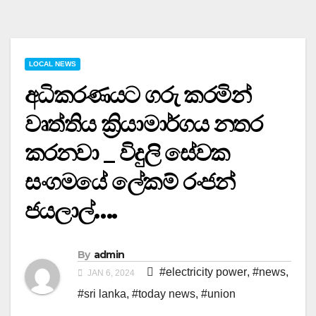
LOCAL NEWS
අධිකරණයට ගරු කරමින්
වෘත්තිය ක්‍රියාමාර්ගය නතර
කරනවා _ විදුලි සේවක
සංගමයේ ලේකම් රංජන්
ජයලාල්….
By
admin
#electricity power
,
#news
,
JAN 6, 2024
#sri lanka
,
#today news
,
#union