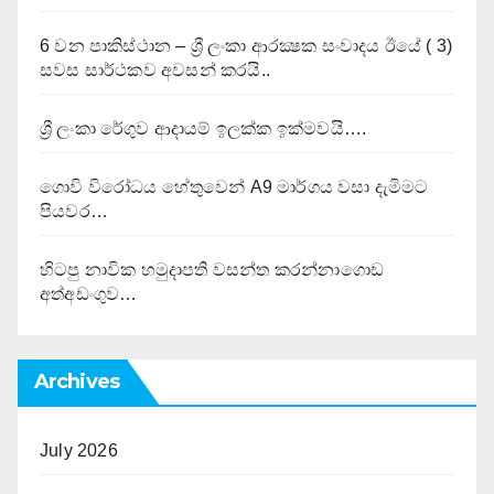
6 වන පාකිස්ථාන – ශ්‍රී ලංකා ආරක්‍ෂක සංවාදය ඊයේ ( 3)
සවස සාර්ථකව අවසන් කරයි..
ශ්‍රී ලංකා රේගුව ආදායම් ඉලක්ක ඉක්මවයි….
ගොවි විරෝධය හේතුවෙන් A9 මාර්ගය වසා දැමිමට
පියවර…
හිටපු නාවික හමුදාපති වසන්ත කරන්නාගොඩ
අත්අඩංගුව…
Archives
July 2026