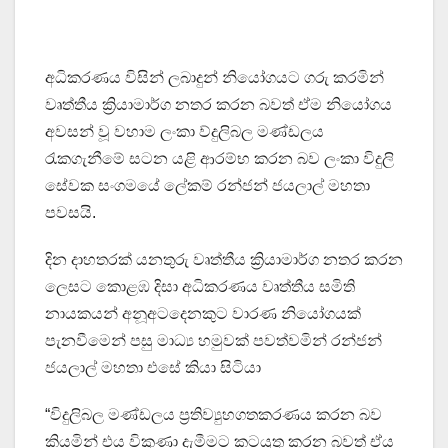
අධිකරණය විසින් ලබාදුන් නියෝගයට ගරු කරමින්
වෘත්තීය ක්‍රියාමාර්ග නතර කරන බවත් ඒම නියෝගය
අවසන් වූ වහාම ලංකා ව්දුලිබල මණ්ඩලය
රැකගැනීමේ සටන යළි ආරම්භ කරන බව ලංකා විදුලි
සේවක සංගමයේ ලේකම් රන්ජන් ජයලාල් මහතා
පවසයි.
දින දාහතරක් යනතුරු වෘත්තීය ක්‍රියාමාර්ග නතර කරන
ලෙසට කොළඹ දිසා අධිකරණය වෘත්තීය සමිති
නායකයන් අනූඅටදෙනකුට වාරණ නියෝගයක්
පැනවීමෙන් පසු මාධ්‍ය හමුවක් පවත්වමින් රන්ජන්
ජයලාල් මහතා එසේ කියා සිටියා
“විදුලිබල මණ්ඩලය ප්‍රතිව්‍යුහගතකරණය කරන බව
කියමින් එය විකුණා දැමීමට කටයුතු කරන බවත් ඒය