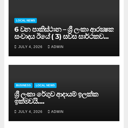
LOCAL NEWS
6 වන පාකිස්ථාන – ශ්‍රී ලංකා ආරක්‍ෂක
සංවාදය ඊයේ ( 3) සවස සාර්ථකව
අවසන් කරයි..
JULY 4, 2026
ADMIN
BUSINESS
LOCAL NEWS
ශ්‍රී ලංකා රේගුව ආදායම් ඉලක්ක
ඉක්මවයි….
JULY 4, 2026
ADMIN