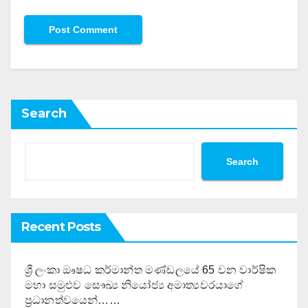
Search
Search
Recent Posts
ශ්‍රී ලංකා ඖෂධ කර්මාන්ත මණ්ඩලයේ 65 වන වාර්ෂික
මහා සමුළුව සෞඛ්‍ය නියෝජ්‍ය අමාත්‍යවරයාගේ
ප්‍රධානත්වයෙන්……