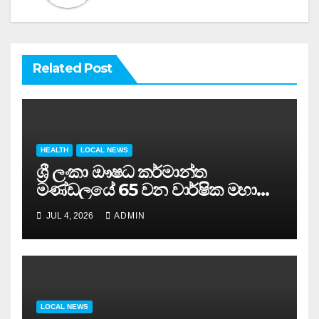
Related Post
HEALTH
LOCAL NEWS
ශ්‍රී ලංකා ඖෂධ කර්මාන්ත
මණ්ඩලයේ 65 වන වාර්ෂික මහා
සමුළුව සෞඛ්‍ය නියෝජ්‍ය
JUL 4, 2026
ADMIN
අමාත්‍යවරයාගේ ප්‍රධානත්වයෙන්……
LOCAL NEWS