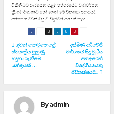
විකිණීමට සැරසෙන පළමු තත්පරයේම වැඩවර්ජන
ක්‍රියාමාර්ගයකට හෝ ගොස් මේ විනාශය පරාජයට
පත්කරන බවත් ඔහු වැඩිදුරටත් සදහන් කලා.
Post
ගුවන් තොටුපොළේ
දක්ෂිණ අධිවේගී
ස්වයංක්‍රීය මුහුණු
මාර්ගයේ සිදු වූ රිය
navigation
හඳුනා ගැනීමේ
අනතුරෙන්
යන්ත්‍රයක් …
විදේශීයයෙකු
ජීවිතක්ෂයට..
By
admin