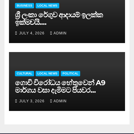
BUSINESS
LOCAL NEWS
ශ්‍රී ලංකා රේගුව ආදායම් ඉලක්ක
ඉක්මවයි….
JULY 4, 2026
ADMIN
CULTURAL
LOCAL NEWS
POLITICAL
ගොවි විරෝධය හේතුවෙන් A9
මාර්ගය වසා දැමිමට පියවර…
JULY 3, 2026
ADMIN