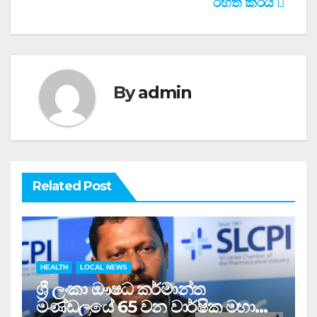
රහිත කරයි
By
admin
Related Post
HEALTH
LOCAL NEWS
ශ්‍රී ලංකා ඖෂධ කර්මාන්ත
මණ්ඩලයේ 65 වන වාර්ෂික මහා