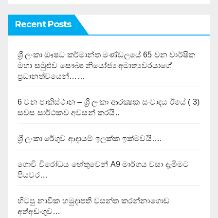
Recent Posts
ශ්‍රී ලංකා ඖෂධ කර්මාන්ත මණ්ඩලයේ 65 වන වාර්ෂික
මහා සමුළුව සෞඛ්‍ය නියෝජ්‍ය අමාත්‍යවරයාගේ
ප්‍රධානත්වයෙන්……
6 වන පාකිස්ථාන – ශ්‍රී ලංකා ආරක්‍ෂක සංවාදය ඊයේ ( 3)
සවස සාර්ථකව අවසන් කරයි..
ශ්‍රී ලංකා රේගුව ආදායම් ඉලක්ක ඉක්මවයි….
ගොවි විරෝධය හේතුවෙන් A9 මාර්ගය වසා දැමිමට
පියවර…
හිටපු නාවික හමුදාපති වසන්ත කරන්නාගොඩ
අත්අඩංගුව…