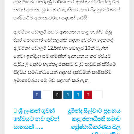
කොමිසමට කරුණු වාර්තා කර ඇති බවත් ඒම සිදු වීම
තමන් අමාත්‍ය ධුරය බාර ගැනිමට පෙර සිදු වුවක් බවත්
කෘෂිකර්ම අමාත්‍යවරයා සඳහන් කරයි
ඇමරිකා ඩොලර් පහට ආනයනය කළ හැකිව තිබූ
දියර පොහොර බෝතලයක් සඳහා අවස්ථා දෙකකදී
ඇමරිකා ඩොලර් 12.5ක් හා ඩොලර් 10ක් බැගින්
ගෙවා ඉන්දියා සමාගමකින් ආනයනය කර රජයට
රුපියල් කෝටි හැත්තෑ එකකට වැඩි පාඩුවක් කිරීමේ
සිද්ධිය සම්බන්ධයෙන් අදහස් දක්වමින් කෘෂිකර්ම
අමාත්‍යවරයා මේ බව සඳහන් කර ඇත .
Post
ශ්‍රී ලංකන් ගුවන්
දුමින්ද සිල්වාට ප්‍රදානය
සේවයට නව ගුවන්
කළ ජනාධිපති සමාව
navigation
යානයක් …..
ශ්‍රේෂ්ඨාධිකරණය බල