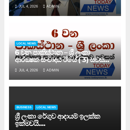
සමුළුව සෞඛ්‍ය නියෝජ්‍ය
JUL 4, 2026
ADMIN
අමාත්‍යවරයාගේ ප්‍රධානත්වයෙන්……
LOCAL NEWS
6 වන පාකිස්ථාන – ශ්‍රී ලංකා
ආරක්‍ෂක සංවාදය ඊයේ ( 3) සවස
සාර්ථකව අවසන් කරයි..
JUL 4, 2026
ADMIN
BUSINESS
LOCAL NEWS
ශ්‍රී ලංකා රේගුව ආදායම් ඉලක්ක
ඉක්මවයි….