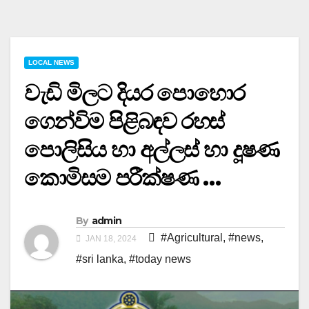
LOCAL NEWS
වැඩි මිලට දියර පොහොර
ගෙන්විම පිළිබඳව රහස්
පොලිසිය හා අල්ලස් හා දූෂණ
කොමිසම පරීක්ෂණ …
By
admin
#Agricultural
,
#news
,
JAN 18, 2024
#sri lanka
,
#today news