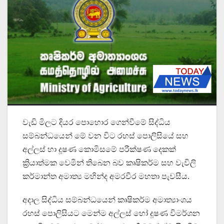
වැඩි මිලට දියර පොහොර ගෙන්වීමේ සිද්ධිය
සම්බන්ධයෙන් මේ වන විට රහස් පොලිසියේ සහ
අල්ලස් හා දූෂණ කොමිසමේ පරීක්ෂණ දෙකක්
ක්‍රියාත්මක වෙමින් තිබෙන බව කෘෂිකර්ම සහ වැවිලි
කර්මාන්ත අමාත්‍ය මහින්ද අමරවීර මහතා පැවසීය.
අදාල සිද්ධිය සම්බන්ධයෙන් කෘෂිකර්ම අමාත්‍යාංශය
රහස් පොලිසියට මෙන්ම අල්ලස් හෝ දූෂණ විමර්ශන