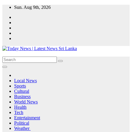
Skip
Sun. Aug 9th, 2026
to
content
Local News
Sports
Cultural
Business
World News
Health
Tech
Entertainment
Political
Weather