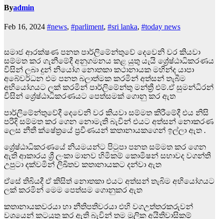
By
admin
Feb 16, 2024
#news
,
#parliment
,
#sri lanka
,
#today news
සමාජ ආරක්ෂණ පනත පාර්ලිමේන්තුවේ දෙවෙනි වර කියවා
සම්මත කර ගැනීමේදී අනුගමනය කළ යුතු යැයි ශ්‍රේෂ්ඨාධිකරණය
විසින් ලබා දුන් නියෝග නොතකා කථානායක මහින්ද යාපා
අබේවර්ධන එම පනත බලාත්මක කරමින් අත්සන් තැබීම
අභියෝගයට ලක් කරමින් පාර්ලිමේන්තු මන්ත්‍රී එම්.ඒ සුමන්ධිරන්
විසින් ශ්‍රේෂ්ඨාධිකරණයට පෙත්සමක් ගොනු කර ඇත
පාර්ලිමේන්තුවේදී දෙවෙනි වර කියවා සම්මත කිරීමේදී එය නිසි
පරිදි සම්මත කර ගෙන නොමැති බැවින් එයට අත්සන් නොකරණ
ලෙස නීතී ක්ෂේත්‍රයේ ප්‍රවීණයන් කතානායකගෙන් ඉල්ලා ඇත .
ශ්‍රේෂ්ඨාධිකරණයේ නියමයන්ට පිටුපා පනත සම්මත කර ගෙන
ඇති ආකාරය ශ්‍රී ලංකා මානව හිමිකම් කොමිෂන් සභාවද වගන්ති
උපුටා දක්වමින් ලිඛිතව කතානායකට දන්වා ඇත
ඒසේ තිබියදී ඒ කිසිත් නොතකා එයට අත්සන් තැබිම අභියෝගයට
ලක් කරමින් මෙම පෙත්සම ගොනුකර ඇත
කතානායකවරයා හා නීතිපතිවරයා එහි වගඋත්තරකරුවන්
වශයෙන් කටයුතු කර ඇති බැවින් තම මූලික අයිතිවාසිකම්