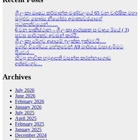
ශ්‍රී ලංකා ඖෂධ කර්මාන්ත මණ්ඩලයේ 65 වන වාර්ෂික මහා
සමුළුව සෞඛ්‍ය නියෝජ්‍ය අමාත්‍යවරයාගේ
ප්‍රධානත්වයෙන්……
6 වන පාකිස්ථාන – ශ්‍රී ලංකා ආරක්‍ෂක සංවාදය ඊයේ ( 3)
සවස සාර්ථකව අවසන් කරයි..
ශ්‍රී ලංකා රේගුව ආදායම් ඉලක්ක ඉක්මවයි….
ගොවි විරෝධය හේතුවෙන් A9 මාර්ගය වසා දැමිමට
පියවර…
හිටපු නාවික හමුදාපති වසන්ත කරන්නාගොඩ
අත්අඩංගුව…
Archives
July 2026
June 2026
February 2026
January 2026
July 2025
April 2025
February 2025
January 2025
December 2024