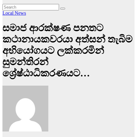
Local News
සමාජ ආරක්ෂණ පනතට
කථානායකවරයා අත්සන් තැබිම
අභියෝගයට ලක්කරමින්
සුමන්තිරන්
ශ්‍රේෂ්ඨාධිකරණයට…