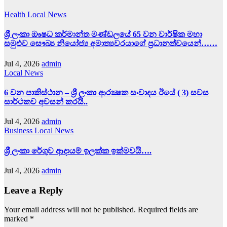
Health
Local News
ශ්‍රී ලංකා ඖෂධ කර්මාන්ත මණ්ඩලයේ 65 වන වාර්ෂික මහා
සමුළුව සෞඛ්‍ය නියෝජ්‍ය අමාත්‍යවරයාගේ ප්‍රධානත්වයෙන්……
Jul 4, 2026
admin
Local News
6 වන පාකිස්ථාන – ශ්‍රී ලංකා ආරක්‍ෂක සංවාදය ඊයේ ( 3) සවස
සාර්ථකව අවසන් කරයි..
Jul 4, 2026
admin
Business
Local News
ශ්‍රී ලංකා රේගුව ආදායම් ඉලක්ක ඉක්මවයි….
Jul 4, 2026
admin
Leave a Reply
Your email address will not be published.
Required fields are
marked
*