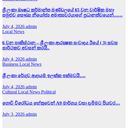
ශ්‍රී ලංකා ඖෂධ කර්මාන්ත මණ්ඩලයේ 65 වන වාර්ෂික මහා
සමුළුව සෞඛ්‍ය නියෝජ්‍ය අමාත්‍යවරයාගේ ප්‍රධානත්වයෙන්……
July 4, 2026
admin
Local News
6 වන පාකිස්ථාන – ශ්‍රී ලංකා ආරක්‍ෂක සංවාදය ඊයේ ( 3) සවස
සාර්ථකව අවසන් කරයි..
July 4, 2026
admin
Business
Local News
ශ්‍රී ලංකා රේගුව ආදායම් ඉලක්ක ඉක්මවයි….
July 4, 2026
admin
Cultural
Local News
Political
ගොවි විරෝධය හේතුවෙන් A9 මාර්ගය වසා දැමිමට පියවර…
July 3, 2026
admin