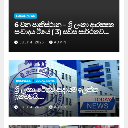
LOCAL NEWS
6 වන පාකිස්ථාන – ශ්‍රී ලංකා ආරක්‍ෂක
සංවාදය ඊයේ ( 3) සවස සාර්ථකව
අවසන් කරයි..
JULY 4, 2026
ADMIN
BUSINESS
LOCAL NEWS
ශ්‍රී ලංකා රේගුව ආදායම් ඉලක්ක
ඉක්මවයි….
JULY 4, 2026
ADMIN