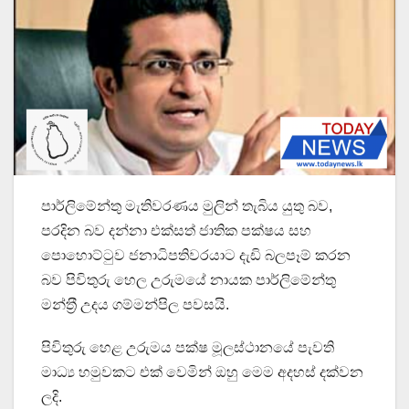
පාර්ලිමේන්තු මැතිවරණය මුලින් තැබිය යුතු බව,
පරදින බව දන්නා එක්සත් ජාතික පක්ෂය සහ
පොහොට්ටුව ජනාධිපතිවරයාට දැඩි බලපෑම් කරන
බව පිවිතුරු හෙල උරුමයේ නායක පාර්ලිමේන්තු
මන්ත‍්‍රී උදය ගම්මන්පිල පවසයි.
පිවිතුරු හෙළ උරුමය පක්ෂ මූලස්ථානයේ පැවති
මාධ්‍ය හමුවකට එක් වෙමින් ඔහු මෙම අදහස් දක්වන
ලදි.