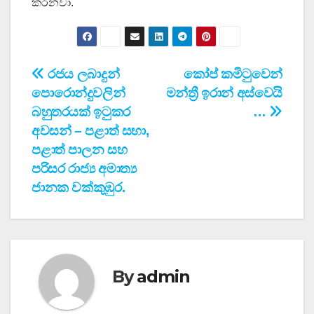
කරනවා.
Post
රජය ලබාදුන්
කෝප් කමිටුවෙන්
පොරොන්දුවලින්
මන්ත්‍රී ඉරාන් අස්වෙයි
navigation
බහුතරයක් ඉටුකර
…
අවසන් – පළාත් සභා,
පළාත් පාලන සහ
පරිසර රාජ්‍ය අමාත්‍ය
ජානක වක්කුඹුර.
By
admin