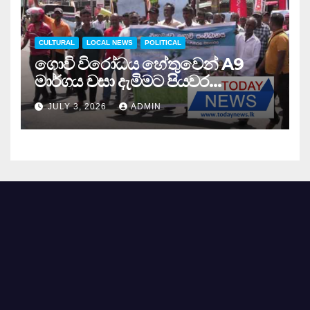
CULTURAL
LOCAL NEWS
POLITICAL
ගොවි විරෝධය හේතුවෙන් A9
මාර්ගය වසා දැමිමට පියවර…
JULY 3, 2026
ADMIN