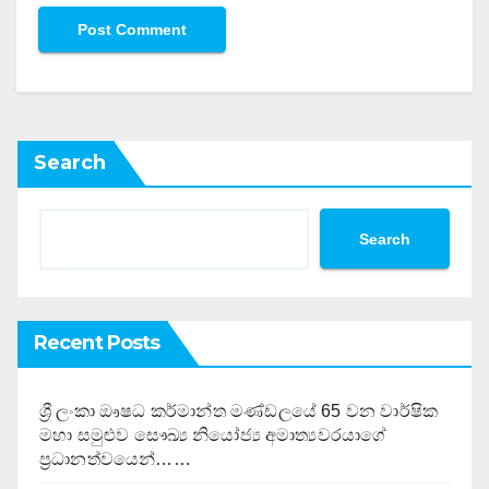
Search
Search
Recent Posts
ශ්‍රී ලංකා ඖෂධ කර්මාන්ත මණ්ඩලයේ 65 වන වාර්ෂික
මහා සමුළුව සෞඛ්‍ය නියෝජ්‍ය අමාත්‍යවරයාගේ
ප්‍රධානත්වයෙන්……