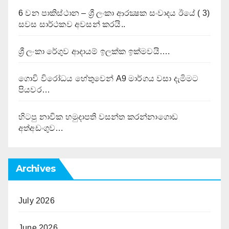
6 වන පාකිස්ථාන – ශ්‍රී ලංකා ආරක්‍ෂක සංවාදය ඊයේ ( 3)
සවස සාර්ථකව අවසන් කරයි..
ශ්‍රී ලංකා රේගුව ආදායම් ඉලක්ක ඉක්මවයි….
ගොවි විරෝධය හේතුවෙන් A9 මාර්ගය වසා දැමිමට
පියවර…
හිටපු නාවික හමුදාපති වසන්ත කරන්නාගොඩ
අත්අඩංගුව…
Archives
July 2026
June 2026