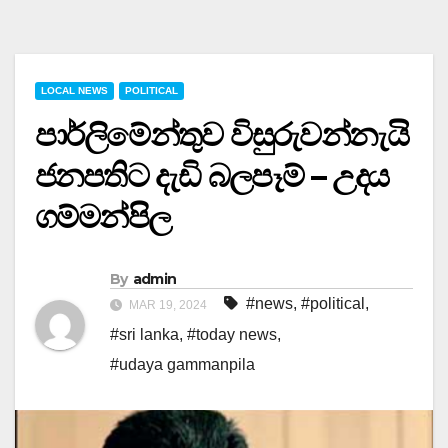
LOCAL NEWS
POLITICAL
පාර්ලිමේන්තුව විසුරුවන්නැයි
ජනපතිට දැඩි බලපෑම් – උදය
ගම්මන්පිල
By
admin
#news
,
#political
,
MAR 19, 2024
#sri lanka
,
#today news
,
#udaya gammanpila