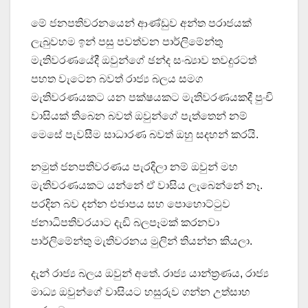
මේ ජනපතිවරනයෙන් ආණ්ඩුව අන්ත පරාජයක්
ලැබුවහම ඉන් පසු පවත්වන පාර්ලිමේන්තු
මැතිවරණයේදී ඔවුන්ගේ ඡන්ද සංඛ්‍යාව තවදුරටත්
පහත වැටෙන බවත් රාජ්‍ය බලය සමග
මැතිවරණයකට යන පක්ෂයකට මැතිවරණයකදී පුංචි
වාසියක් තිබෙන බවත් ඔවුන්ගේ පැත්තෙන් නම්
මෙසේ පැවසීම සාධාරණ බවත් ඔහු සදහන් කරයි.
නමුත් ජනපතිවරණය පැරදිලා නම් ඔවුන් මහ
මැතිවරණයකට යන්නේ ඒ වාසිය ලැබෙන්නේ නෑ.
පරදින බව දන්න එජාපය සහ පොහොට්ටුව
ජනාධිපතිවරයාට දැඩි බලපෑමක් කරනවා
පාර්ලිමේන්තු මැතිවරනය මුලින් තියන්න කියලා.
දැන් රාජ්‍ය බලය ඔවුන් අතේ. රාජ්‍ය යාන්ත්‍රණය, රාජ්‍ය
මාධ්‍ය ඔවුන්ගේ වාසියට හසුරුව ගන්න උත්සාහ