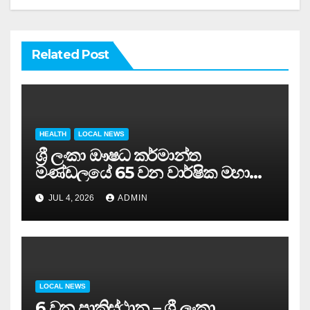
Related Post
HEALTH
LOCAL NEWS
ශ්‍රී ලංකා ඖෂධ කර්මාන්ත
මණ්ඩලයේ 65 වන වාර්ෂික මහා
සමුළුව සෞඛ්‍ය නියෝජ්‍ය
JUL 4, 2026
ADMIN
අමාත්‍යවරයාගේ ප්‍රධානත්වයෙන්……
LOCAL NEWS
6 වන පාකිස්ථාන – ශ්‍රී ලංකා