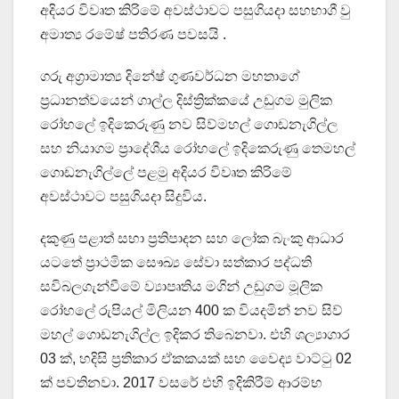
අදියර විවෘත කිරිමේ අවස්ථාවට පසුගියදා සහභාගී වු
අමාත්‍ය රමේෂ් පතිරණ පවසයි .
ගරු අග්‍රාමාත්‍ය දිනේෂ් ගුණවර්ධන මහතාගේ
ප්‍රධානත්වයෙන් ගාල්ල දිස්ත්‍රික්කයේ උඩුගම මුලික
රෝහලේ ඉදිකෙරුණු නව සිව්මහල් ගොඩනැගිල්ල
සහ නියාගම ප්‍රාදේශීය රෝහලේ ඉදිකෙරුණු තෙමහල්
ගොඩනැගිල්ලේ පළමු අදියර විවෘත කිරිමේ
අවස්ථාවට පසුගියදා සිදුවිය.
දකුණු පළාත් සභා ප්‍රතිපාදන සහ ලෝක බැංකු ආධාර
යටතේ ප්‍රාථමික සෞඛ්‍ය සේවා සත්කාර පද්ධති
සවිබලගැන්වීමේ ව්‍යාපෘතිය මගින් උඩුගම මූලික
රෝහලේ රුපියල් මිලියන 400 ක වියදමින් නව සිව්
මහල් ගොඩනැගිල්ල ඉදිකර තිබෙනවා. එහි ශල්‍යාගාර
03 ක්, හදිසි ප්‍රතිකාර ඒකකයක් සහ වෛද්‍ය වාට්ටු 02
ක් පවතිනවා. 2017 වසරේ එහි ඉදිකිරීම් ආරම්භ