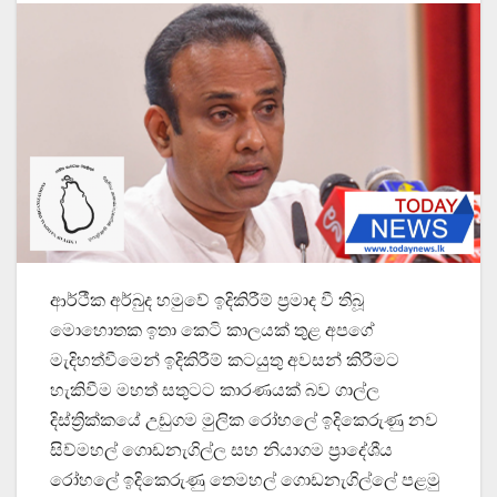
ආර්ථීක අර්බුද හමුවේ ඉදිකිරීම් ප්‍රමාද වී තිබූ
මොහොතක ඉතා කෙටි කාලයක් තුළ අපගේ
මැදිහත්වීමෙන් ඉදිකිරීම් කටයුතු අවසන් කිරීමට
හැකිවීම මහත් සතුටට කාරණයක් බව ගාල්ල
දිස්ත්‍රික්කයේ උඩුගම මුලික රෝහලේ ඉදිකෙරුණු නව
සිව්මහල් ගොඩනැගිල්ල සහ නියාගම ප්‍රාදේශීය
රෝහලේ ඉදිකෙරුණු තෙමහල් ගොඩනැගිල්ලේ පළමු