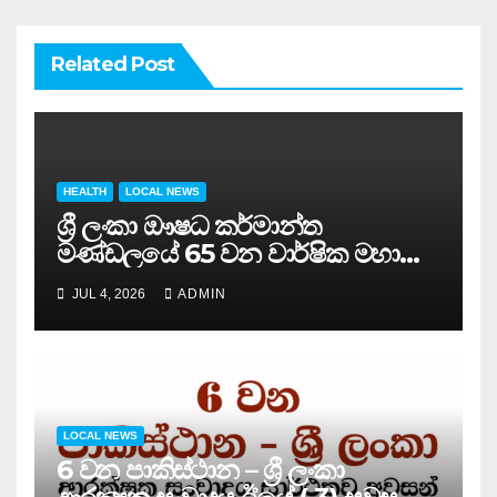
Related Post
HEALTH
LOCAL NEWS
ශ්‍රී ලංකා ඖෂධ කර්මාන්ත
මණ්ඩලයේ 65 වන වාර්ෂික මහා
සමුළුව සෞඛ්‍ය නියෝජ්‍ය
JUL 4, 2026
ADMIN
අමාත්‍යවරයාගේ ප්‍රධානත්වයෙන්……
LOCAL NEWS
6 වන පාකිස්ථාන – ශ්‍රී ලංකා