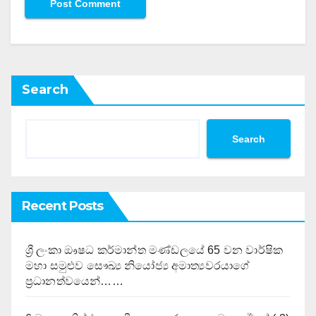
Search
Search
Recent Posts
ශ්‍රී ලංකා ඖෂධ කර්මාන්ත මණ්ඩලයේ 65 වන වාර්ෂික
මහා සමුළුව සෞඛ්‍ය නියෝජ්‍ය අමාත්‍යවරයාගේ
ප්‍රධානත්වයෙන්……