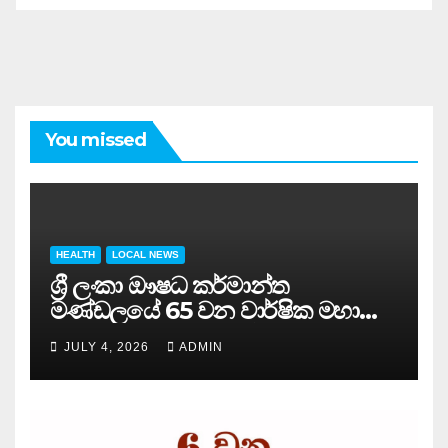
You missed
HEALTH
LOCAL NEWS
ශ්‍රී ලංකා ඖෂධ කර්මාන්ත
මණ්ඩලයේ 65 වන වාර්ෂික මහා
සමුළුව සෞඛ්‍ය නියෝජ්‍ය
JULY 4, 2026
ADMIN
අමාත්‍යවරයාගේ ප්‍රධානත්වයෙන්……