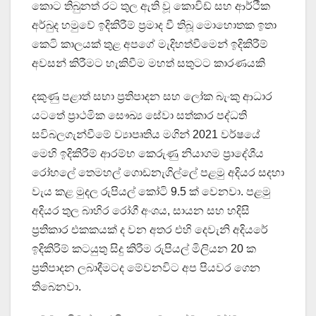
කොට තිබුනත් රට තුල ඇති වූ කොවිඩ් සහ ආර්ථීක
අර්බුද හමුවේ ඉදිකිරීම් ප්‍රමාද වී තිබූ මොහොතක ඉතා
කෙටි කාලයක් තුළ අපගේ මැදිහත්වීමෙන් ඉදිකිරීම්
අවසන් කිරීමට හැකිවීම මහත් සතුටට කාරණයකි
දකුණු පළාත් සභා ප්‍රතිපාදන සහ ලෝක බැංකු ආධාර
යටතේ ප්‍රාථමික සෞඛ්‍ය සේවා සත්කාර පද්ධති
සවිබලගැන්වීමේ ව්‍යාපෘතිය මගින් 2021 වර්ෂයේ
මෙහි ඉදිකිරීම් ආරම්භ කෙරුණු නියාගම ප්‍රාදේශීය
රෝහලේ තෙමහල් ගොඩනැගිල්ලේ පළමු අදියර සදහා
වැය කළ මුදල රුපියල් කෝටි 9.5 ක් වෙනවා. පළමු
අදියර තුල බාහිර රෝගී අංශය, සායන සහ හදිසි
ප්‍රතිකාර එකකයක් ද වන අතර එහි දෙවැනි අදියරේ
ඉදිකිරිම් කටයුතු සිදු කිරීම රුපියල් මිලියන 20 ක
ප්‍රතිපාදන ලබාදීමටද මේවනවිට අප පියවර ගෙන
තිබෙනවා.