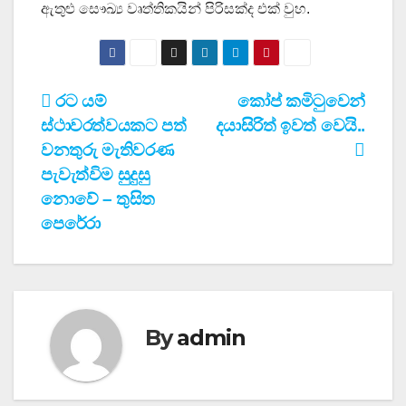
ඇතුළු සෞඛ්‍ය වෘත්තිකයින් පිරිසක්ද එක් වුහ.
Post
රට යම්
කෝප් කමිටුවෙන්
ස්ථාවරත්වයකට පත්
දයාසිරිත් ඉවත් වෙයි..
navigation
වනතුරු මැතිවරණ
පැවැත්විම සුදුසු
නොවේ – තුසිත
පෙරේරා
By
admin