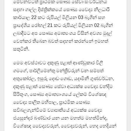
මේවනවිටත් ප්‍රාථමික සෞඛ්‍ය සේවා සංවර්ධනය
සදහා ගාල්ල දිස්ත්‍රික්කයේ සෞඛ්‍ය වෛද්‍ය නිලධාරී
කාර්යාල 22 කට රුපියල් මිලියන 03 බැගින් සහ
ප්‍රාදේශිය රෝහල් 21 කට රුපියල් මිලියන 02 බැගින්
ලබාදීමට අප සෞඛ්‍ය අමාත්‍යංශය විසින් අවශ්‍ය මුදල්
වෙන්කර තිබෙන බවත් සදහන් කරන්නේ ඉමහත්
සතුටිනි.
මෙම අවස්ථාවට දකුණු පළාත් ආණ්ඩුකාර විලී
ගමගේ, පාර්ලිමේන්තු මන්ත්‍රීවරුන් වන සම්පත්
අතුකෝරල, ඉසුරු දොඩංගොඩ, යදාමිනී ගුණවර්ධන,
දකුණු පළාත් සෞඛ්‍ය සේවා අධ්‍යක්ෂ වෛද්‍ය චන්දිම
සිරිතුංග, සෞඛ්‍ය අමාත්‍යාංශයේ ලේකම් විශේෂඥ
වෛද්‍ය පාලිත මහීපාල, ප්‍රාථමික සෞඛ්‍ය
සවිබලගැන්වීමේ ව්‍යාපෘතියේ අධ්‍යක්ෂ වෛද්‍ය
ජයසුන්දර බණ්ඩාර යන යන මහත්ම මහත්මින්ද,
විශේෂඥ වෛද්‍යවරුන්, වෛද්‍යවරුන්, හෙද හෙදියන්