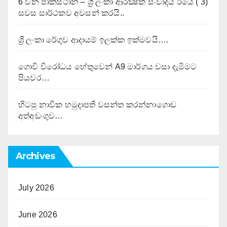
6 වන පාකිස්ථාන – ශ්‍රී ලංකා ආරක්‍ෂක සංවාදය ඊයේ ( 3)
සවස සාර්ථකව අවසන් කරයි..
ශ්‍රී ලංකා රේගුව ආදායම් ඉලක්ක ඉක්මවයි….
ගොවි විරෝධය හේතුවෙන් A9 මාර්ගය වසා දැමිමට
පියවර…
හිටපු නාවික හමුදාපති වසන්ත කරන්නාගොඩ
අත්අඩංගුව…
Archives
July 2026
June 2026