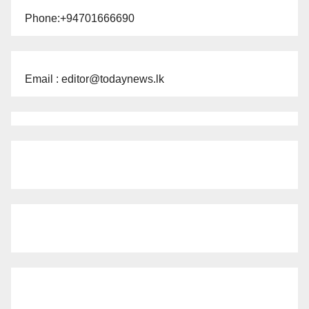
Phone:+94701666690
Email : editor@todaynews.lk