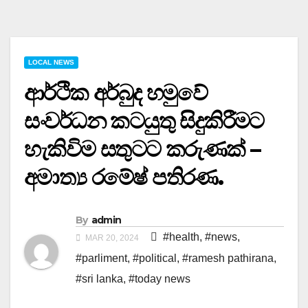
LOCAL NEWS
ආර්ථික අර්බුද හමුවේ
සංවර්ධන කටයුතු සිදුකිරීමට
හැකිවිම සතුටට කරුණක් –
අමාත්‍ය රමේෂ් පතිරණ.
By
admin
#health
,
#news
,
MAR 20, 2024
#parliment
,
#political
,
#ramesh pathirana
,
#sri lanka
,
#today news