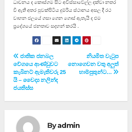
ධාවනය ද කොස්ගම සිට අවිස්සාවේල්ල දක්වා නතර
වී ඇති අතර පුවක්පිටිය දුම්රිය ස්ථානය අසල දී රථ
වාහන ජලයේ ගසා ගෙන ගොස් ඇතැයි ද එම
ප්‍රදේශයේ ජනතාව සදහන් කරයි .
Post
ජාතික ජනබල
නියමිත වැටුප
වේගයෙ ආණ්ඩුවට
නොගෙවන වතු අලුත්
navigation
කැබිනට් ඇමැතිවරු 25
හාම්පුතුන්ට…
යි – වෛද්‍ය නලින්ද
ජයතිස්ස
By
admin