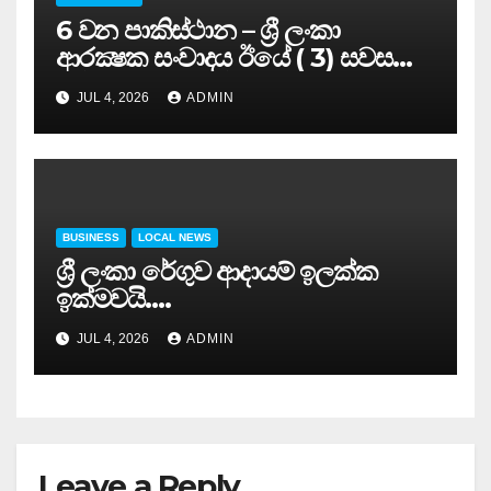
6 වන පාකිස්ථාන – ශ්‍රී ලංකා
ආරක්‍ෂක සංවාදය ඊයේ ( 3) සවස
සාර්ථකව අවසන් කරයි..
JUL 4, 2026
ADMIN
BUSINESS
LOCAL NEWS
ශ්‍රී ලංකා රේගුව ආදායම් ඉලක්ක
ඉක්මවයි….
JUL 4, 2026
ADMIN
Leave a Reply