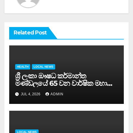
Related Post
HEALTH
LOCAL NEWS
ශ්‍රී ලංකා ඖෂධ කර්මාන්ත
මණ්ඩලයේ 65 වන වාර්ෂික මහා
සමුළුව සෞඛ්‍ය නියෝජ්‍ය
JUL 4, 2026
ADMIN
අමාත්‍යවරයාගේ ප්‍රධානත්වයෙන්……
LOCAL NEWS