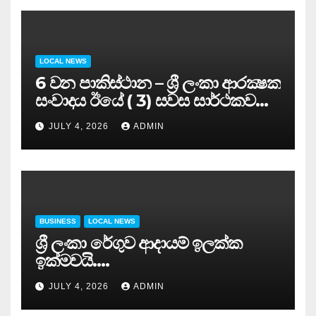
LOCAL NEWS
6 වන පාකිස්ථාන – ශ්‍රී ලංකා ආරක්‍ෂක
සංවාදය ඊයේ ( 3) සවස සාර්ථකව
අවසන් කරයි..
JULY 4, 2026
ADMIN
BUSINESS
LOCAL NEWS
ශ්‍රී ලංකා රේගුව ආදායම් ඉලක්ක
ඉක්මවයි….
JULY 4, 2026
ADMIN