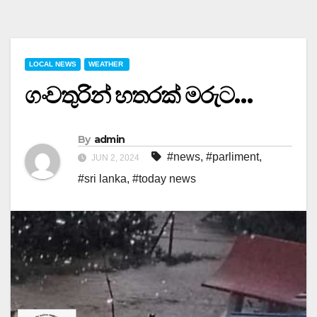
LOCAL NEWS
WEATHER
ගංවතුරින් හතරක් මරුට…
By
admin
#news
,
#parliment
,
JUN 2, 2024
#sri lanka
,
#today news