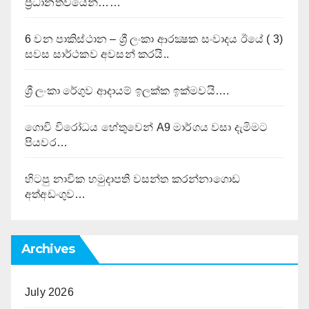
ප්‍රධානත්වයෙන්……
6 වන පාකිස්ථාන – ශ්‍රී ලංකා ආරක්‍ෂක සංවාදය ඊයේ ( 3)
සවස සාර්ථකව අවසන් කරයි..
ශ්‍රී ලංකා රේගුව ආදායම් ඉලක්ක ඉක්මවයි….
ගොවි විරෝධය හේතුවෙන් A9 මාර්ගය වසා දැමිමට
පියවර…
හිටපු නාවික හමුදාපති වසන්ත කරන්නාගොඩ
අත්අඩංගුව…
Archives
July 2026