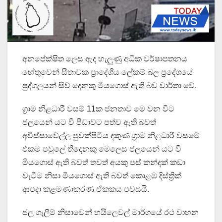
අනපේක්ෂිත ලෙස ඇද හැලුණු අධික වර්ෂාපතනය
හේතුවෙන් සීතාවක ප්‍රාදේශීය ලේකම් බල ප්‍රදේශයේ
පුද්ගලයන් සිව් දෙනකු මියගොස් ඇති බව වාර්තා වේ.
ග්‍රාම නිළධාරී වසම් 11ක ජනතාව මෙ වන විට
ජලයෙන් යට වී පීඩාවට පත්ව ඇති බවත්
අවිස්සාවේල්ල පුවක්පිටිය දකුණ ග්‍රාම නිළධාරී වසමේ
එකම පවුලේ තිදෙනකු මෙලෙස ජලයෙන් යට වී
මියගොස් ඇති බවත් තවත් අයකු පස් කන්දක් කඩා
වැටීම නිසා මියගොස් ඇති බවත් කොළඹ දිස්ත්‍රික්
ආපදා කළමණාකරණ ඒකකය පවසයි.
ජල ගැලීම් නිසාවෙන් හයිලෙවල් මාර්ගයේ රථ වාහන