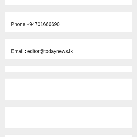
Phone:+94701666690
Email : editor@todaynews.lk