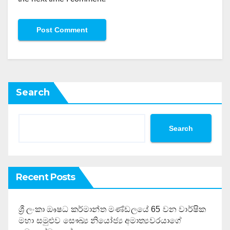
Search
Search
Recent Posts
ශ්‍රී ලංකා ඖෂධ කර්මාන්ත මණ්ඩලයේ 65 වන වාර්ෂික
මහා සමුළුව සෞඛ්‍ය නියෝජ්‍ය අමාත්‍යවරයාගේ