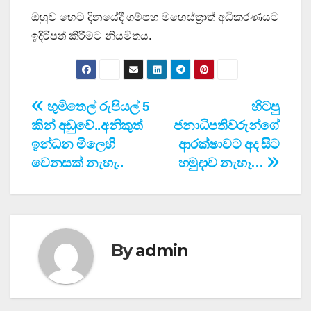
ඔහුව හෙට දිනයේදී ගම්පහ මහෙස්ත්‍රාත් අධිකරණයට
ඉදිරිපත් කිරීමට නියමිතය.
Post
භුමිතෙල් රුපියල් 5
හිටපු
කින් අඩුවේ..අනිකුත්
ජනාධිපතිවරුන්ගේ
navigation
ඉන්ධන මිලෙහි
ආරක්ෂාවට අද සිට
වෙනසක් නැහැ..
හමුදාව නැහෑ…
By
admin