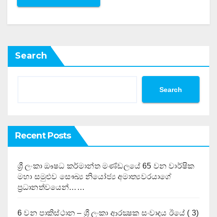
Search
Search
Recent Posts
ශ්‍රී ලංකා ඖෂධ කර්මාන්ත මණ්ඩලයේ 65 වන වාර්ෂික
මහා සමුළුව සෞඛ්‍ය නියෝජ්‍ය අමාත්‍යවරයාගේ
ප්‍රධානත්වයෙන්……
6 වන පාකිස්ථාන – ශ්‍රී ලංකා ආරක්‍ෂක සංවාදය ඊයේ ( 3)