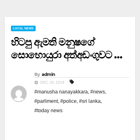
LOCAL NEWS
හිටපු ඇමති මනුෂගේ
සොහොයුරා අත්අඩංගුවට …
By
admin
DEC 29, 2024
#manusha nanayakkara
,
#news
,
#parliment
,
#police
,
#sri lanka
,
#today news