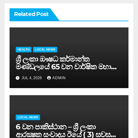
Related Post
HEALTH
LOCAL NEWS
ශ්‍රී ලංකා ඖෂධ කර්මාන්ත
මණ්ඩලයේ 65 වන වාර්ෂික මහා
සමුළුව සෞඛ්‍ය නියෝජ්‍ය
JUL 4, 2026
ADMIN
අමාත්‍යවරයාගේ ප්‍රධානත්වයෙන්……
LOCAL NEWS
6 වන පාකිස්ථාන – ශ්‍රී ලංකා
ආරක්‍ෂක සංවාදය ඊයේ ( 3) සවස