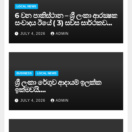
LOCAL NEWS
6 වන පාකිස්ථාන – ශ්‍රී ලංකා ආරක්‍ෂක
සංවාදය ඊයේ ( 3) සවස සාර්ථකව
අවසන් කරයි..
JULY 4, 2026
ADMIN
BUSINESS
LOCAL NEWS
ශ්‍රී ලංකා රේගුව ආදායම් ඉලක්ක
ඉක්මවයි….
JULY 4, 2026
ADMIN