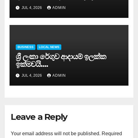
සාර්ථකව අවසන් කරයි..
JUL 4, 2026
ADMIN
BUSINESS
LOCAL NEWS
ශ්‍රී ලංකා රේගුව ආදායම් ඉලක්ක
ඉක්මවයි….
JUL 4, 2026
ADMIN
Leave a Reply
Your email address will not be published.
Required