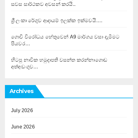
සවස සාර්ථකව අවසන් කරයි..
ශ්‍රී ලංකා රේගුව ආදායම් ඉලක්ක ඉක්මවයි….
ගොවි විරෝධය හේතුවෙන් A9 මාර්ගය වසා දැමිමට
පියවර…
හිටපු නාවික හමුදාපති වසන්ත කරන්නාගොඩ
අත්අඩංගුව…
Archives
July 2026
June 2026