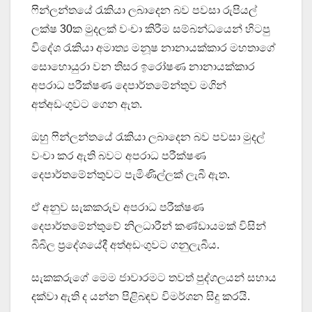
ෆින්ලන්තයේ රැකියා ලබාදෙන බව පවසා රුපියල්
ලක්ෂ 30ක මුදලක් වංචා කිරීම සම්බන්ධයෙන් හිටපු
විදේශ රැකියා අමාත්‍ය මනූෂ නානායක්කාර මහතාගේ
සොහොයුරා වන තිසර ඉරෝෂණ නානායක්කාර
අපරාධ පරීක්ෂණ දෙපාර්තමේන්තුව මගින්
අත්අඩංගුවට ගෙන ඇත.
ඔහු ෆින්ලන්තයේ රැකියා ලබාදෙන බව පවසා මුදල්
වංචා කර ඇති බවට අපරාධ පරීක්ෂණ
දෙපාර්තමේන්තුවට පැමිණිල්ලක් ලැබී ඇත.
ඒ අනුව සැකකරුව අපරාධ පරීක්ෂණ
දෙපාර්තමේන්තුවේ නිලධාරීන් කණ්ඩායමක් විසින්
බිබිල ප්‍රදේශයේදී අත්අඩංගුවට ගනුලැබීය.
සැකකරුගේ මෙම ජාවාරමට තවත් පුද්ගලයන් සහාය
දක්වා ඇති ද යන්න පිළිබඳව විමර්ශන සිදු කරයි.