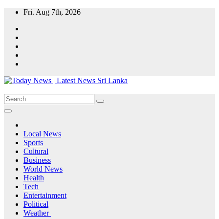
Skip
Fri. Aug 7th, 2026
to
content
Local News
Sports
Cultural
Business
World News
Health
Tech
Entertainment
Political
Weather