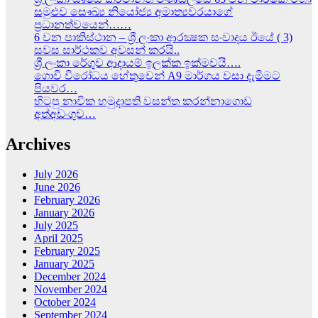
සමුළුව සෞඛ්‍ය නියෝජ්‍ය අමාත්‍යවරයාගේ
ප්‍රධානත්වයෙන්……
6 වන පාකිස්ථාන – ශ්‍රී ලංකා ආරක්‍ෂක සංවාදය ඊයේ ( 3)
සවස සාර්ථකව අවසන් කරයි..
ශ්‍රී ලංකා රේගුව ආදායම් ඉලක්ක ඉක්මවයි….
ගොවි විරෝධය හේතුවෙන් A9 මාර්ගය වසා දැමිමට
පියවර…
හිටපු නාවික හමුදාපති වසන්ත කරන්නාගොඩ
අත්අඩංගුව…
Archives
July 2026
June 2026
February 2026
January 2026
July 2025
April 2025
February 2025
January 2025
December 2024
November 2024
October 2024
September 2024