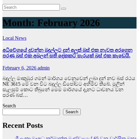
Month:
February 2026
Local News
අධිවේගයේ දුවන්න බදුල්ලට දුන් අලුත් බස් එක නැවත අරගෙන
පරණ බස් එක අබලන් සති දෙකකට සැරයක් බස් එක කැඩෙයි.
February 6, 2026
admin
බදුල්ල මාකුඹුර ගමන් මාර්ගය වෙනුවෙන් ලබා දුන් නව බස් රථය
NE 3615 මේ වන විට බදුල්ල ඩිපෝවට අහිමිව තිබේ. මුලින්
සැලසුම් කොට තිබුනේ මෙම මාර්ගයේ දැනට ධාවනය වන
පරණ බස්…
Search
Search
Recent Posts
ශ්‍රී ලංකා ඖෂධ කර්මාන්ත මණ්ඩලයේ 65 වන වාර්ෂික මහා