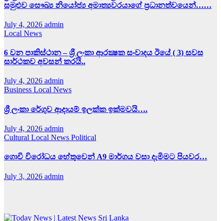
සමුළුව සෞඛ්‍ය නියෝජ්‍ය අමාත්‍යවරයාගේ ප්‍රධානත්වයෙන්……
July 4, 2026
admin
Local News
6 වන පාකිස්ථාන – ශ්‍රී ලංකා ආරක්‍ෂක සංවාදය ඊයේ ( 3) සවස
සාර්ථකව අවසන් කරයි..
July 4, 2026
admin
Business
Local News
ශ්‍රී ලංකා රේගුව ආදායම් ඉලක්ක ඉක්මවයි….
July 4, 2026
admin
Cultural
Local News
Political
ගොවි විරෝධය හේතුවෙන් A9 මාර්ගය වසා දැමිමට පියවර…
July 3, 2026
admin