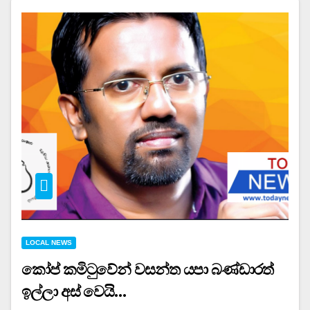
LOCAL NEWS
කෝප් කමිටුවේන් වසන්ත යපා බණ්ඩාරත්
ඉල්ලා අස් වෙයි…