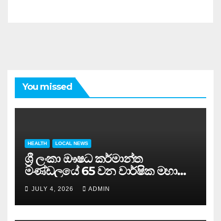
You missed
HEALTH
LOCAL NEWS
ශ්‍රී ලංකා ඖෂධ කර්මාන්ත
මණ්ඩලයේ 65 වන වාර්ෂික මහා
සමුළුව සෞඛ්‍ය නියෝජ්‍ය
JULY 4, 2026
ADMIN
අමාත්‍යවරයාගේ ප්‍රධානත්වයෙන්……