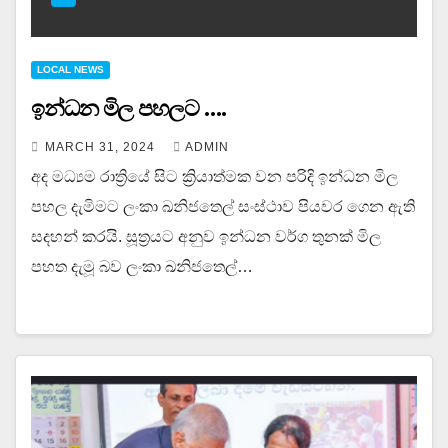
LOCAL NEWS
ඉන්ධන මිල පහලට ….
MARCH 31, 2024
ADMIN
අද මධ්‍යම රාත්‍රියේ සිට ක්‍රියාත්මක වන පරිදි ඉන්ධන මිල
පහල දැමිමට ලංකා ඛනිජතෙල් සංස්ථාව පියවර ගෙන ඇති
සදහන් කරයි. සූත්‍රයට අනුව ඉන්ධන වර්ග තුනක් මිල
පහත දැමූ බව ලංකා ඛනිජතෙල්…