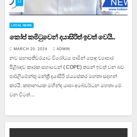
LOCAL NEWS
කෝප් කමිටුවෙන් දයාසිරිත් ඉවත් වෙයි..
MARCH 20, 2024
ADMIN
නව සභාපතිවරයාට විරෝධය පාමින් පොදු ව්‍යාපාර
පිළිබඳව කාරක සභාවෙන් ( COPE) තමන් ඉවත් වන බව
පාර්ලිමේන්තු මන්ත්‍රී දයාසිරි ජයසේකර මහතා සදහන්
කරයි. කතානායක මහින්ද යාපා අබේවර්ධන මහතා මේ
වන විටත්…