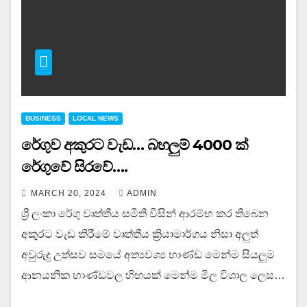
BUSINESS
LOCAL NEWS
රේගුව අකුරට වැඩ… බහලුම් 4000 ක්
රේගුවේ සිරවේ….
MARCH 20, 2024
ADMIN
ශ්‍රී ලංකා රේගු වෘත්තීය සමිති විසින් ආරම්භ කර තිබෙන
අකුරට වැඩ කිරීමේ වෘත්තීය ක්‍රියාමාර්ගය නිසා අලුත්
අවුරුදු උත්සව සමයේ අත්‍යවශ්‍ය භාණ්ඩ මෙන්ම සියලුම
ආනයනික භාණ්ඩවල හිඟයක් මෙන්ම මිල විශාල ලෙස…