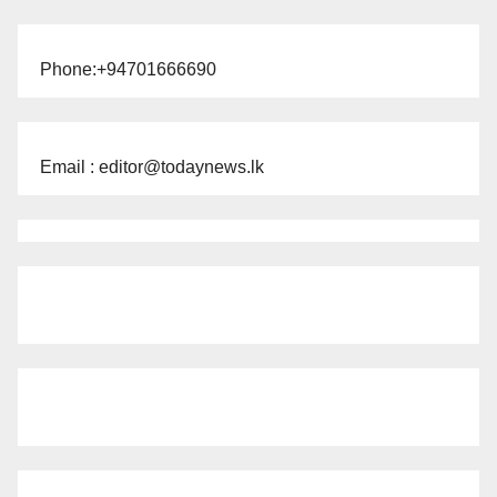
Phone:+94701666690
Email : editor@todaynews.lk