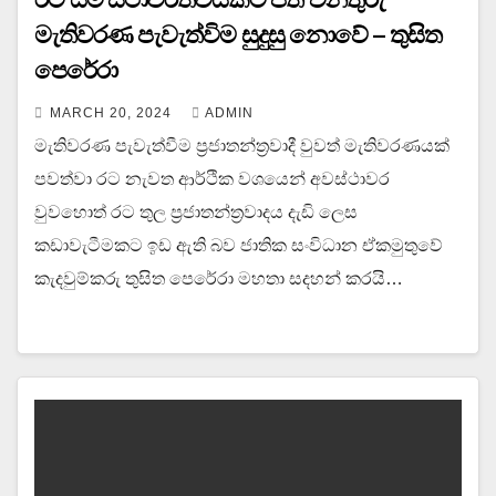
මැතිවරණ පැවැත්විම සුදුසු නොවේ – තුසිත
පෙරේරා
MARCH 20, 2024
ADMIN
මැතිවරණ පැවැත්වීම ප්‍රජාතන්ත්‍රවාදී වුවත් මැතිවරණයක්
පවත්වා රට නැවත ආර්ථික වශයෙන් අවස්ථාවර
වුවහොත් රට තුල ප්‍රජාතන්ත්‍රවාදය දැඩි ලෙස
කඩාවැටීමකට ඉඩ ඇති බව ජාතික සංවිධාන ඒකමුතුවේ
කැදවුම්කරු තුසිත පෙරේරා මහතා සදහන් කරයි…