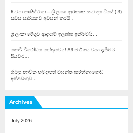
6 වන පාකිස්ථාන – ශ්‍රී ලංකා ආරක්‍ෂක සංවාදය ඊයේ ( 3)
සවස සාර්ථකව අවසන් කරයි..
ශ්‍රී ලංකා රේගුව ආදායම් ඉලක්ක ඉක්මවයි….
ගොවි විරෝධය හේතුවෙන් A9 මාර්ගය වසා දැමිමට
පියවර…
හිටපු නාවික හමුදාපති වසන්ත කරන්නාගොඩ
අත්අඩංගුව…
Archives
July 2026