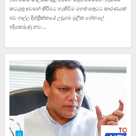
කටයුතු අවසන් කිරීමට හැකිවීම මහත් සතුටට කාරණයක්
බව ගාල්ල දිස්ත්‍රික්කයේ උඩුගම මුලික රෝහලේ
ඉදිකෙරුණු නව…