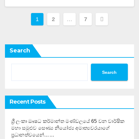
Posts
1
2
…
7
pagination
Search
Search
Recent Posts
ශ්‍රී ලංකා ඖෂධ කර්මාන්ත මණ්ඩලයේ 65 වන වාර්ෂික
මහා සමුළුව සෞඛ්‍ය නියෝජ්‍ය අමාත්‍යවරයාගේ
ප්‍රධානත්වයෙන්……