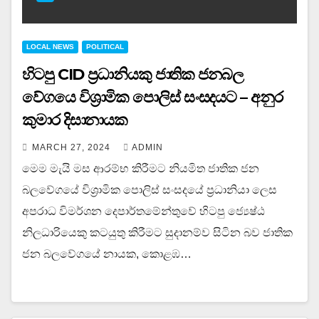
LOCAL NEWS
POLITICAL
හිටපු CID ප්‍රධානියකු ජාතික ජනබල
වේගයෙ විශ්‍රාමික පොලිස් සංසදයට – අනුර
කුමාර දිසානායක
MARCH 27, 2024
ADMIN
මෙම මැයි මස ආරම්භ කිරීමට නියමිත ජාතික ජන
බලවේගයේ විශ්‍රාමික පොලිස් සංසදයේ ප්‍රධානියා ලෙස
අපරාධ විමර්ශන දෙපාර්තමේන්තුවේ හිටපු ජ්‍යෙෂ්ඨ
නිලධාරියෙකු කටයුතු කිරීමට සුදානම්ව සිටින බව ජාතික
ජන බලවේගයේ නායක, කොළඹ…