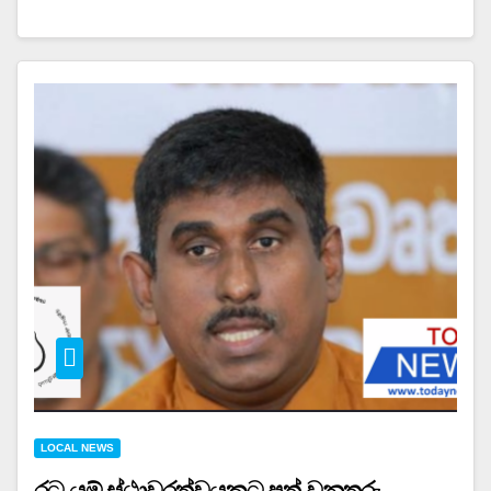
LOCAL NEWS
රට යම් ස්ථාවරත්වයකට පත් වනතුරු