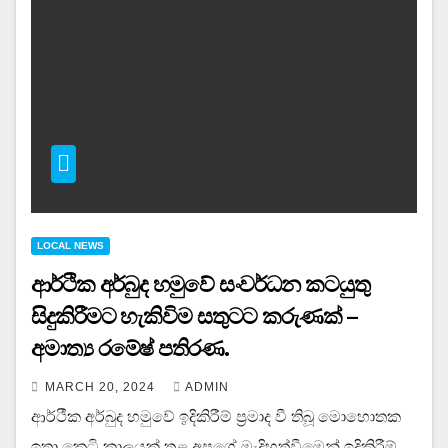
LOCAL NEWS
ආර්ථික අර්බුද හමුවේ සංවර්ධන කටයුතු
සිදුකිරීමට හැකිවිම සතුටට කරුණක් –
අමාත්‍ය රමේෂ් පතිරණ.
MARCH 20, 2024
ADMIN
ආර්ථීක අර්බුද හමුවේ ඉදිකිරීම් ප්‍රමාද වී තිබූ මොහොතක
ඉතා කෙටි කාලයක් තුළ අපගේ මැදිහත්වීමෙන් ඉදිකිරීම්