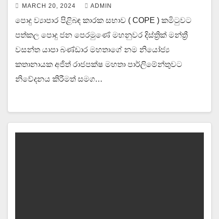
MARCH 20, 2024
ADMIN
පොදු ව්‍යාපාර පිළිබඳ කාරක සභාව ( COPE ) කමිටුවට
පත්කල පොදු ජන පෙරමුණේ මහනුවර දිස්ත්‍රික් මන්ත්‍රී
වසන්ත යාපා බණ්ඩාර මහතාගේ නම නියෝජ්‍ය
කතානායක අජිත් රාජපක්ෂ මහතා පාර්ලිමේන්තුවට
නිවේදනය කිරීමත් සමග…