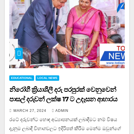
EDUCATIONAL
LOCAL NEWS
නිරෝගී ක්‍රියාශීලී දරු පරපුරක් වෙනුවෙන්
පාසල් දරුවන් ලක්ෂ 17 ට උදෑසන ආහාරය
MARCH 27, 2024
ADMIN
රටේ දරුවන්ට හොඳ අධ්‍යාපනයක් ලබාදීමට නම් විෂය
දැනුම ලබාදී විභාගවලට ඉදිරිපත් කිරීම මෙන්ම ඔවුන්ගේ