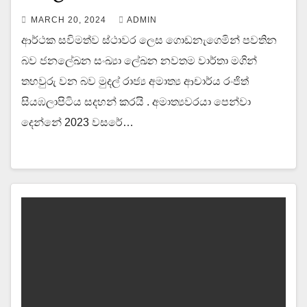
MARCH 20, 2024
ADMIN
ආර්ථක සවිමත්ව ස්ථාවර ලෙස ගොඩනැගෙමින් පවතින
බව ජනලේඛන සංඛ්‍යා ලේඛන නවතම වාර්තා මගින්
තහවුරු වන බව මුදල් රාජ්‍ය අමාත්‍ය ආචාර්ය රංජිත්
සියඹලාපිටිය සදහන් කරයි . අමාත්‍යවරයා පෙන්වා
දෙන්නේ 2023 වසරේ…