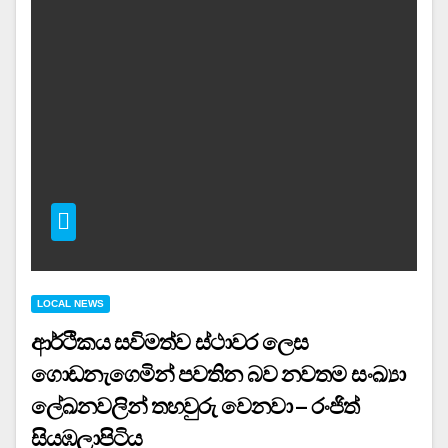
LOCAL NEWS
ආර්ථිකය සවිමත්ව ස්ථාවර ලෙස
ගොඩනැගෙමින් පවතින බව නවතම සංඛ්‍යා
ලේඛනවලින් තහවුරු වෙනවා – රංජිත්
සියඹලාපිටිය