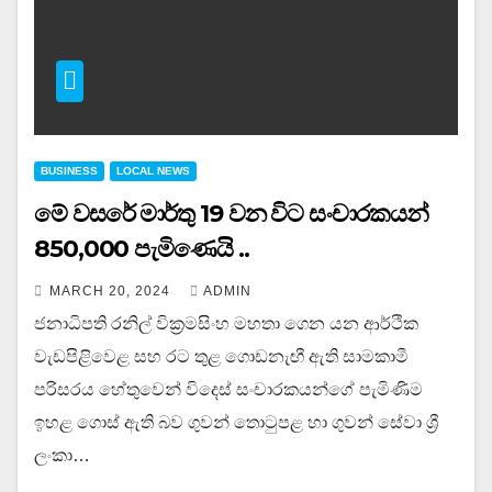
BUSINESS
LOCAL NEWS
මේ වසරේ මාර්තු 19 වන විට සංචාරකයන්
850,000 පැමිණෙයි ..
MARCH 20, 2024
ADMIN
ජනාධිපති රනිල් වික්‍රමසිංහ මහතා ගෙන යන ආර්ථික
වැඩපිළිවෙළ සහ රට තුළ ගොඩනැඟී ඇති සාමකාමී
පරිසරය හේතුවෙන් විදෙස් සංචාරකයන්ගේ පැමිණිම
ඉහළ ගොස් ඇති බව ගුවන් තොටුපළ හා ගුවන් සේවා ශ්‍රී
ලංකා…