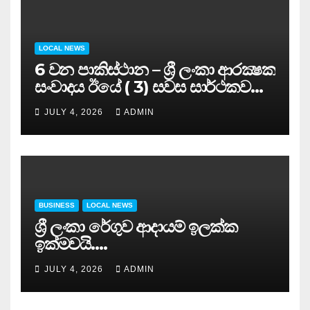
LOCAL NEWS
6 වන පාකිස්ථාන – ශ්‍රී ලංකා ආරක්‍ෂක
සංවාදය ඊයේ ( 3) සවස සාර්ථකව
අවසන් කරයි..
JULY 4, 2026
ADMIN
BUSINESS
LOCAL NEWS
ශ්‍රී ලංකා රේගුව ආදායම් ඉලක්ක
ඉක්මවයි….
JULY 4, 2026
ADMIN