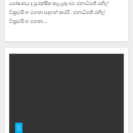
පෝෂණය ද සුරක්ෂිත කළයුතු බව ජනාධිපති රනිල්
වික්‍රමසිංහ මහතා සදහන් කරයි . ජනාධිපති රනිල්
වික්‍රමසිංහ මහතා…