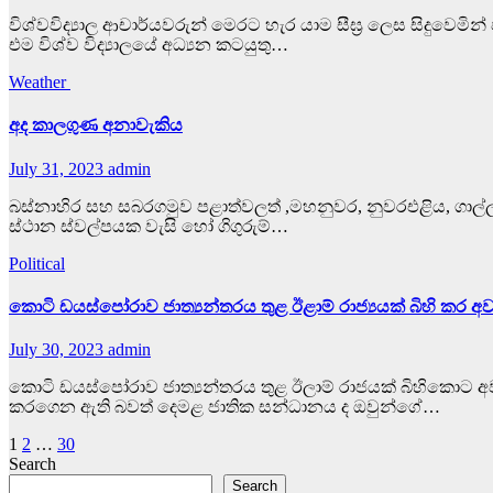
විශ්වවිද්‍යාල ආචාර්යවරුන් මෙරට හැර යාම සීඝ්‍ර ලෙස සිදුවෙ
එම විශ්ව විද්‍යාලයේ අධ්‍යන කටයුතු…
Weather
අද කාලගුණ අනාවැකිය
July 31, 2023
admin
බස්නාහිර සහ සබරගමුව පළාත්වලත් ,මහනුවර, නුවරඑළිය, ගාල්ල සහ 
ස්ථාන ස්වල්පයක වැසි හෝ ගිගුරුම්…
Political
කොටි ඩයස්පෝරාව ජාත්‍යන්තරය තුළ ඊළාම් රාජ්‍යයක් බිහි කර අ
July 30, 2023
admin
කොටි ඩයස්පෝරාව ජාත්‍යන්තරය තුළ ඊලාම් රාජයක් බිහිකොට අවසන් 
කරගෙන ඇති බවත් දෙමළ ජාතික සන්ධානය ද ඔවුන්ගේ…
Posts
1
2
…
30
Search
pagination
Search