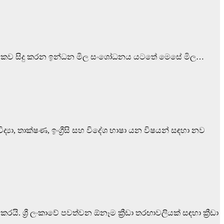
ඇත . මාසිකව සිදු කරන ඉන්ධන මිල සංශෝධනය යටතේ මෙසේ මිල…
විද්‍යා, තාක්ෂණ, ඉංග්‍රීසි සහ විදේශ භාෂා යන විෂයන් සඳහා නව
 කරයි. ශ්‍රී ලංකාවේ පවත්වන ඕනෑම ක්‍රීඩා තරඟාවලියක් සඳහා ක්‍රීඩා