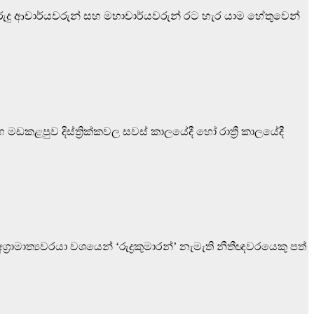
පුරුදු ආචාර්යවරුන් සහ මහාචාර්යවරුන් රට හැර යාම හේතුවෙන්
මඩකළපුව දිස්ත්‍රික්කවල සවස් කාලයේදී හෝ රාත්‍රී කාලයේදී
‍රාමාත්‍යවරයා වශයෙන් ‘රුද්‍රකුමාරන්’ නැමැති නීතීඥවරයෙකු පත්