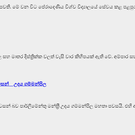
මින් පවති. මේ වන විට පේරාදෙණිය විශ්ව විද්‍යාලයේ සේවය කළ පළ
මාතර දිස්ත්‍රික්ක වලත් වැසි වාර කිහිපයක් ඇති වේ. අම්පාර සහ 
වසන් _ උදය ගම්මන්පිල
බව පාර්ලිමේන්තු මන්ත‍්‍රී උදය ගම්මන්පිල මහතා පවසයි. එහි අග්