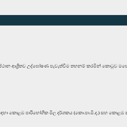
 ස්ථාන ආශ්‍රිතව උද්ඝෝෂණ පැවැත්වීම තහනම් කරමින් කොටුව මහෙස
ඳහා කොළඹ පාරිභෝගික මිල දර්ශකය (කො.පා.මි.ද.) සහ කොළඹ නාග