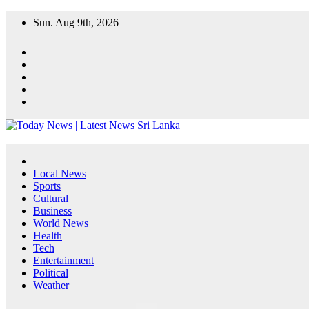
Skip
Sun. Aug 9th, 2026
to
content
Local News
Sports
Cultural
Business
World News
Health
Tech
Entertainment
Political
Weather