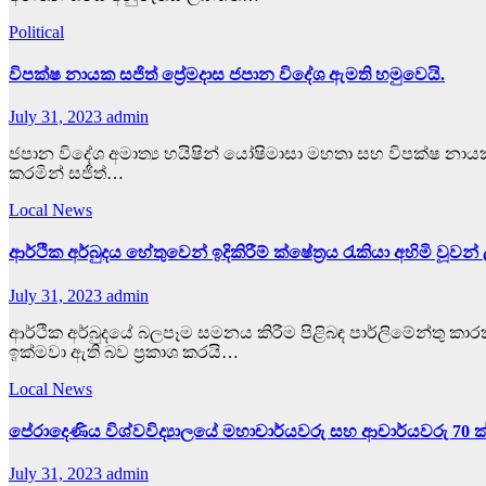
Political
විපක්ෂ නායක සජිත් ප්‍රේමදාස ජපාන විදේශ ඇමති හමුවෙයි.
July 31, 2023
admin
ජපාන විදේශ අමාත්‍ය හයිෂින් යෝෂිමාසා මහතා සහ විපක්ෂ නායක ස
කරමින් සජිත්…
Local News
ආර්ථික අර්බුදය හේතුවෙන් ඉදිකිරීම් ක්ෂේත්‍රය රැකියා අහිමි වූවන
July 31, 2023
admin
ආර්ථික අර්බුදයේ බලපෑම සමනය කිරීම පිළිබඳ පාර්ලිමේන්තු කාරක ස
ඉක්මවා ඇති බව ප්‍රකාශ කරයි…
Local News
පේරාදෙණිය විශ්වවිද්‍යාලයේ මහාචාර්යවරු සහ ආචාර්යවරු 70 ක් 
July 31, 2023
admin