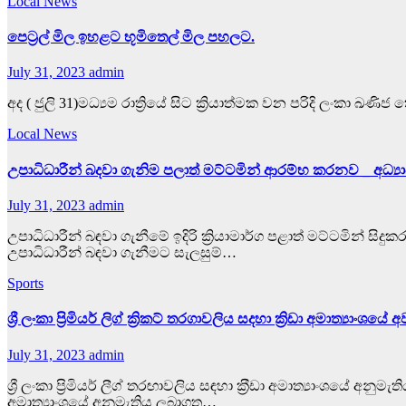
Local News
පෙට්‍රල් මිල ඉහළට භූමිතෙල් මිල පහලට.
July 31, 2023
admin
අද ( ජුලි 31)මධ්‍යම රාත්‍රියේ සිට ක්‍රියාත්මක වන පරිදි ල
Local News
උපාධිධාරීන් බදවා ගැනිම පලාත් මට්ටමින් ආරම්භ කරනව _ අධ්‍යාපන
July 31, 2023
admin
උපාධිධාරීන් බඳවා ගැනීමේ ඉදිරි ක්‍රියාමාර්ග පළාත් මට්ටමින් සිද
උපාධිධාරීන් බඳවා ගැනීමට සැලසුම්…
Sports
ශ්‍රී ලංකා ප්‍රිමියර් ලිග් ක්‍රිකට් තරගාවලිය සදහා ක්‍රිඩා අමාත්‍ය
July 31, 2023
admin
ශ්‍රී ලංකා ප්‍රිමියර් ලීග් තරඟාවලිය සඳහා ක‍්‍රීඩා අමාත්‍යාංශයේ
අමාත්‍යාංශයේ අනුමැතිය ලබාගත…