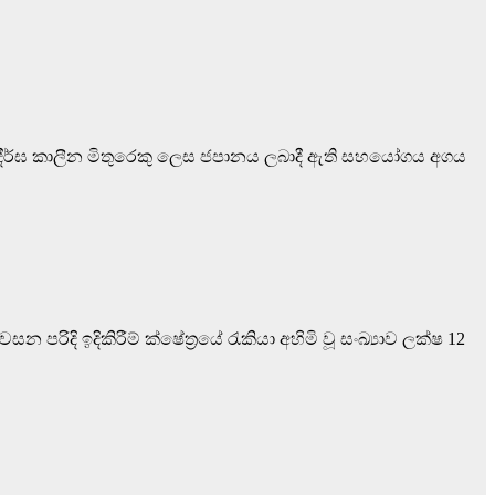
කාවේ දීර්ඝ කාලීන මිතුරෙකු ලෙස ජපානය ලබාදී ඇති සහයෝගය අගය
ිදි ඉදිකිරීම් ක්ෂේත්‍රයේ රැකියා අහිමි වූ සංඛ්‍යාව ලක්ෂ 12