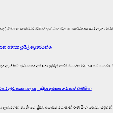
ංකා ඛණිජ තෙල් නීතිගත සංස්ථාව විසින් ඉන්ධන මිල සංශෝධනය කර 
 අමාත්‍ය සුසිල් ප්‍රෙම්ජයන්ත
ුකරනු ඇති බව අධ්‍යාපන අමාත්‍ය සුසිල් ප්‍රේමජයන්ත මහතා පවසනවා. 
ාංශයේ අවසර ලබා ගෙන නැහැ _ ක්‍රිඩා අමාත්‍ය රොෂාන් රණසිංහ
 අනුමැතිය ලබාගෙන නැති බව ක්‍රීඩා අමාත්‍ය රොෂාන් රණසිංහ මහතා සඳහන්