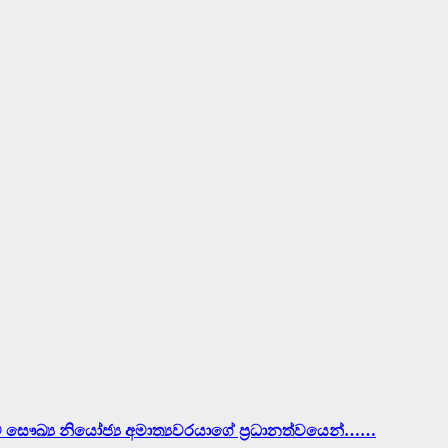
ව සෞඛ්‍ය නියෝජ්‍ය අමාත්‍යවරයාගේ ප්‍රධානත්වයෙන්……