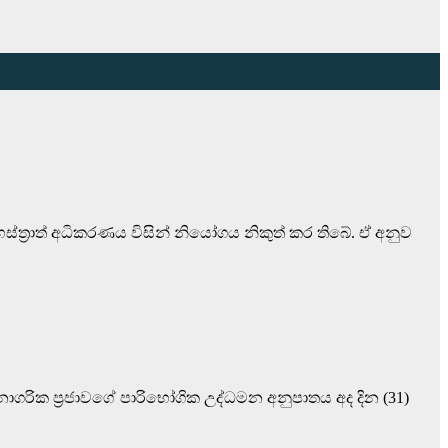
්ත්‍රාත් අධිකරණය විසින් නියෝගය නිකුත් කර තිබේ. ඒ අනුව
රික ප්‍රජාවගේ පාරිභෝගික උද්ධමන අනුපාතය අද දින (31)