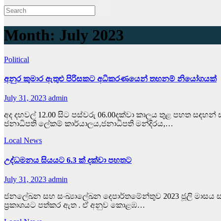
Month:
July 2023
Political
අනුර කුමාර ඇතුළු පිරිසකට අධිකරණයෙන් තහනම් නියෝගයක්
July 31, 2023
admin
අද දහවල් 12.00 සිට පස්වරු 06.00දක්වා කාලය තුළ පහත සඳහන්
ජනාධිපති ලේකම් කාර්යාලය,ජනාධිපති මන්දිරය,…
Local News
උද්ධමනය සියයට 6.3 ක් දක්වා පහතට
July 31, 2023
admin
ජනලේඛන සහ සංඛ්‍යාලේඛන දෙපාර්තමේන්තුව 2023 ජූලි මාසය ස
ප්‍රකාශයට පත්කර ඇත . ඒ අනුව කොළඹ…