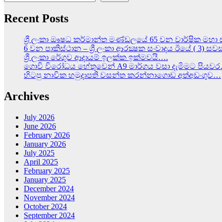
Recent Posts
ශ්‍රී ලංකා ඖෂධ කර්මාන්ත මණ්ඩලයේ 65 වන වාර්ෂික මහා 
6 වන පාකිස්ථාන – ශ්‍රී ලංකා ආරක්‍ෂක සංවාදය ඊයේ ( 3) ස
ශ්‍රී ලංකා රේගුව ආදායම් ඉලක්ක ඉක්මවයි….
ගොවි විරෝධය හේතුවෙන් A9 මාර්ගය වසා දැමිමට පියව
හිටපු නාවික හමුදාපති වසන්ත කරන්නාගොඩ අත්අඩංගුව…
Archives
July 2026
June 2026
February 2026
January 2026
July 2025
April 2025
February 2025
January 2025
December 2024
November 2024
October 2024
September 2024