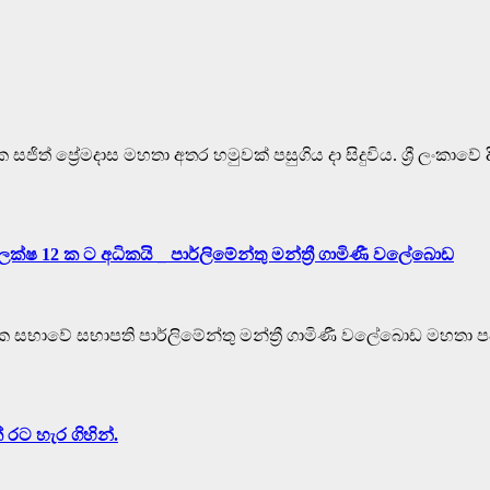
ජිත් ප්‍රේමදාස මහතා අතර හමුවක් පසුගිය දා සිදුවිය. ශ්‍රී ලං
් ලක්ෂ 12 ක ට අධිකයි _ පාර්ලිමේන්තු මන්ත්‍රී ගාමිණී වලේබොඩ
භාවේ සභාපති පාර්ලිමේන්තු මන්ත්‍රී ගාමිණී වලේබොඩ මහතා පවසන පර
රට හැර ගිහින්.