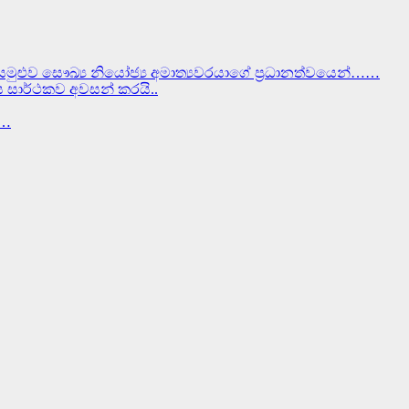
සමුළුව සෞඛ්‍ය නියෝජ්‍ය අමාත්‍යවරයාගේ ප්‍රධානත්වයෙන්……
වස සාර්ථකව අවසන් කරයි..
ර…