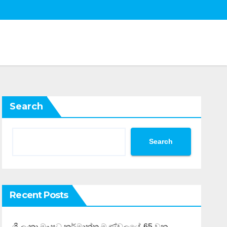
Search
Search
Recent Posts
ශ්‍රී ලංකා ඖෂධ කර්මාන්ත මණ්ඩලයේ 65 වන