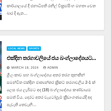
කාර්යාලයේ දී ජනාධිපති රනිල් වික්‍රමසිංහ මහතා වෙත
බාර දි ඇත…
LOCAL NEWS
SPORTS
එක්දින තරගාවලියේ ජය බංග්ලාදේශයට…
MARCH 18, 2024
ADMIN
ශ්‍රී ලංකාව සහ බංග්ලාදේශය අතර තරග තුනකින්
සමන්විත එක්දින ජාත්‍යන්තර ක්‍රිකට් තරගාවලිය 2-1 ක්
ලෙස ජය ලැබීමට අද (18) බංග්ලාදේශය කණ්ඩායම
සමත් විය. දෙරට අතර චැටෝග්‍රෑම් ක්‍රීඩාංගණයේදී අද
පැවැති තෙවැනි…