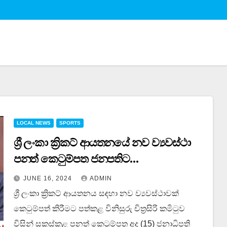
LOCAL NEWS
SPORTS
ශ්‍රී ලංකා ක්‍රිකට් ආයතනයේ නව ව්‍යවස්ථා
පනත් කෙටුම්පත ජනපතිට…
JUNE 16, 2024
ADMIN
ශ්‍රී ලංකා ක්‍රිකට් ආයතනය සඳහා නව ව්‍යවස්ථාවක්
කෙටුම්පත් කිරීමට පත්කළ විනිසුරු චිත්‍රසිරි කමිටුව
විසින් සකස්කළ පනත් කෙටුම්පත අද (15) ජනාධිපති