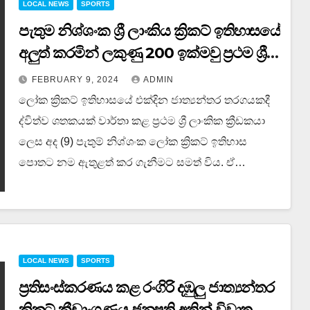
LOCAL NEWS
SPORTS
පැතුම නිශ්ශංක ශ්‍රී ලාංකිය ක්‍රිකට් ඉතිහාසයේ
අලුත් කරමින් ලකුණු 200 ඉක්මවු ප්‍රථම ශ්‍රී
ලාංකික ක්‍රීඩකයා වෙයි…
FEBRUARY 9, 2024
ADMIN
ලෝක ක්‍රිකට් ඉතිහාසයේ එක්දින ජාත්‍යන්තර තරගයකදී
ද්විත්ව ශතකයක් වාර්තා කළ ප්‍රථම ශ්‍රී ලාංකික ක්‍රීඩකයා
ලෙස අද (9) පැතුම් නිශ්ශංක ලෝක ක්‍රිකට් ඉතිහාස
පොතට නම ඇතුළත් කර ගැනීමට සමත් විය. ඒ…
LOCAL NEWS
SPORTS
ප්‍රතිසංස්කරණය කළ රංගිරි දඹුලු ජාත්‍යන්තර
ක්‍රිකට් ක්‍රීඩාංගණය ජනපති අතින් විවෘත