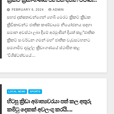
කෙරේ….
FEBRUARY 6, 2024
ADMIN
සහජ දක්ෂතාවන්ගෙන් හෙබි මෙරට ක්‍රිකට් ක්‍රීඩක
ක්‍රීඩිකාවන්ට ජාතික කණ්ඩායම නියෝජනය සඳහා
සමාන අවස්ථා ලබා දීමේ අරමුණින් දියත් කළ”ජාතික
ක්‍රිකට් සංවර්ධන ගමන් මඟ” ජාතික වැඩසටහනට
සමගාමීව දඹුල්ල ක්‍රීඩාංගණයේ ස්ථාපිත කළ
‘විශිෂ්ටත්වයේ…
LOCAL NEWS
SPORTS
හිටපු ක්‍රිඩා අමාත්‍යවරයා පත් කල අතුරු
කමිටු දෙකක් අවලංගු කරයි….