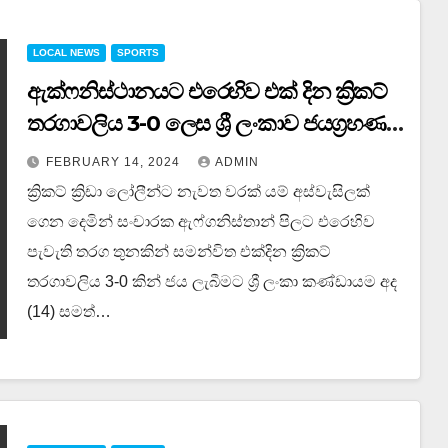
LOCAL NEWS
SPORTS
ඇක්ෆනිස්ථානයට එරෙහිව එක් දින ක්‍රිකට්
තරගාවලිය 3-0 ලෙස ශ්‍රී ලංකාව ජයග්‍රහණය
කරයි
FEBRUARY 14, 2024
ADMIN
ක්‍රිකට් ක්‍රිඩා ලෝලීන්ට නැවත වරක් යම් අස්වැසිලක්
ගෙන දෙමින් සංචාරක ඇෆ්ගනිස්තාන් පිලට එරෙහිව
පැවැති තරග තුනකින් සමන්විත එක්දින ක්‍රිකට්
තරගාවලිය 3-0 කින් ජය ලැබීමට ශ්‍රී ලංකා කණ්ඩායම අද
(14) සමත්…