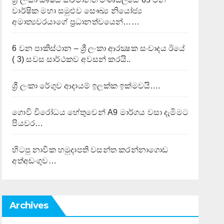
වාර්ෂික මහා සමුළුව සෞඛ්‍ය නියෝජ්‍ය
අමාත්‍යවරයාගේ ප්‍රධානත්වයෙන්……
6 වන පාකිස්ථාන – ශ්‍රී ලංකා ආරක්‍ෂක සංවාදය ඊයේ
( 3) සවස සාර්ථකව අවසන් කරයි..
ශ්‍රී ලංකා රේගුව ආදායම් ඉලක්ක ඉක්මවයි….
ගොවි විරෝධය හේතුවෙන් A9 මාර්ගය වසා දැමිමට
පියවර…
හිටපු නාවික හමුදාපති වසන්ත කරන්නාගොඩ
අත්අඩංගුව…
Archives