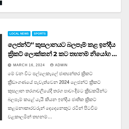
LOCAL NEWS
SPORTS
ලෙජන්ට්‘‘ කුසලානයට බලපෑම් කළ ඉන්දීය
ක්‍රිකට් ලොක්කන් 2 කට තහනම් නියෝග …
MARCH 16, 2024
ADMIN
මේ වන විට පල්ලෙකැලේ ජාත්‍යන්තර ක්‍රිකට්
ක්‍රීඩාංගණයේ පැවැත්වෙන 2024 ලෙජන්ට් ක්‍රිකට්
කුසලාන තරගාවලියේදී තරග පාවා දීමට ක්‍රීඩකයින්ට
බලපෑම් කළේ යැයි කියන ඉන්දීය ජාතික ක්‍රිකට්
කළමනාකාරවරුන් දෙදෙනෙකුට රටින් පිටවීම
වළකාලමින් තහනම්…