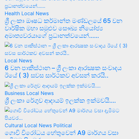
Health
Local News
ශ්‍රී ලංකා ඖෂධ කර්මාන්ත මණ්ඩලයේ 65 වන
වාර්ෂික මහා සමුළුව සෞඛ්‍ය නියෝජ්‍ය
අමාත්‍යවරයාගේ ප්‍රධානත්වයෙන්……
Local News
6 වන පාකිස්ථාන – ශ්‍රී ලංකා ආරක්‍ෂක සංවාදය
ඊයේ ( 3) සවස සාර්ථකව අවසන් කරයි..
Business
Local News
ශ්‍රී ලංකා රේගුව ආදායම් ඉලක්ක ඉක්මවයි….
Cultural
Local News
Political
ගොවි විරෝධය හේතුවෙන් A9 මාර්ගය වසා