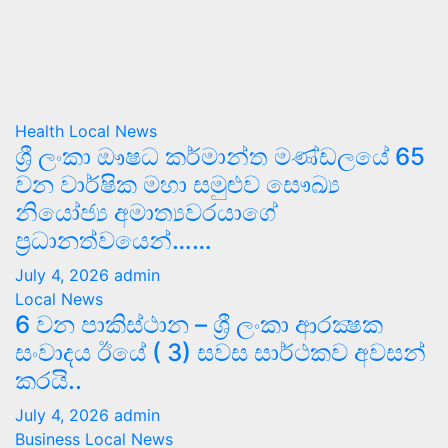
Health
Local News
ශ්‍රී ලංකා ඖෂධ කර්මාන්ත මණ්ඩලයේ 65
වන වාර්ෂික මහා සමුළුව සෞඛ්‍ය
නියෝජ්‍ය අමාත්‍යවරයාගේ
ප්‍රධානත්වයෙන්……
July 4, 2026
admin
Local News
6 වන පාකිස්ථාන – ශ්‍රී ලංකා ආරක්‍ෂක
සංවාදය ඊයේ ( 3) සවස සාර්ථකව අවසන්
කරයි..
July 4, 2026
admin
Business
Local News