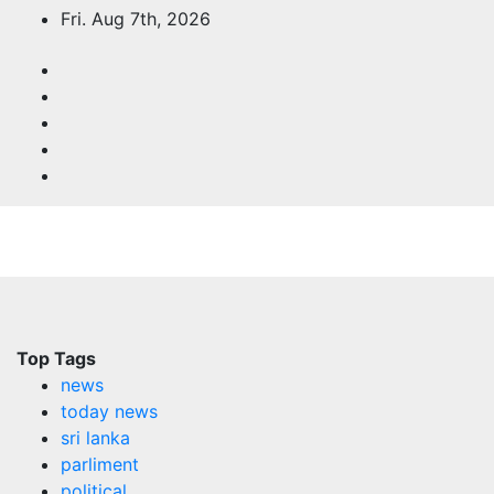
Skip
Fri. Aug 7th, 2026
to
content
Top Tags
news
today news
sri lanka
parliment
political