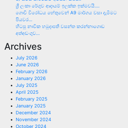
ශ්‍රී ලංකා රේගුව ආදායම් ඉලක්ක ඉක්මවයි….
ගොවි විරෝධය හේතුවෙන් A9 මාර්ගය වසා දැමිමට
පියවර…
හිටපු නාවික හමුදාපති වසන්ත කරන්නාගොඩ
අත්අඩංගුව…
Archives
July 2026
June 2026
February 2026
January 2026
July 2025
April 2025
February 2025
January 2025
December 2024
November 2024
October 2024