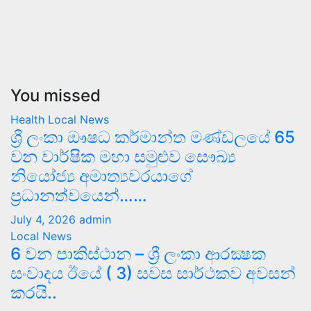
You missed
Health
Local News
ශ්‍රී ලංකා ඖෂධ කර්මාන්ත මණ්ඩලයේ 65
වන වාර්ෂික මහා සමුළුව සෞඛ්‍ය
නියෝජ්‍ය අමාත්‍යවරයාගේ
ප්‍රධානත්වයෙන්……
July 4, 2026
admin
Local News
6 වන පාකිස්ථාන – ශ්‍රී ලංකා ආරක්‍ෂක
සංවාදය ඊයේ ( 3) සවස සාර්ථකව අවසන්
කරයි..