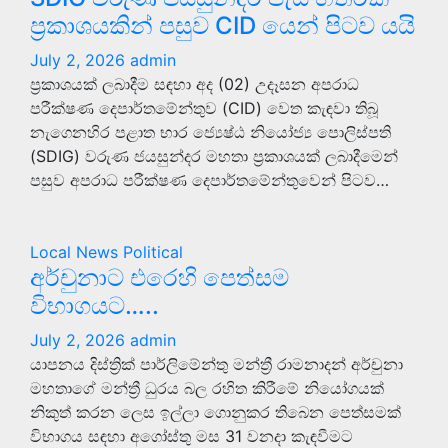
ප්‍රකාශයකින් පසුව CID යෙන් පිටව යයි
July 2, 2026
admin
ප්‍රකාශයක් ලබාදීම සඳහා අද (02) උදෑසන අපරාධ
පරීක්ෂණ දෙපාර්තමේන්තුව (CID) වෙත කැඳවා තිබූ
නැගෙනහිර පළාත භාර ජ්‍යෙෂ්ඨ නියෝජ්‍ය පොලිස්පති
(SDIG) වරුණ ජයසුන්දර මහතා ප්‍රකාශයක් ලබාදීමෙන්
පසුව අපරාධ පරීක්ෂණ දෙපාර්තමේන්තුවෙන් පිටව…
Local News
Political
අර්චුනාට එරෙහි පෙත්සම
විභාගයට…..
July 2, 2026
admin
යාපනය දිස්ත්‍රික් පාර්ලිමේන්තු මන්ත්‍රී රාමනාදන් අර්චුනා
මහතාගේ මන්ත්‍රී ධුරය බල රහිත කිරීමේ නියෝගයක්
නිකුත් කරන ලෙස ඉල්ලා ගොනුකර තිබෙන පෙත්සමක්
විභාගය සඳහා අගෝස්තු මස 31 වනදා කැඳවීමට