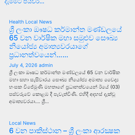
දැමිමට පියවර…
Health
Local News
ශ්‍රී ලංකා ඖෂධ කර්මාන්ත මණ්ඩලයේ
65 වන වාර්ෂික මහා සමුළුව සෞඛ්‍ය
නියෝජ්‍ය අමාත්‍යවරයාගේ
ප්‍රධානත්වයෙන්……
July 4, 2026
admin
ශ්‍රී ලංකා ඖෂධ කර්මාන්ත මණ්ඩලයේ 65 වන වාර්ෂික
මහා සභා සැසිවාරය සෞඛ්‍ය නියෝජ්‍ය අමාත්‍ය වෛද්‍ය
හංසක විජේමුණි මහතාගේ ප්‍රධානත්වයෙන් ඊයේ (03)
පස්වරුවේ කොළඹ දී පැවැත්විණි. එහිදී අදහස් දැක්වූ
අමාත්‍යවරයා…. ශ්‍රී…
Local News
6 වන පාකිස්ථාන – ශ්‍රී ලංකා ආරක්‍ෂක