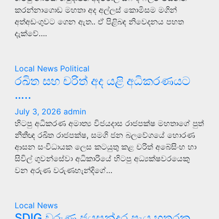
කරන්නාගොඩ මහතා අද අල්ලස් කොමිසම මගින්
අත්අඩංගුවට ගෙන ඇත.. ඒ පිළිබඳ නිවෙදනය පහත
දැක්වේ….
Local News
Political
රඛිත සහ චරිත් අද යළි අධිකරණයට
…..
July 3, 2026
admin
හිටපු අධිකරණ අමාත්‍ය විජයදාස රාජපක්ෂ මහතාගේ පුත්
නීතීඥ රඛිත රාජපක්ෂ, සමගි ජන බලවේගයේ හොරණ
ආසන සංවිධායක ලෙස කටයුතු කළ චරිත් අබේසිංහ හා
සිවිල් ගුවන්සේවා අධිකාරියේ හිටපු අධ්‍යක්ෂවරයෙකු
වන අරුණ වරුණහැන්දිගේ…
Local News
SDIG වරුණ ජයසුන්දර පැය හතරක