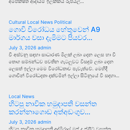
අපේක්ෂිත ආදායම් ඉලක්කය රුපියල්…
Cultural
Local News
Political
ගොවි විරෝධය හේතුවෙන් A9
මාර්ගය වසා දැමිමට පියවර…
July 3, 2026
admin
වී අස්වනු සඳහා සාධාරණ මිලක් ලබා දෙන ලෙස හා වී
තොග සම්බන්ධව පවතින ගැටලුවට විසඳුම් ලබා දෙන
ලෙසත් ඉල්ලා මෙම විරෝධතාව පැවැත්වේ. මෙහිදී
ගොවීන් විරෝධදතා දක්වමින් ඉල්ලා සිටිනුයේ වී සඳහා…
Local News
හිටපු නාවික හමුදාපති වසන්ත
කරන්නාගොඩ අත්අඩංගුව…
July 3, 2026
admin
හිටපු නාවික හමුදාපති අද්මිරාල් ඔෆ් ද ෆ්ලීට් වසන්ත