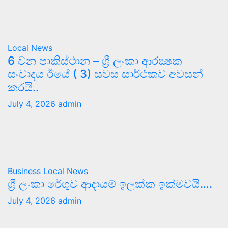
Local News
6 වන පාකිස්ථාන – ශ්‍රී ලංකා ආරක්‍ෂක
සංවාදය ඊයේ ( 3) සවස සාර්ථකව අවසන්
කරයි..
July 4, 2026
admin
Business
Local News
ශ්‍රී ලංකා රේගුව ආදායම් ඉලක්ක ඉක්මවයි….
July 4, 2026
admin