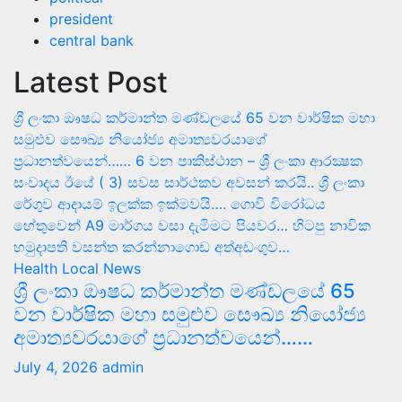
president
central bank
Latest Post
ශ්‍රී ලංකා ඖෂධ කර්මාන්ත මණ්ඩලයේ 65 වන වාර්ෂික මහා
සමුළුව සෞඛ්‍ය නියෝජ්‍ය අමාත්‍යවරයාගේ
ප්‍රධානත්වයෙන්……
6 වන පාකිස්ථාන – ශ්‍රී ලංකා ආරක්‍ෂක
සංවාදය ඊයේ ( 3) සවස සාර්ථකව අවසන් කරයි..
ශ්‍රී ලංකා
රේගුව ආදායම් ඉලක්ක ඉක්මවයි….
ගොවි විරෝධය
හේතුවෙන් A9 මාර්ගය වසා දැමිමට පියවර…
හිටපු නාවික
හමුදාපති වසන්ත කරන්නාගොඩ අත්අඩංගුව…
Health
Local News
ශ්‍රී ලංකා ඖෂධ කර්මාන්ත මණ්ඩලයේ 65
වන වාර්ෂික මහා සමුළුව සෞඛ්‍ය නියෝජ්‍ය
අමාත්‍යවරයාගේ ප්‍රධානත්වයෙන්……
July 4, 2026
admin