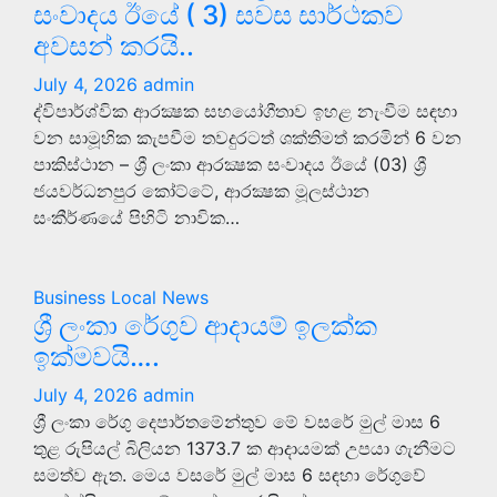
සංවාදය ඊයේ ( 3) සවස සාර්ථකව
අවසන් කරයි..
July 4, 2026
admin
ද්විපාර්ශ්වික ආරක්‍ෂක සහයෝගීතාව ඉහළ නැංවීම සඳහා
වන සාමූහික කැපවීම තවදුරටත් ශක්තිමත් කරමින් 6 වන
පාකිස්ථාන – ශ්‍රී ලංකා ආරක්‍ෂක සංවාදය ඊයේ (03) ශ්‍රී
ජයවර්ධනපුර කෝට්ටේ, ආරක්‍ෂක මූලස්ථාන
සංකීර්ණයේ පිහිටි නාවික…
Business
Local News
ශ්‍රී ලංකා රේගුව ආදායම් ඉලක්ක
ඉක්මවයි….
July 4, 2026
admin
ශ්‍රී ලංකා රේගු දෙපාර්තමේන්තුව මේ වසරේ මුල් මාස 6
තුළ රුපියල් බිලියන 1373.7 ක ආදායමක් උපයා ගැනීමට
සමත්ව ඇත. මෙය වසරේ මුල් මාස 6 සඳහා රේගුවේ