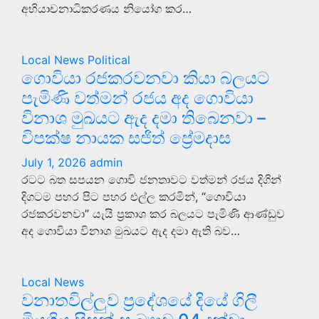
අභියාචනාධිකරණය නියෝග කර…
Local News
Political
ගොවියා රජකරවනවා කියා බලයට
පැමිණි වත්මන් රජය අද ගොවියා
විනාශ මුඛයට ඇද දමා තිබෙනවා –
විපක්ෂ නායක සජිත් ප්‍රේමදාස
July 1, 2026
admin
රටට බත සපයන ගොවි ජනතාවට වත්මන් රජය දිගින්
දිගටම පහර පිට පහර එල්ල කරමින්, “ගොවියා
රජකරවනවා” යැයි ප්‍රකාශ කර බලයට පැමිණි ආණ්ඩුව
අද ගොවියා විනාශ මුඛයට ඇද දමා ඇති බව…
Local News
වනාතවිල්ලුව ප්‍රදේශයේ දියේ ගිලී