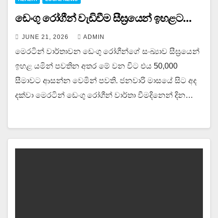
ඩෙංගු රෝගීන් වැඩිවීම සීඝ්‍රයෙන් ඉහළට…
JUNE 21, 2026
ADMIN
මෙරටින් වාර්තාවන ඩෙංගු රෝගීන්ගේ සංඛ්‍යාව සීඝ්‍රයෙන්
ඉහළ යමින් පවතින අතර මේ වන විට එය 50,000
සීමාවට ආසන්න වෙමින් පවති. ජනවාරි මාසයේ සිට අද
දක්වා මෙරටින් ඩෙංගු රෝගීන් වාර්තා වීමදිනෙන් දින…