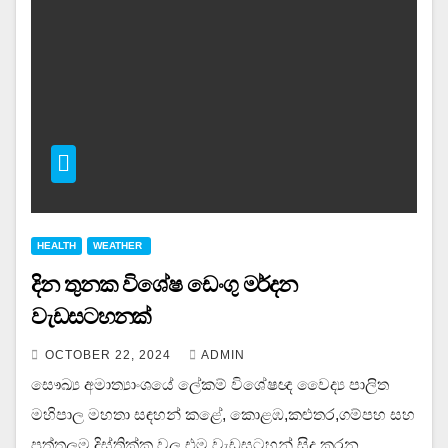
HEALTH
WEATHER
දින තුනක විශේෂ ඩෙංගු මර්දන
වැඩසටහනක්
OCTOBER 22, 2024
ADMIN
සෞඛ්‍ය අමාත්‍යාංශයේ ලේකම් විශේෂඥ වෛද්‍ය පාලිත
මහිපාල මහතා සඳහන් කළේ, කොළඹ,කළුතර,ගම්පහ සහ
පුත්තලම දිස්ත්‍රික්ක වල එම වැඩසටහන් සිදු කරන