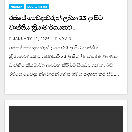
HEALTH
LOCAL NEWS
රජයේ වෛද්‍යවරුන් ලබන 23 දා සිට
වෘත්තීය ක්‍රියාමාර්ගයකට .
JANUARY 19, 2026
ADMIN
රජයේ වෛද්‍යවරුන් ලබන 23 දා සිට වෘත්තීය
ක්‍රියාමාර්ගයකට . ජනවාරි 23 දා සිට දීප ව්‍යාප්ත අඛණ්ඩ
වෘත්තීය ක්‍රියමාර්ග ආරම්භ කිරීමට පියවර ගන්නා බව
රජයේ වෛද්‍ය නිලධාරින්ගේ සංගමය සදහන් කර සිටී..…