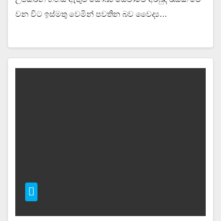
වන විට ඉස්මතු වෙමින් පවතින බව වෛද්‍ය…