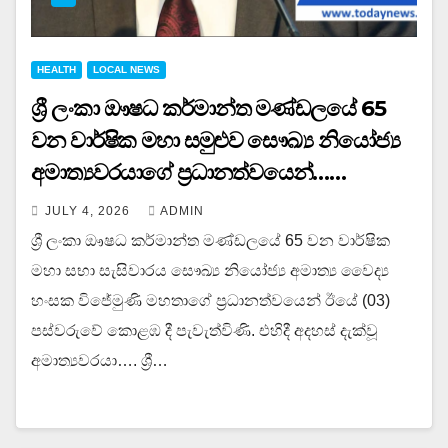
HEALTH
LOCAL NEWS
ශ්‍රී ලංකා ඖෂධ කර්මාන්ත මණ්ඩලයේ 65
වන වාර්ෂික මහා සමුළුව සෞඛ්‍ය නියෝජ්‍ය
අමාත්‍යවරයාගේ ප්‍රධානත්වයෙන්……
JULY 4, 2026
ADMIN
ශ්‍රී ලංකා ඖෂධ කර්මාන්ත මණ්ඩලයේ 65 වන වාර්ෂික
මහා සභා සැසිවාරය සෞඛ්‍ය නියෝජ්‍ය අමාත්‍ය වෛද්‍ය
හංසක විජේමුණි මහතාගේ ප්‍රධානත්වයෙන් ඊයේ (03)
පස්වරුවේ කොළඹ දී පැවැත්විණි. එහිදී අදහස් දැක්වූ
අමාත්‍යවරයා…. ශ්‍රී…