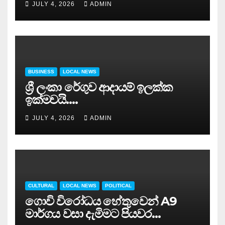
JULY 4, 2026
ADMIN
BUSINESS
LOCAL NEWS
ශ්‍රී ලංකා රේගුව ආදායම් ඉලක්ක
ඉක්මවයි….
JULY 4, 2026
ADMIN
CULTURAL
LOCAL NEWS
POLITICAL
ගොවි විරෝධය හේතුවෙන් A9
මාර්ගය වසා දැමිමට පියවර…