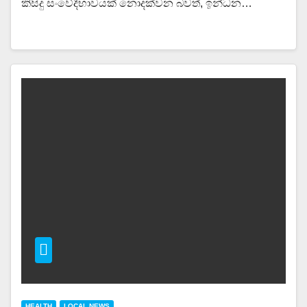
කිසිදු සංවේදීභාවයක් නොදක්වන බවත්, ඉන්ධන…
HEALTH
LOCAL NEWS