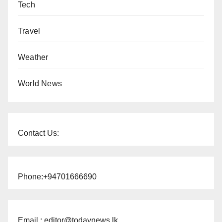
Tech
Travel
Weather
World News
Contact Us:
Phone:+94701666690
Email : editor@todaynews.lk