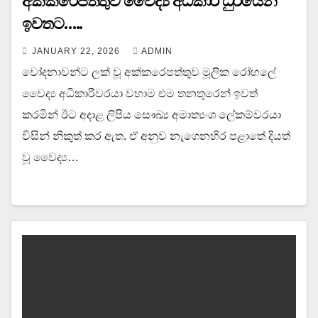
අක්කරෙපත්තුව වෛද්‍ය අධිකාරී ධුරයෙන්
ඉවතට…..
JANUARY 22, 2026
ADMIN
චෝදනාවන්ට ලක් වූ අක්කරෙපත්තුව මූලික රෝහලේ
වෛද්‍ය අධිකාරිවරයා වහාම එම තනතුරෙන් ඉවත්
කරමින් ඊට අදාළ ලිපිය සෞඛ්‍ය අමාත්‍යංශ ලේකම්වරයා
විසින් නිකුත් කර ඇත. ඒ අනුව නැගෙනහිර පළාතේ දියත්
වූ වෛද්‍ය…