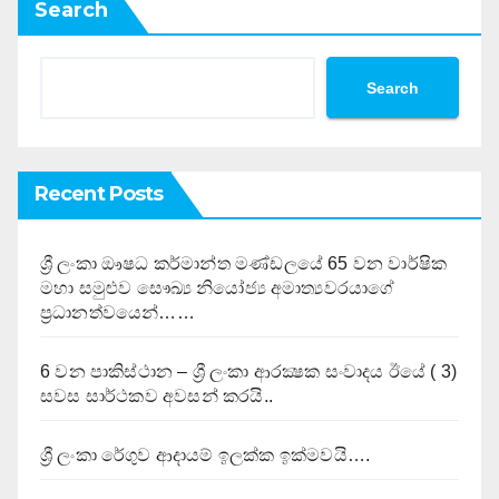
Search
Search
Recent Posts
ශ්‍රී ලංකා ඖෂධ කර්මාන්ත මණ්ඩලයේ 65 වන වාර්ෂික
මහා සමුළුව සෞඛ්‍ය නියෝජ්‍ය අමාත්‍යවරයාගේ
ප්‍රධානත්වයෙන්……
6 වන පාකිස්ථාන – ශ්‍රී ලංකා ආරක්‍ෂක සංවාදය ඊයේ ( 3)
සවස සාර්ථකව අවසන් කරයි..
ශ්‍රී ලංකා රේගුව ආදායම් ඉලක්ක ඉක්මවයි….