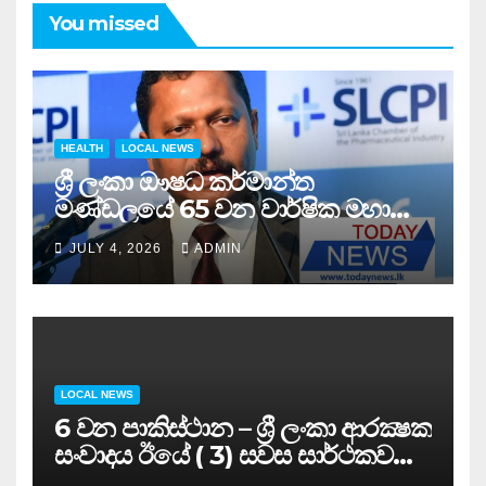
You missed
HEALTH
LOCAL NEWS
ශ්‍රී ලංකා ඖෂධ කර්මාන්ත
මණ්ඩලයේ 65 වන වාර්ෂික මහා
සමුළුව සෞඛ්‍ය නියෝජ්‍ය
JULY 4, 2026
ADMIN
අමාත්‍යවරයාගේ ප්‍රධානත්වයෙන්……
LOCAL NEWS
6 වන පාකිස්ථාන – ශ්‍රී ලංකා ආරක්‍ෂක
සංවාදය ඊයේ ( 3) සවස සාර්ථකව
අවසන් කරයි..