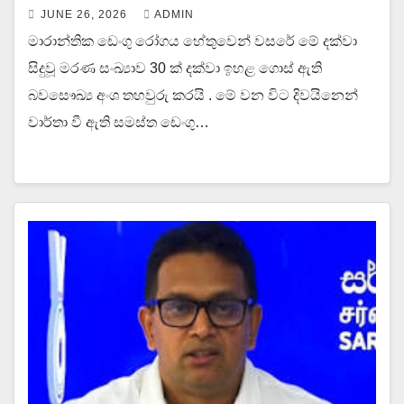
JUNE 26, 2026
ADMIN
මාරාන්තික ඩෙංගු රෝගය හේතුවෙන් වසරේ මේ දක්වා
සිදුවූ මරණ සංඛ්‍යාව 30 ක් දක්වා ඉහළ ගොස් ඇති
බවසෞඛ්‍ය අංශ තහවුරු කරයි . මේ වන විට දිවයිනෙන්
වාර්තා වී ඇති සමස්ත ඩෙංගු…