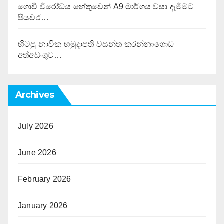
ගොවි විරෝධය හේතුවෙන් A9 මාර්ගය වසා දැමිමට
පියවර…
හිටපු නාවික හමුදාපති වසන්ත කරන්නාගොඩ
අත්අඩංගුව…
Archives
July 2026
June 2026
February 2026
January 2026