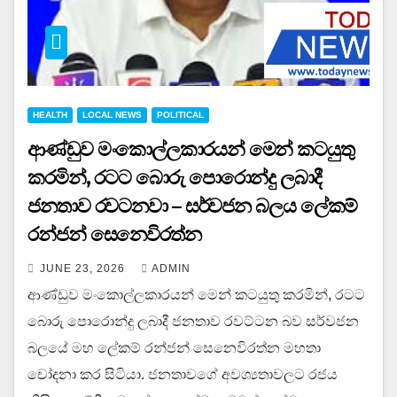
HEALTH
LOCAL NEWS
POLITICAL
ආණ්ඩුව මංකොල්ලකාරයන් මෙන් කටයුතු
කරමින්, රටට බොරු පොරොන්දු ලබාදී
ජනතාව රවටනවා – සර්වජන බලය ලේකම්
රන්ජන් සෙනෙවිරත්න
JUNE 23, 2026
ADMIN
ආණ්ඩුව මංකොල්ලකාරයන් මෙන් කටයුතු කරමින්, රටට
බොරු පොරොන්දු ලබාදී ජනතාව රවට්ටන බව සර්වජන
බලයේ මහ ලේකම් රන්ජන් සෙනෙවිරත්න මහතා
චෝදනා කර සිටියා. ජනතාවගේ අවශ්‍යතාවලට රජය