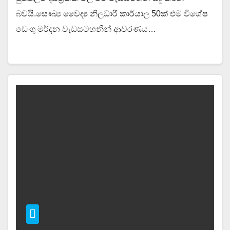
බවයි.සෞඛ්‍ය වෛද්‍ය නිලධාරී කාර්යාල 50ක් එම විශේෂ
ඩෙංගු මර්දන වැඩසටහනින් ආවරණය…