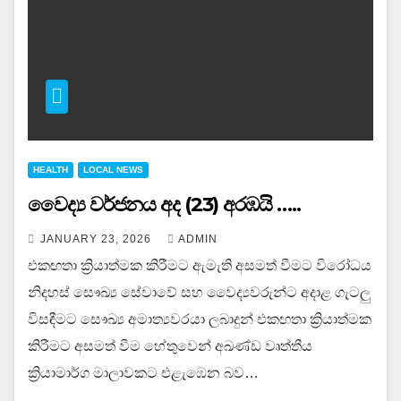
HEALTH
LOCAL NEWS
වෛද්‍ය වර්ජනය අද (23) අරඹයි …..
JANUARY 23, 2026
ADMIN
එකඟතා ක්‍රියාත්මක කිරීමට ඇමැති අසමත් වීමට විරෝධය
නිදහස් සෞඛ්‍ය සේවාවේ සහ වෛද්‍යවරුන්ට අදාළ ගැටලු
විසඳීමට සෞඛ්‍ය අමාත්‍යවරයා ලබාදුන් එකඟතා ක්‍රියාත්මක
කිරීමට අසමත් වීම හේතුවෙන් අඛණ්ඩ වෘත්තීය
ක්‍රියාමාර්ග මාලාවකට එළැඹෙන බව…