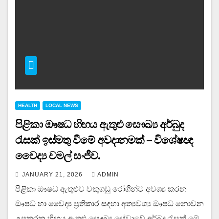
HEALTH
LOCAL NEWS
පිළිකා ඖෂධ හිඟය ඇතුළු සෞඛ්‍ය අර්බුද
රැසක් ඉස්මතු වීමේ අවදානමක් – විශේෂඥ
වෛද්‍ය චමල් සංජීව.
JANUARY 21, 2026
ADMIN
පිළිකා ඖෂධ ඇතුළුව වකුගඩු රෝගීන්ට අවශ්‍ය කරන
ඖෂධ හා වෛද්‍ය ප්‍රතිකාර සඳහා අත්‍යවශ්‍ය ඖෂධ නොවන
උපකරන හිඟය ඇතුළු සෞඛ්‍ය සේවාවේ අර්බුද රැසක් මේ