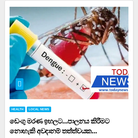
HEALTH
LOCAL NEWS
ඩෙංගු මරණ ඉහලට…පාලනය කිරීමට
නොහැකි අවදානම් තත්ත්වයක…