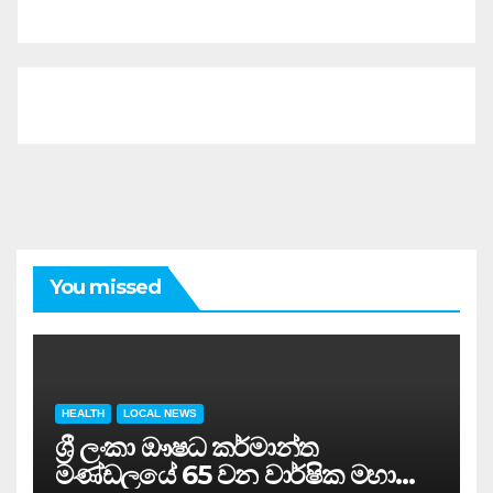
You missed
HEALTH
LOCAL NEWS
ශ්‍රී ලංකා ඖෂධ කර්මාන්ත
මණ්ඩලයේ 65 වන වාර්ෂික මහා