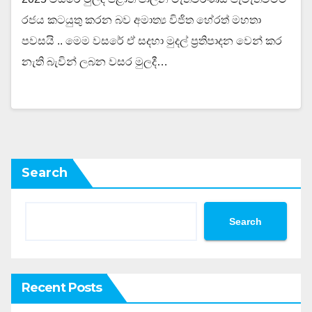
රජය කටයුතු කරන බව අමාත්‍ය විජිත හේරත් මහතා
පවසයි .. මෙම වසරේ ඒ සදහා මුදල් ප්‍රතිපාදන වෙන් කර
නැති බැවින් ලබන වසර මුලදී…
Search
Search
Recent Posts