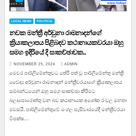
LOCAL NEWS
POLITICAL
නවක මන්ත්‍රී අර්චුනා රාමනාදන්ගේ
ක්‍රියාකලාපය පිළිබඳව කථානායකවරයා ඔහු
සමග ඉදිරියේ දි සාකච්ඡාවක..
NOVEMBER 25, 2024
ADMIN
මෙවර පාර්ලිමේන්තුවට තේරී පත් වූ පාර්ලිමේන්තු මන්ත්‍රී
වෛද්‍ය අර්චුනා රාමනාදන් මන්ත්‍රීවරයාගේ ක්‍රියාකලාපය
සම්බන්ධයෙන් ඔහු සමග සාකච්ඡා කිරීමට
බලා⁣පොරොත්තු වන බව කථානායක අශෝක රංවල මහතා
පවසයි. පාර්ලිමේන්තුවේ මංගල සැසිවාරයේදී මන්ත්‍රීවරයා
විපක්ෂ…