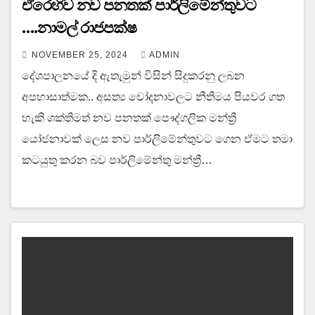
ඒරෙහිව නව පනතක් පාර්ලිමේන්තුවට
….නාමල් රාජපක්ෂ
NOVEMBER 25, 2024
ADMIN
දේශපාලනයේ දි ඇතැමුන් විසින් සිදුකරනු ලබන
අපහාසාත්මක.. අසත්‍ය චෝදනාවලට නීතිමය පියවර ගත
හැකි ශක්තිමත් නව පනතක් පෞද්ගලික මන්ත්‍රී
යෝජනාවක් ලෙස නව පාර්ලිමේන්තුවට ගෙන ඒමට තමා
කටයුතු කරන බව පාර්ලිමේන්තු මන්ත්‍රී…