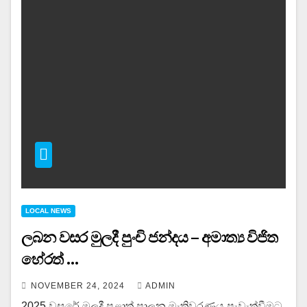
LOCAL NEWS
ලබන වසර මුලදී පුංචි ජන්දය – අමාත්‍ය විජිත
හේරත් …
NOVEMBER 24, 2024
ADMIN
2025 වසරේ මුලදී පළාත් පාලන මැතිවරණය පැවැත්වීමට