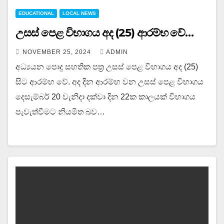
EDUCATIONAL
LOCAL NEWS
උසස් පෙළ විභාගය අද (25) ආරම්භ වේ…
NOVEMBER 25, 2024
ADMIN
අධ්‍යයන පොදු සහතික පත්‍ර උසස් පෙළ විභාගය අද (25)
සිට ආරම්භ වේ. අද දින ආරම්භ වන උසස් පෙළ විභාගය
දෙසැම්බර් 20 වැනිදා දක්වා දින 22ක කාලයක් විභාගය
පැවැත්වීමට නියමිත බව…