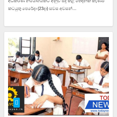
අධිකරණ නියෝගයකට අනුව සිදු කළ තෙදිනක කැණීම්
කටයුතු පෙරේදා (23දා) සවස අවසන්…