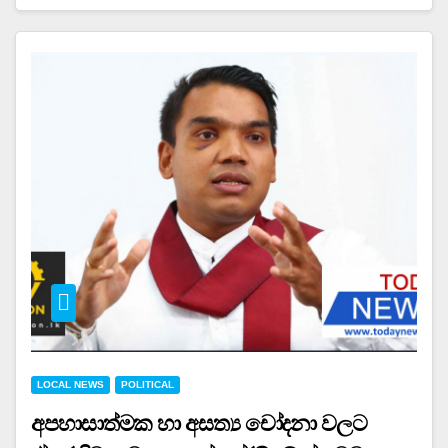
LOCAL NEWS
POLITICAL
අපහාසාත්මක හා අසත්‍ය චෝදනා වලට