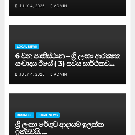
සමුළුව සෞඛ්‍ය නියෝජ්‍ය
JULY 4, 2026
ADMIN
අමාත්‍යවරයාගේ ප්‍රධානත්වයෙන්……
LOCAL NEWS
6 වන පාකිස්ථාන – ශ්‍රී ලංකා ආරක්‍ෂක
සංවාදය ඊයේ ( 3) සවස සාර්ථකව
අවසන් කරයි..
JULY 4, 2026
ADMIN
BUSINESS
LOCAL NEWS
ශ්‍රී ලංකා රේගුව ආදායම් ඉලක්ක
ඉක්මවයි….