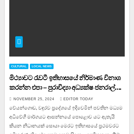
CULTURAL
LOCAL NEWS
මිථ්‍යාවට රැවටී ඉතිහාසයේ නිර්මාණ විනාශ
කරන්න එපා – පුරාවිද්‍යා අධ්‍යක්ෂ ජනරාල්….
NOVEMBER 25, 2024
EDITOR TODAY
වේයන්ගොඩ, වඳුරව ප්‍රදේශයේ ඉදිවෙමින් පවතින මධ්‍යම
අධිවේගී මාර්ගයට ආසන්නයේ පොළොව යට ඇතැයි
කියන නිධානයක් සොයා මෙරට ඉතිහාසයේ ප්‍රථමවරට