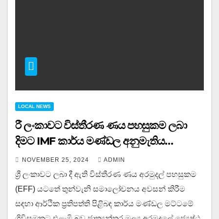
LOCAL NEWS
රී ලංකාවට විස්තීරණ ණය පහසුකම ලබා
දිමට IMF කාර්ය මණ්ඩල අනුමැතිය…
NOVEMBER 25, 2024
ADMIN
ශ්‍රී ලංකාවට ලබා දී ඇති විස්තීරණ ණය අරමුදල් පහසුකම
(EFF) යටතේ තුන්වැනි සමාලෝචනය අවසන් කිරීම
සඳහා ආර්ථික ප්‍රතිපත්ති පිළිබඳ කාර්ය මණ්ඩල මට්ටමේ
ගිවිසුමකට එළැඹි බව ජාත්‍යන්තර මූල්‍ය අරමුදලේ ජ්‍යෙෂ්ඨ