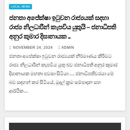
LOCAL NEWS
ජනතා අපේක්ෂා ඉටුවන රාජ්‍යයක් සදහා
රාජ්‍ය නිලධාරීන් කැපවිය යුතුයි – ජනාධිපති
අනුර කුමාර දිසානායක ..
NOVEMBER 24, 2024
ADMIN
ජනතා අපේක්ෂා ඉටුවන රාජ්‍යයක් නිර්මාණය කිරීමට
රාජ්‍ය නිලධාරීන් කැපවිය යුතු බව ජනාධිපති අනුර කුමාර
දිසානායක මහතා පවසා සිටියා … ජනාධිපතිවරයා මේ
බව සඳහන් කර සිටියේ, මුදල් ක්‍රම සම්පාදන සහ
ආර්ථික…