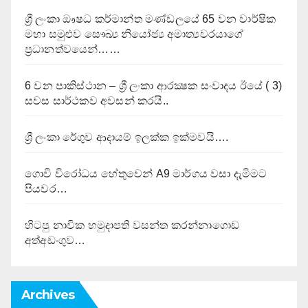
ශ්‍රී ලංකා ඖෂධ කර්මාන්ත මණ්ඩලයේ 65 වන වාර්ෂික
මහා සමුළුව සෞඛ්‍ය නියෝජ්‍ය අමාත්‍යවරයාගේ
ප්‍රධානත්වයෙන්……
6 වන පාකිස්ථාන – ශ්‍රී ලංකා ආරක්‍ෂක සංවාදය ඊයේ ( 3)
සවස සාර්ථකව අවසන් කරයි..
ශ්‍රී ලංකා රේගුව ආදායම් ඉලක්ක ඉක්මවයි….
ගොවි විරෝධය හේතුවෙන් A9 මාර්ගය වසා දැමිමට
පියවර…
හිටපු නාවික හමුදාපති වසන්ත කරන්නාගොඩ
අත්අඩංගුව…
Archives