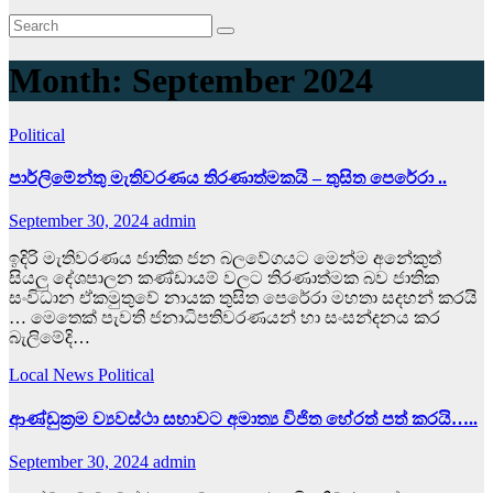
Month:
September 2024
Political
පාර්ලිමේන්තු මැතිවරණය තිරණාත්මකයි – තුසිත පෙරේරා ..
September 30, 2024
admin
ඉදිරි මැතිවරණය ජාතික ජන බලවේගයට මෙන්ම අනේකුත්
සියලු දේශපාලන කණ්ඩායම් වලට තිරණාත්මක බව ජාතික
සංවිධාන ඒකමුතුවේ නායක තුසිත පෙරේරා මහතා සදහන් කරයි
… මෙතෙක් පැවති ජනාධිපතිවරණයන් හා සංසන්දනය කර
බැලිමේදි…
Local News
Political
ආණ්ඩුක්‍රම ව්‍යවස්ථා සභාවට අමාත්‍ය විජිත හේරත් පත් කරයි…..
September 30, 2024
admin