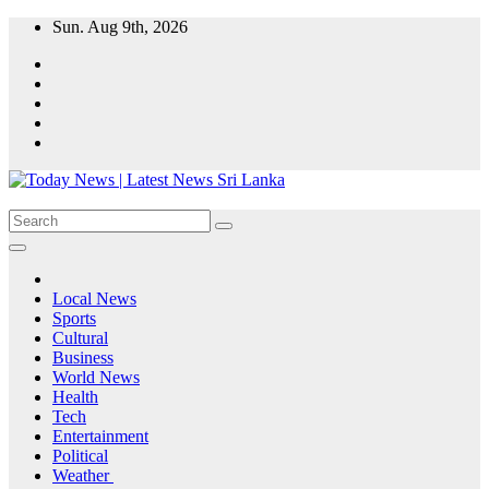
Skip
Sun. Aug 9th, 2026
to
content
Local News
Sports
Cultural
Business
World News
Health
Tech
Entertainment
Political
Weather