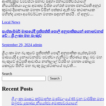
ආණ්ඩුක්‍රම ව්‍යවස්ථා සභාව සඳහා ජනාධිපතිවරයාගේ
නියෝජිතයා ලෙස අමාත්‍ය විජිත හේරත් මහතා ජනාධිපති අනුර
කුමාර දිසානායක මහතා විසින් පත්කර ඇති බව කථානායක
මහින්ද යාපා අබේවර්ධන මහතා සඳහන් කරයි . ඒ අනුව…
Local News
සැප්තැම්බර් මාසයේදී ප්‍රතිපත්ති පොලි අනුපාතිකයන් නොවෙනස්
වේ – ශ්‍රී ලංකා මහ බැංකුව
September 29, 2024
admin
ශ්‍රී ලංකා මහ බැංකුවේ ප්‍රති­පත්ති පොලී අනු­පා­තික සැප්තැ­ම්බර්
මාස­යේදී ද නොවෙ­නස්ව පවත්වා ගැනී­මට තීර­ණය කළ බව මහ
බැංකුවේ අධි­පති ආචාර්ය නන්ද­ලාල් විර­සිංහ මහතා කොළඹ
කොටුව පිහිටි මහ බැංකු මූල­ස්ථා­නයේ පැවති…
Search
Search
Recent Posts
ශ්‍රී ලංකා ඖෂධ කර්මාන්ත මණ්ඩලයේ 65 වන වාර්ෂික මහා
සමුළුව සෞඛ්‍ය නියෝජ්‍ය අමාත්‍යවරයාගේ