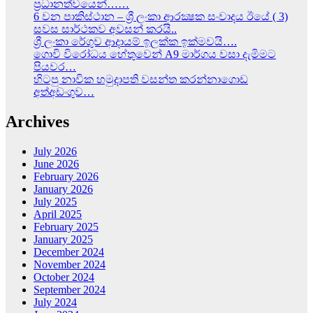
ප්‍රධානත්වයෙන්……
6 වන පාකිස්ථාන – ශ්‍රී ලංකා ආරක්‍ෂක සංවාදය ඊයේ ( 3)
සවස සාර්ථකව අවසන් කරයි..
ශ්‍රී ලංකා රේගුව ආදායම් ඉලක්ක ඉක්මවයි….
ගොවි විරෝධය හේතුවෙන් A9 මාර්ගය වසා දැමිමට
පියවර…
හිටපු නාවික හමුදාපති වසන්ත කරන්නාගොඩ
අත්අඩංගුව…
Archives
July 2026
June 2026
February 2026
January 2026
July 2025
April 2025
February 2025
January 2025
December 2024
November 2024
October 2024
September 2024
July 2024