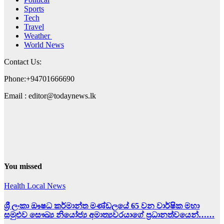
Sports
Tech
Travel
Weather
World News
Contact Us:
Phone:+94701666690
Email : editor@todaynews.lk
You missed
Health
Local News
ශ්‍රී ලංකා ඖෂධ කර්මාන්ත මණ්ඩලයේ 65 වන වාර්ෂික මහා
සමුළුව සෞඛ්‍ය නියෝජ්‍ය අමාත්‍යවරයාගේ ප්‍රධානත්වයෙන්……