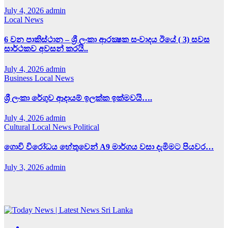
July 4, 2026
admin
Local News
6 වන පාකිස්ථාන – ශ්‍රී ලංකා ආරක්‍ෂක සංවාදය ඊයේ ( 3) සවස
සාර්ථකව අවසන් කරයි..
July 4, 2026
admin
Business
Local News
ශ්‍රී ලංකා රේගුව ආදායම් ඉලක්ක ඉක්මවයි….
July 4, 2026
admin
Cultural
Local News
Political
ගොවි විරෝධය හේතුවෙන් A9 මාර්ගය වසා දැමිමට පියවර…
July 3, 2026
admin