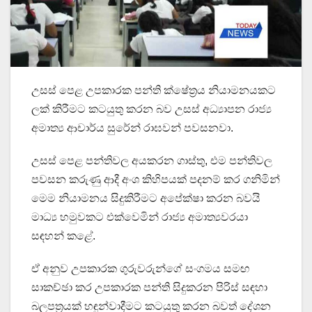
උසස් පෙළ උපකාරක පන්ති ක්ෂේත්‍රය නියාමනයකට
ලක් කිරීමට කටයුතු කරන බව උසස් අධ්‍යාපන රාජ්‍ය
අමාත්‍ය ආචාර්ය සුරේන් රාඝවන් පවසනවා.
උසස් පෙළ පන්තිවල අයකරන ගාස්තු, එම පන්තිවල
පවසන කරුණු ආදී අංශ කිහිපයක් පදනම් කර ගනිමින්
මෙම නියාමනය සිදුකිරීමට අපේක්ෂා කරන බවයි
මාධ්‍ය හමුවකට එක්වෙමින් රාජ්‍ය අමාත්‍යවරයා
සඳහන් කළේ.
ඒ අනුව උපකාරක ගුරුවරුන්ගේ සංගමය සමඟ
සාකච්ඡා කර උපකාරක පන්ති සිදුකරන පිරිස් සඳහා
බලපත්‍රයක් හඳුන්වාදීමට කටයුතු කරන බවත් දේශන