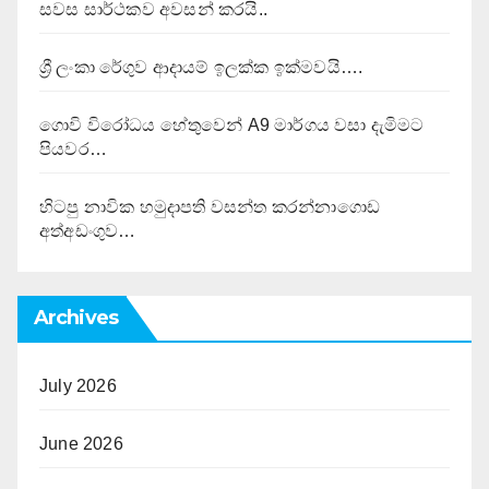
සවස සාර්ථකව අවසන් කරයි..
ශ්‍රී ලංකා රේගුව ආදායම් ඉලක්ක ඉක්මවයි….
ගොවි විරෝධය හේතුවෙන් A9 මාර්ගය වසා දැමිමට
පියවර…
හිටපු නාවික හමුදාපති වසන්ත කරන්නාගොඩ
අත්අඩංගුව…
Archives
July 2026
June 2026