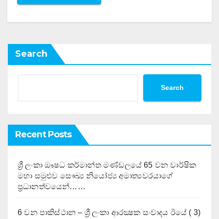
Search
Search
Recent Posts
ශ්‍රී ලංකා ඖෂධ කර්මාන්ත මණ්ඩලයේ 65 වන වාර්ෂික
මහා සමුළුව සෞඛ්‍ය නියෝජ්‍ය අමාත්‍යවරයාගේ
ප්‍රධානත්වයෙන්……
6 වන පාකිස්ථාන – ශ්‍රී ලංකා ආරක්‍ෂක සංවාදය ඊයේ ( 3)