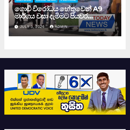
ගොවි විරෝධය හේතුවෙන් A9
මාර්ගය වසා දැමිමට පියවර…
JULY 3, 2026
ADMIN