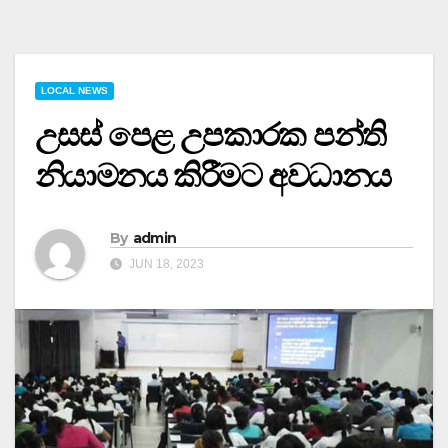
LOCAL NEWS
උසස් පෙළ උපකාරක පන්ති
නියාමනය කිරීමට අවධානය
By
admin
JUN 18, 2023