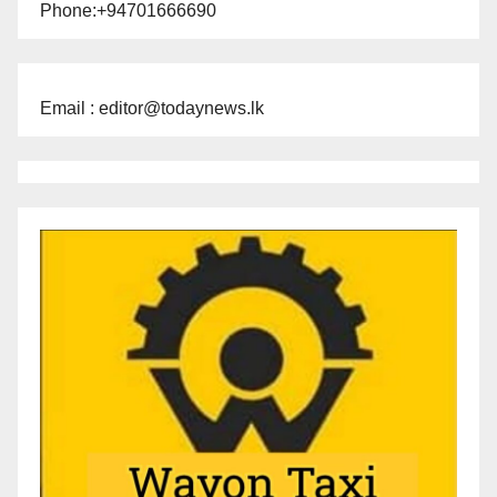
Phone:+94701666690
Email : editor@todaynews.lk