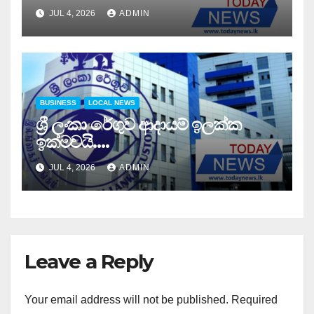
සාර්ථකව අවසන් කරයි..
JUL 4, 2026
ADMIN
BUSINESS
LOCAL NEWS
ශ්‍රී ලංකා රේගුව ආදායම් ඉලක්ක
ඉක්මවයි….
JUL 4, 2026
ADMIN
Leave a Reply
Your email address will not be published.
Required