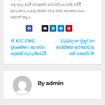
ශාලාවල ඇති පහසුකම් සම්බන්ධයෙන්ද එහිදී
අවධානය යොමු කරන බවද රාජ්‍ය අමාත්‍යවරයා
සඳහන් කළා.
Post
ICC CWC
වැඩබලන මුදල් හා
Qualifier: අද තරග
ආරක්ෂක අමාත්‍යවරු
navigation
දෙකක් පැවැත්වෙයි
පත් කෙරේ
By
admin