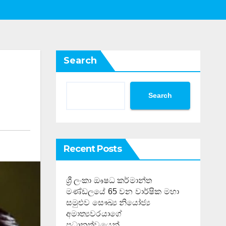
Search
Search
Recent Posts
ශ්‍රී ලංකා ඖෂධ කර්මාන්ත
මණ්ඩලයේ 65 වන වාර්ෂික මහා
සමුළුව සෞඛ්‍ය නියෝජ්‍ය
අමාත්‍යවරයාගේ
ප්‍රධානත්වයෙන්……