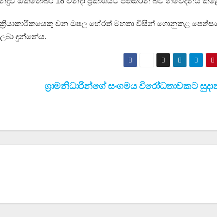
න්දුව ඔක්තෝබර් 18 වනදා ප්‍රකාශයට පත්කරන බව නිවේදනය කළ
ජ ක්‍රියාකාරිකයෙකු වන ඔෂල හේරත් මහතා විසින් ගොනුකළ පෙත්
ලබා දුන්නේය.
ග්‍රාමනිධාරින්ගේ සංගමය විරෝධතාවකට සුදා