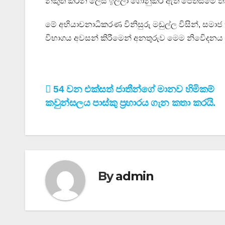
නිකුත් කරන ලෙස ඉල්ලා ගොනුකර ඇති පෙත්සමේ තී
මේ අභියාචනාධිකරණ විනිසුරු මඩුල්ල විසින්, සමා
විභාගය අවසන් කිරීමෙන් අනතුරුව මෙම නිවෙිදනය 
Post
54 වන එක්සත් ජාතීන්ගේ මානව හිමිකම්
කවුන්සලය පාස්කු ප්‍රහාරය ගැන කතා කරයි.
navigation
By
admin