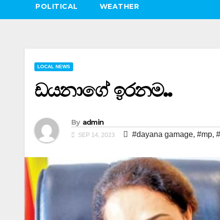
POLITICAL
WEATHER
LOCAL NEWS
ඩයනාගේ ඉරනම..
By
admin
#dayana gamage
,
#mp
,
SEP 14, 2023