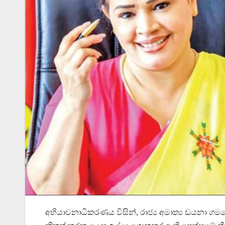
අභියාචනාධිකරණය විසින්, රාජ්‍ය අමාත්‍ය ඩයනා ගම