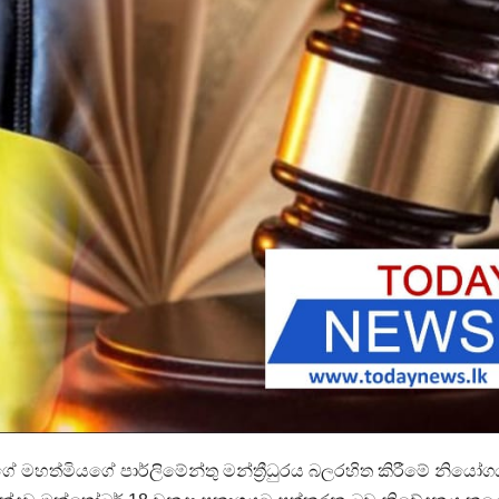
ගේ මහත්මියගේ පාර්ලිමේන්තු මන්ත්‍රීධුරය බලරහිත කිරීමේ නියෝග