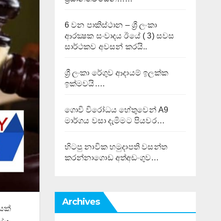
6 වන පාකිස්ථාන – ශ්‍රී ලංකා
ආරක්‍ෂක සංවාදය ඊයේ ( 3) සවස
සාර්ථකව අවසන් කරයි..
ශ්‍රී ලංකා රේගුව ආදායම් ඉලක්ක
ඉක්මවයි….
ගොවි විරෝධය හේතුවෙන් A9
මාර්ගය වසා දැමිමට පියවර…
හිටපු නාවික හමුදාපති වසන්ත
කරන්නාගොඩ අත්අඩංගුව…
Archives
යක්