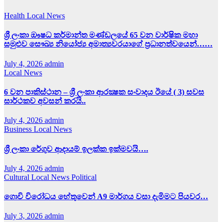
Health
Local News
ශ්‍රී ලංකා ඖෂධ කර්මාන්ත මණ්ඩලයේ 65 වන වාර්ෂික මහා
සමුළුව සෞඛ්‍ය නියෝජ්‍ය අමාත්‍යවරයාගේ ප්‍රධානත්වයෙන්……
July 4, 2026
admin
Local News
6 වන පාකිස්ථාන – ශ්‍රී ලංකා ආරක්‍ෂක සංවාදය ඊයේ ( 3) සවස
සාර්ථකව අවසන් කරයි..
July 4, 2026
admin
Business
Local News
ශ්‍රී ලංකා රේගුව ආදායම් ඉලක්ක ඉක්මවයි….
July 4, 2026
admin
Cultural
Local News
Political
ගොවි විරෝධය හේතුවෙන් A9 මාර්ගය වසා දැමිමට පියවර…
July 3, 2026
admin