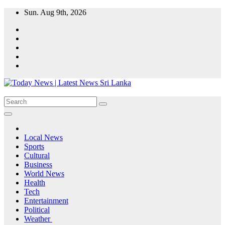
Skip
Sun. Aug 9th, 2026
to
content
Local News
Sports
Cultural
Business
World News
Health
Tech
Entertainment
Political
Weather