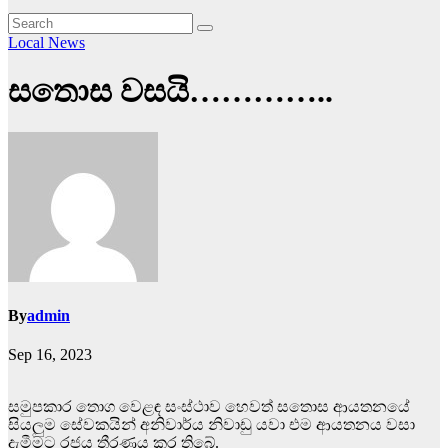
Local News
සතොස වසයි…………..
By
admin
Sep 16, 2023
සමුපකාර තොග වෙළඳ සංස්ථාව හෙවත් සතොස ආයතනයේ
සියලුම සේවකයින් අනිවාර්ය නිවාඩු යවා එම ආයතනය වසා
දැමීමට රජය තීරණය කර තිබේ.