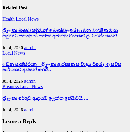
Related Post
Health
Local News
ශ්‍රී ලංකා ඖෂධ කර්මාන්ත මණ්ඩලයේ 65 වන වාර්ෂික මහා
සමුළුව සෞඛ්‍ය නියෝජ්‍ය අමාත්‍යවරයාගේ ප්‍රධානත්වයෙන්……
Jul 4, 2026
admin
Local News
6 වන පාකිස්ථාන – ශ්‍රී ලංකා ආරක්‍ෂක සංවාදය ඊයේ ( 3) සවස
සාර්ථකව අවසන් කරයි..
Jul 4, 2026
admin
Business
Local News
ශ්‍රී ලංකා රේගුව ආදායම් ඉලක්ක ඉක්මවයි….
Jul 4, 2026
admin
Leave a Reply