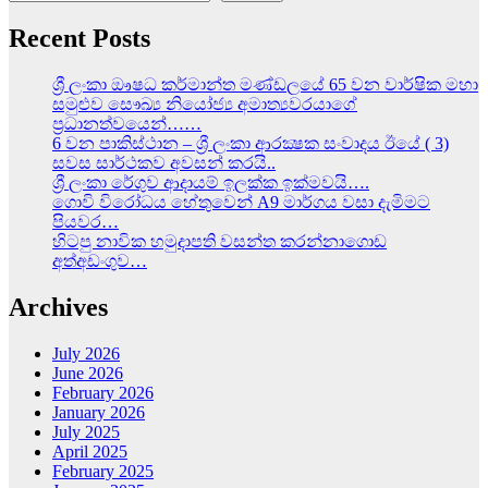
Recent Posts
ශ්‍රී ලංකා ඖෂධ කර්මාන්ත මණ්ඩලයේ 65 වන වාර්ෂික මහා
සමුළුව සෞඛ්‍ය නියෝජ්‍ය අමාත්‍යවරයාගේ
ප්‍රධානත්වයෙන්……
6 වන පාකිස්ථාන – ශ්‍රී ලංකා ආරක්‍ෂක සංවාදය ඊයේ ( 3)
සවස සාර්ථකව අවසන් කරයි..
ශ්‍රී ලංකා රේගුව ආදායම් ඉලක්ක ඉක්මවයි….
ගොවි විරෝධය හේතුවෙන් A9 මාර්ගය වසා දැමිමට
පියවර…
හිටපු නාවික හමුදාපති වසන්ත කරන්නාගොඩ
අත්අඩංගුව…
Archives
July 2026
June 2026
February 2026
January 2026
July 2025
April 2025
February 2025