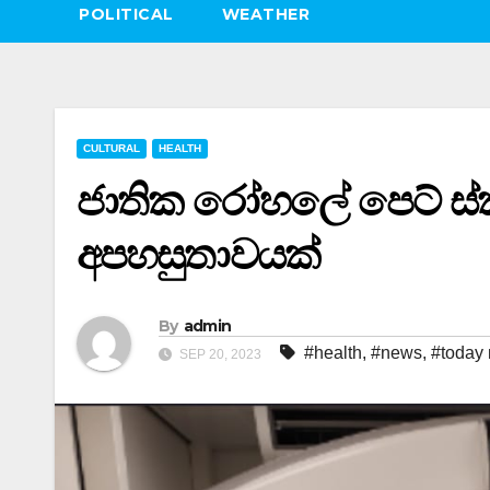
POLITICAL
WEATHER
CULTURAL
HEALTH
ජාතික රෝහලේ පෙට් ස්කෑන
අපහසුතාවයක්
By
admin
#health
,
#news
,
#today
SEP 20, 2023