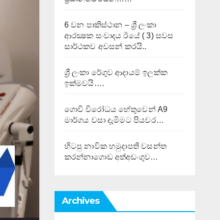
6 වන පාකිස්ථාන – ශ්‍රී ලංකා
ආරක්‍ෂක සංවාදය ඊයේ ( 3) සවස
සාර්ථකව අවසන් කරයි..
ශ්‍රී ලංකා රේගුව ආදායම් ඉලක්ක
ඉක්මවයි….
ගොවි විරෝධය හේතුවෙන් A9
මාර්ගය වසා දැමිමට පියවර…
හිටපු නාවික හමුදාපති වසන්ත
කරන්නාගොඩ අත්අඩංගුව…
Archives