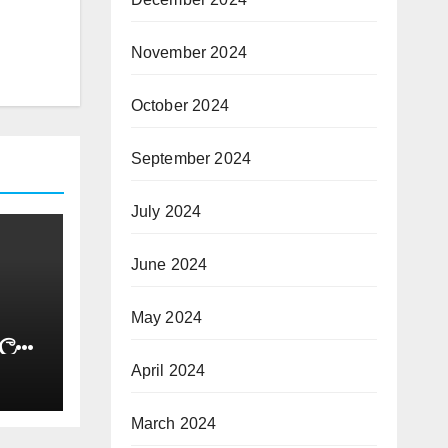
November 2024
October 2024
September 2024
July 2024
June 2024
May 2024
ලෙස
ු
April 2024
ණේ
ුර
March 2024
හෝ