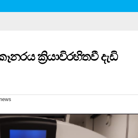
රය ක්‍රියාවිරහිතවී දැඩි
 news