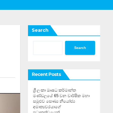
Search
Search
Recent Posts
ශ්‍රී ලංකා ඖෂධ කර්මාන්ත
මණ්ඩලයේ 65 වන වාර්ෂික මහා
සමුළුව සෞඛ්‍ය නියෝජ්‍ය
අමාත්‍යවරයාගේ
ප්‍රධානත්වයෙන්……