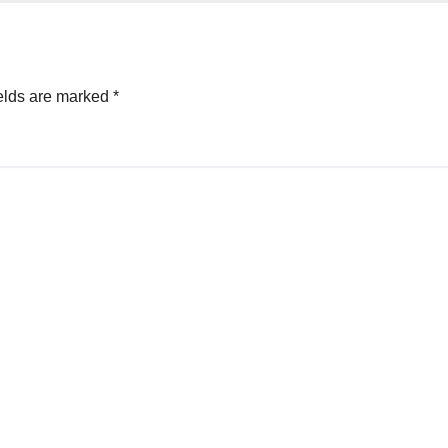
දිනක – ජනාධිපති අ
කුමාර දිසානායක .
elds are marked
*