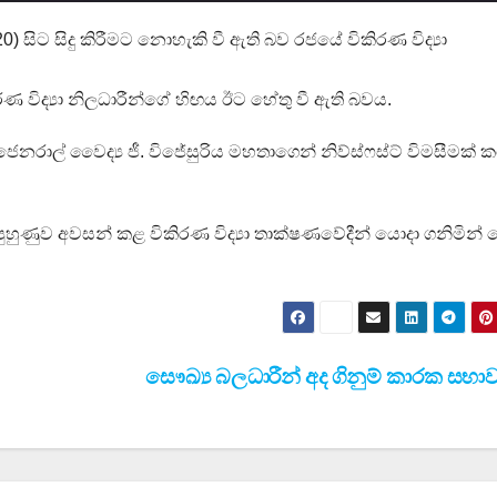
සිට සිදු කිරීමට නොහැකි වී ඇති බව රජයේ විකිරණ විද්‍යා
ණ විද්‍යා නිලධාරීන්ගේ හිඟය ඊට හේතු වී ඇති බවය.
ජෙනරාල් වෛද්‍ය ජී. විජේසුරිය මහතාගෙන් නිව්ස්ෆස්ට් විමසීමක් 
ුණුව අවසන් කළ විකිරණ විද්‍යා තාක්ෂණවේදීන් යොදා ගනිමින් 
සෞඛ්‍ය බලධාරීන් අද ගිනුම් කාරක සභ