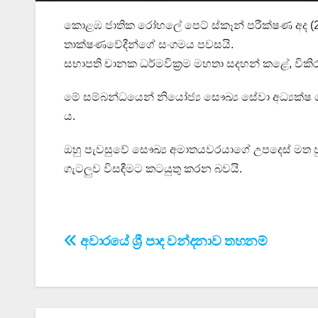
කොළඹ ජාතික රෝහලේ පෙට් ස්කෑන් පරීක්ෂණ අද (20) 
තාක්ෂණවේදීන්ගේ සංගමය පවසයි.
සභාපති චානක ධර්මවික්‍රම මහතා සදහන් කළේ, විකිර
මේ සම්බන්ධයෙන් නි‍යෝජ්‍ය සෞඛ්‍ය සේවා අධ්‍යක්ෂ 
ය.
ඔහු පැවසුවේ සෞඛ්‍ය අමාතයවරයාගේ උපදෙස් මත පුහ
ගැටලුව විසඳීමට කටයුතු කරන බවයි.
Post
අවාරයේ ශ්‍රී පාද වන්දනාව තහනම්
navigation