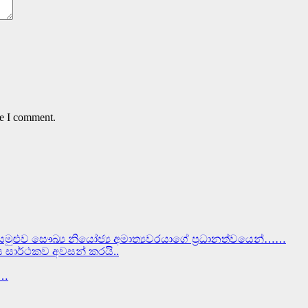
me I comment.
සමුළුව සෞඛ්‍ය නියෝජ්‍ය අමාත්‍යවරයාගේ ප්‍රධානත්වයෙන්……
වස සාර්ථකව අවසන් කරයි..
ර…