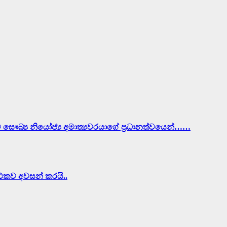
ව සෞඛ්‍ය නියෝජ්‍ය අමාත්‍යවරයාගේ ප්‍රධානත්වයෙන්……
ර්ථකව අවසන් කරයි..