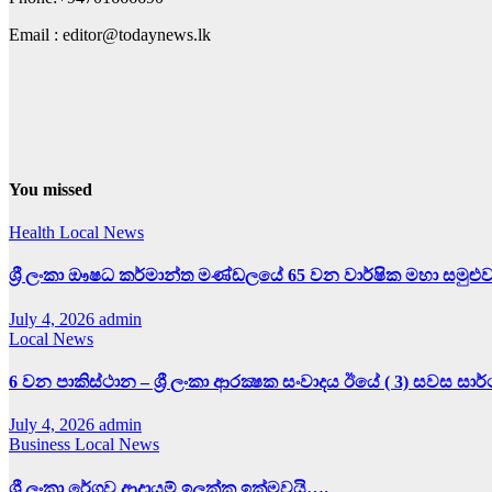
Email : editor@todaynews.lk
You missed
Health
Local News
ශ්‍රී ලංකා ඖෂධ කර්මාන්ත මණ්ඩලයේ 65 වන වාර්ෂික මහා සමුළු
July 4, 2026
admin
Local News
6 වන පාකිස්ථාන – ශ්‍රී ලංකා ආරක්‍ෂක සංවාදය ඊයේ ( 3) සවස සා
July 4, 2026
admin
Business
Local News
ශ්‍රී ලංකා රේගුව ආදායම් ඉලක්ක ඉක්මවයි….