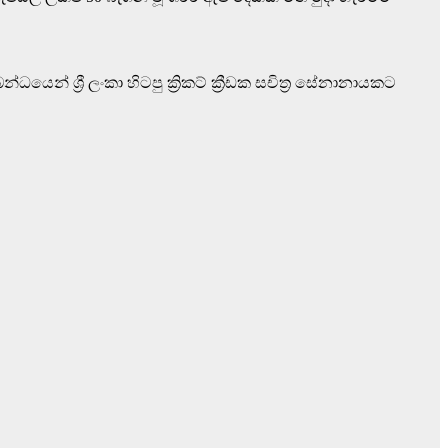
යෙන් ශ්‍රී ලංකා හිටපු ක්‍රිකට් ක්‍රීඩක සචිත්‍ර සේනානායකට