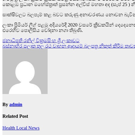
කොළඹ ප්‍රධාන මහේස්ත්‍රාත් ප්‍රසන්න අල්විස් මහතා අද (සැප් 25 
සාක්ෂිවලට බලපෑම් කළ බවට කරුණු අනාවරණය නොවන බැවි
ලංකා ප්‍රිමියර් ලීග් පළමු අදියරේදී 2020 වසරේ ක්‍රීඩකයින් දෙදෙ
එරෙහිව පොලිසිය චෝදනා නගා තිබුණි.
Post
ජනාධිපති රනිල් වික්‍රමසිංහ ශ්‍රී ලංකාවට
බස්නාහිර පලාත තුල රථ වාහන ආදායම් බලපත්‍ර නිකුත් කිරීම ත
navigation
By
admin
Related Post
Health
Local News