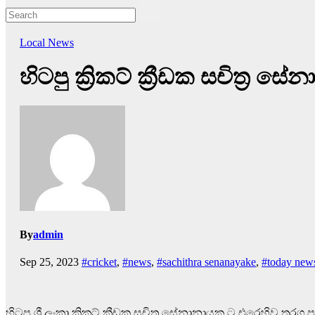
Local News
හිටපු ක්‍රිකට් ක්‍රීඩක සචිත්‍ර
By
admin
Sep 25, 2023
#cricket
,
#news
,
#sachithra senanayake
,
#today new
හිටපු ශ්‍රී ලංකා ක්‍රිකට් ක්‍රීඩක සචිත්‍ර සේනානායක ට එරෙහිව 