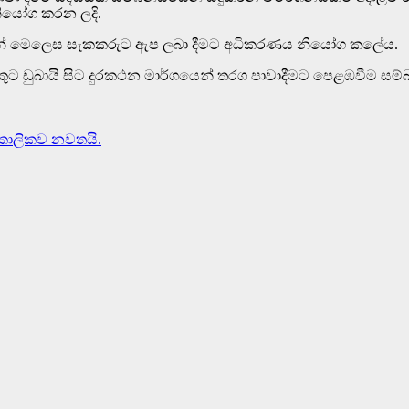
) නියෝග කරන ලදි.
න් මෙලෙස සැකකරුට ඇප ලබා දීමට අධිකරණය නියෝග කලේය.
නෙකුට ඩුබායි සිට දුරකථන මාර්ගයෙන් තරග පාවාදීමට පෙළඹවීම සම්බන්ධ
ාවකාලිකව නවතයි.