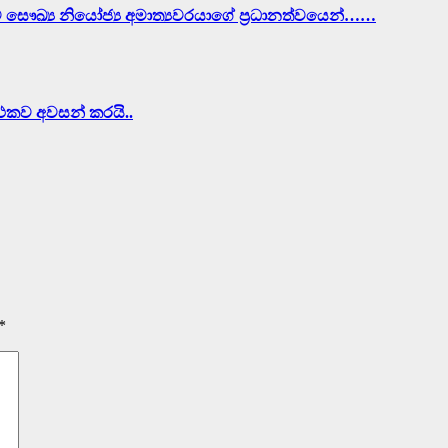
ව සෞඛ්‍ය නියෝජ්‍ය අමාත්‍යවරයාගේ ප්‍රධානත්වයෙන්……
ර්ථකව අවසන් කරයි..
*