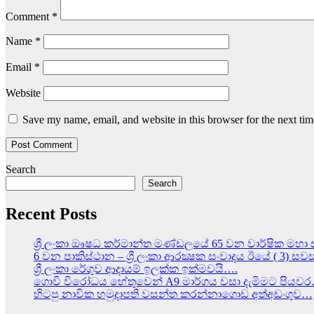
Comment
*
Name
*
Email
*
Website
Save my name, email, and website in this browser for the next ti
Search
Search
Recent Posts
ශ්‍රී ලංකා ඖෂධ කර්මාන්ත මණ්ඩලයේ 65 වන වාර්ෂික මහා 
6 වන පාකිස්ථාන – ශ්‍රී ලංකා ආරක්‍ෂක සංවාදය ඊයේ ( 3) ස
ශ්‍රී ලංකා රේගුව ආදායම් ඉලක්ක ඉක්මවයි….
ගොවි විරෝධය හේතුවෙන් A9 මාර්ගය වසා දැමිමට පියව
හිටපු නාවික හමුදාපති වසන්ත කරන්නාගොඩ අත්අඩංගුව…