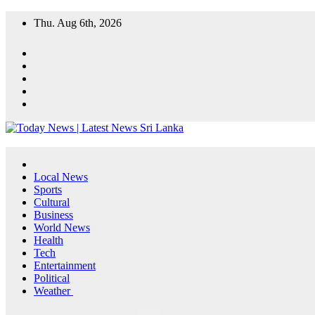
Skip
Thu. Aug 6th, 2026
to
content
Local News
Sports
Cultural
Business
World News
Health
Tech
Entertainment
Political
Weather