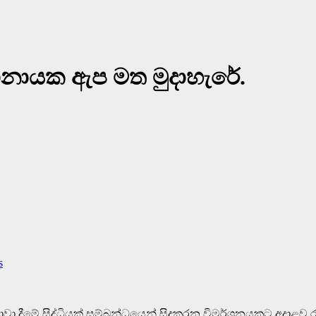
 සේනානායක ඇප මත මුදාහැරේ.
s
තරග පාවා දීමේ සිද්ධියක් සම්බන්ධයෙන් සිදුකරන විමර්ශනයකට අදාළව 