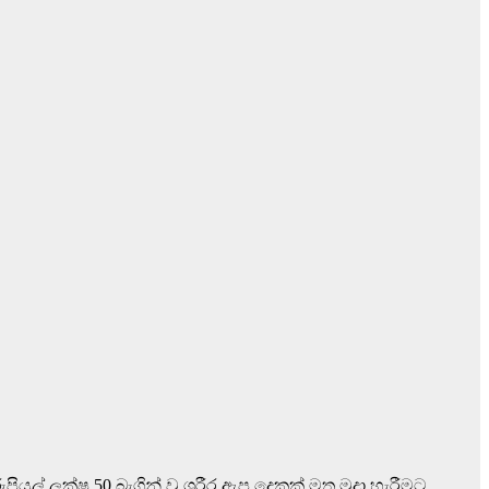
රුපියල් ලක්ෂ 50 බැගින් වූ ශරීර ඇප දෙකක් මත මුදා හැරීමට