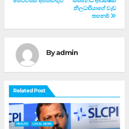
තෙටවත්ත අත්තඩංගුව
සම්බන්ධ ආරක්ෂක
navigation
නිලධාරියාගේ වැඩ
තහනම්
By
admin
Related Post
HEALTH
LOCAL NEWS