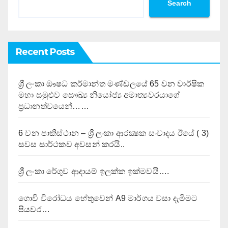
Search
Recent Posts
ශ්‍රී ලංකා ඖෂධ කර්මාන්ත මණ්ඩලයේ 65 වන වාර්ෂික
මහා සමුළුව සෞඛ්‍ය නියෝජ්‍ය අමාත්‍යවරයාගේ
ප්‍රධානත්වයෙන්……
6 වන පාකිස්ථාන – ශ්‍රී ලංකා ආරක්‍ෂක සංවාදය ඊයේ ( 3)
සවස සාර්ථකව අවසන් කරයි..
ශ්‍රී ලංකා රේගුව ආදායම් ඉලක්ක ඉක්මවයි….
ගොවි විරෝධය හේතුවෙන් A9 මාර්ගය වසා දැමිමට
පියවර…