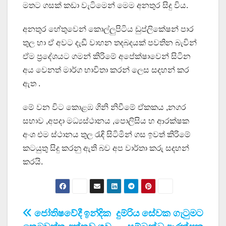
මතට ගසක් කඩා වැටිමෙන් මෙම අනතුර සිදු විය.
අනතුර හේතුවෙන් කොල්ලුපිටිය ඩුප්ලිකේෂන් පාර
තුල හා ඒ අවට දැඩී වාහන තදබදයක් පවතින බැවින්
ඒම ප්‍රදේශයට ගමන් කිරිමේ අපේක්ෂාවෙන් සිටින
අය වෙනත් මාර්ග භාවිතා කරන් ලෙස සදහන් කර
ඇත .
මේ වන විට කොළඹ ගිනි නිවීමේ ඒකකය ,නගර
සභාව ,අපදා මධ්‍යස්ථානය ,පොලිසිය හ ආරක්ෂක
අංශ එම ස්ථානය තුල රැඳි සිටිමින් ගස ඉවත් කිරිමේ
කටයුතු සිදු කරනු ඇති බව අප වාර්තා කරු සදහන්
කරයි.
Post
ජෝතිෂවේදී ඉන්දික
දුම්රිය සේවක ගැටුමට