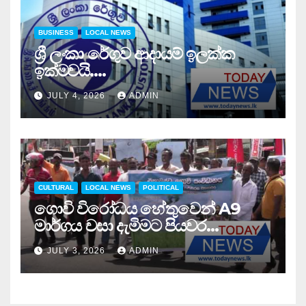
BUSINESS
LOCAL NEWS
ශ්‍රී ලංකා රේගුව ආදායම් ඉලක්ක
ඉක්මවයි….
JULY 4, 2026
ADMIN
CULTURAL
LOCAL NEWS
POLITICAL
ගොවි විරෝධය හේතුවෙන් A9
මාර්ගය වසා දැමිමට පියවර…
JULY 3, 2026
ADMIN