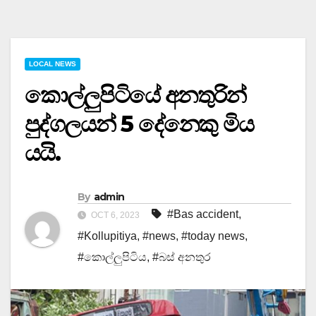
LOCAL NEWS
කොල්ලුපිටියේ අනතුරින්
පුද්ගලයන් 5 දේනෙකු මිය
යයි.
By
admin
#Bas accident
,
OCT 6, 2023
#Kollupitiya
,
#news
,
#today news
,
#කොල්ලුපිටිය
,
#බස් අනතුර