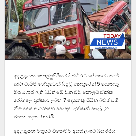
අද උදෑසන කොල්ලුපිටියේ දි බස් රථයක් මතට ගසක්
කඩා වැටිම හේතුවෙන් සිදු වූ අනතුරෙන් 5 දෙනෙකු
මිය ගොස් ඇති බවත් මේ වන විට කොළඹ ජාතික
රෝහලේ ප්‍රතිකාර ලබන 7 දෙනෙකු සිටින බවත් එහි
නියෝජ්‍ය අධ්‍යක්ෂක වෛද්‍ය රුක්ෂාන් බෙල්ලන
මහතා සඳහන් කරයි.
අද උදෑසන මතුගම ඩීපෝවට අයත් ලංගම බස් රථය