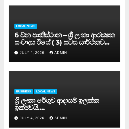
LOCAL NEWS
6 වන පාකිස්ථාන – ශ්‍රී ලංකා ආරක්‍ෂක
සංවාදය ඊයේ ( 3) සවස සාර්ථකව
අවසන් කරයි..
JULY 4, 2026
ADMIN
BUSINESS
LOCAL NEWS
ශ්‍රී ලංකා රේගුව ආදායම් ඉලක්ක
ඉක්මවයි….
JULY 4, 2026
ADMIN