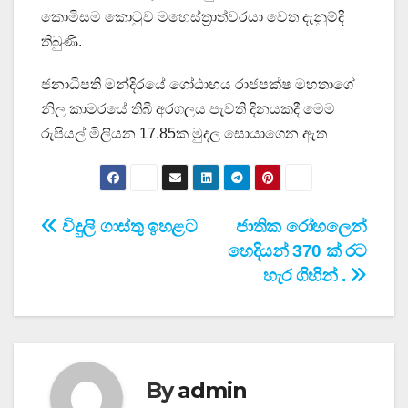
කොමිසම කොටුව මහෙස්ත්‍රාත්වරයා වෙත දැනුම්දී
තිබුණි.
ජනාධිපති මන්දිරයේ ගෝඨාභය රාජපක්ෂ මහතාගේ
නිල කාමරයේ තිබී අරගලය පැවති දිනයකදී මෙම
රුපියල් මිලියන 17.85ක මුදල සොයාගෙන ඇත
Post
විදුලි ගාස්තු ඉහළට
ජාතික රෝහලෙන්
හෙදියන් 370 ක් රට
navigation
හැර ගිහින් .
By
admin