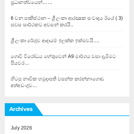
ප්‍රධානත්වයෙන්……
6 වන පාකිස්ථාන – ශ්‍රී ලංකා ආරක්‍ෂක සංවාදය ඊයේ ( 3)
සවස සාර්ථකව අවසන් කරයි..
ශ්‍රී ලංකා රේගුව ආදායම් ඉලක්ක ඉක්මවයි….
ගොවි විරෝධය හේතුවෙන් A9 මාර්ගය වසා දැමිමට
පියවර…
හිටපු නාවික හමුදාපති වසන්ත කරන්නාගොඩ
අත්අඩංගුව…
Archives
July 2026