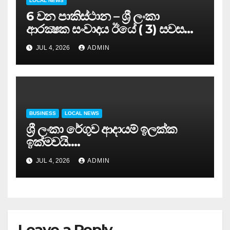
LOCAL NEWS
6 වන පාකිස්ථාන – ශ්‍රී ලංකා
ආරක්‍ෂක සංවාදය ඊයේ ( 3) සවස
සාර්ථකව අවසන් කරයි..
JUL 4, 2026
ADMIN
BUSINESS
LOCAL NEWS
ශ්‍රී ලංකා රේගුව ආදායම් ඉලක්ක
ඉක්මවයි….
JUL 4, 2026
ADMIN
Leave a Reply