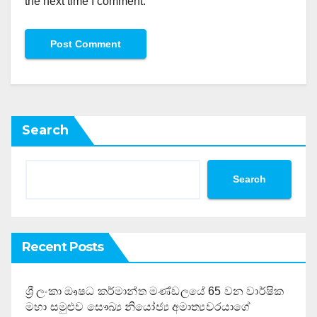
the next time I comment.
Search
Search
Recent Posts
ශ්‍රී ලංකා ඖෂධ කර්මාන්ත මණ්ඩලයේ 65 වන වාර්ෂික
මහා සමුළුව සෞඛ්‍ය නියෝජ්‍ය අමාත්‍යවරයාගේ