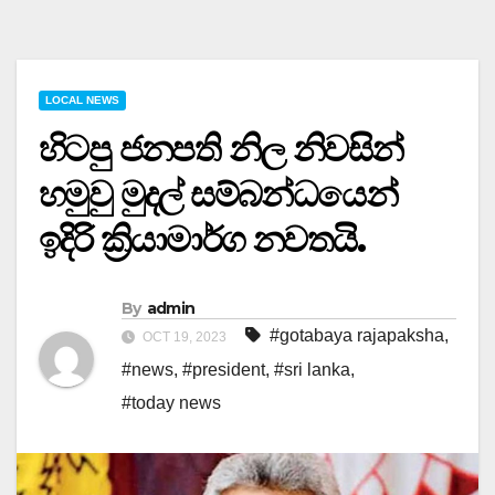
LOCAL NEWS
හිටපු ජනපති නිල නිවසින්
හමුවු මුදල් සම්බන්ධයෙන්
ඉදිරි ක්‍රියාමාර්ග නවතයි.
By
admin
#gotabaya rajapaksha
,
OCT 19, 2023
#news
,
#president
,
#sri lanka
,
#today news