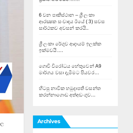
6 වන පාකිස්ථාන – ශ්‍රී ලංකා
ආරක්‍ෂක සංවාදය ඊයේ ( 3) සවස
සාර්ථකව අවසන් කරයි..
ශ්‍රී ලංකා රේගුව ආදායම් ඉලක්ක
ඉක්මවයි….
ගොවි විරෝධය හේතුවෙන් A9
මාර්ගය වසා දැමිමට පියවර…
හිටපු නාවික හමුදාපති වසන්ත
කරන්නාගොඩ අත්අඩංගුව…
Archives
කල