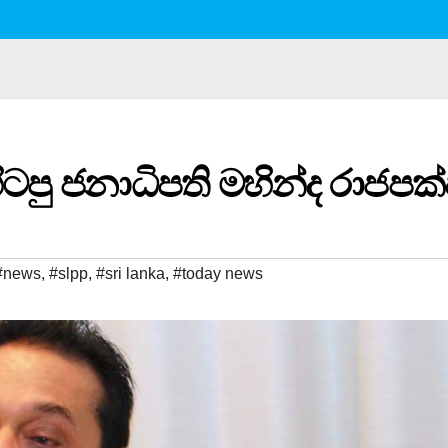
 හිටපු ජනාධිපති මහින්ද රාජපක
#news
,
#slpp
,
#sri lanka
,
#today news