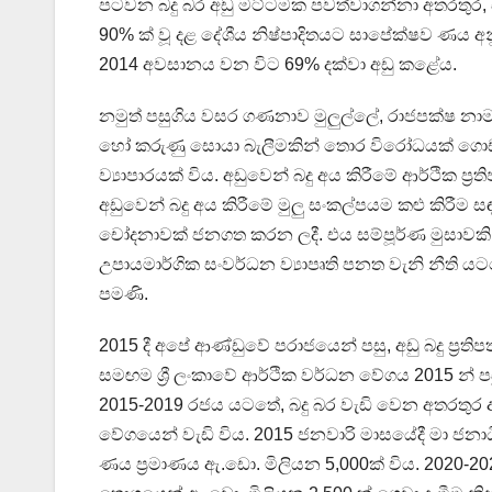
පටවන බදු බර අඩු මට්ටමක පවත්වාගන්නා අතරතුර, එ
90% ක් වූ දළ දේශීය නිෂ්පාදිතයට සාපේක්ෂව ණය 
2014 අවසානය වන විට 69% දක්වා අඩු කළේය.
නමුත් පසුගිය වසර ගණනාව මුලුල්ලේ, රාජපක්ෂ නා
හෝ කරුණු සොයා බැලීමකින් තොර විරෝධයක් ගොඩ නැ
ව්‍යාපාරයක් විය. අඩුවෙන් බදු අය කිරීමේ ආර්ථික ප්‍
අඩුවෙන් බදු අය කිරීමේ මුලු සංකල්පයම කළු කිරීම 
චෝදනාවක් ජනගත කරන ලදී. එය සම්පූර්ණ මුසාවකි
උපායමාර්ගික සංවර්ධන ව්‍යාපෘති පනත වැනි නීති 
පමණි.
2015 දී අපේ ආණ්ඩුවේ පරාජයෙන් පසු, අඩු බදු ප්‍රතිපත
සමඟම ශ්‍රී ලංකාවේ ආර්ථික වර්ධන වේගය 2015 න් ප
2015-2019 රජය යටතේ, බදු බර වැඩි වෙන අතරත
වේගයෙන් වැඩි විය. 2015 ජනවාරි මාසයේදී මා ජනාධි
ණය ප්‍රමාණය ඇ.ඩො. මිලියන 5,000ක් විය. 2020-20