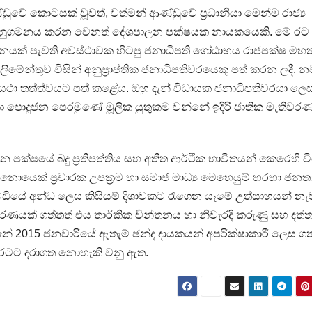
ුවේ කොටසක් වූවත්, වත්මන් ආණ්ඩුවේ ප්‍රධානියා මෙන්ම රාජ්‍ය
ක් අනුගමනය කරන වෙනත් දේශපාලන පක්ෂයක නායකයෙකි. මේ රට
ජනයක් පැවති අවස්ථාවක හිටපු ජනාධිපති ගෝඨාභය රාජපක්ෂ මහ
ිමේන්තුව විසින් අනුප්‍රාප්තික ජනාධිපතිවරයෙකු පත් කරන ලදී. 
යථා තත්ත්වයට පත් කළේය. ඔහු දැන් විධායක ජනාධිපතිවරයා ලෙ
 ලංකා පොදුජන පෙරමුණේ මූලික යුතුකම වන්නේ ඉදිරි ජාතික මැතිවර
පක්ෂයේ බදු ප්‍රතිපත්තිය සහ අතීත ආර්ථික භාවිතයන් කෙරෙහි 
ොයෙක් ප්‍රචාරක උපක්‍රම හා සමාජ මාධ්‍ය මෙහෙයුම් හරහා ජනත
ිමුඩියේ අන්ධ ලෙස කිසියම් දිශාවකට රැගෙන යෑමේ උත්සාහයන් න
තීරණයක් ගත්තත් එය තාර්කික චින්තනය හා නිවැරදි කරුණු සහ දත්
න්නේ 2015 ජනවාරියේ ඇතැම් ඡන්ද දායකයන් අපරික්ෂාකාරී ලෙස ගත
් මේ රටට දරාගත නොහැකි වනු ඇත.