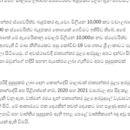
ා මගේ කාලයේ ලබාගත් ස්වෛරීත්ව බැදුම්කර වලින් දැන් ගෙවීමට
‍යන්තර ස්වෛරීත්ව බැඳුම්කර ඇ.ඩො. මිලියන 10,000 කට වඩා ල
00 ක ස්වෛරීත්ව බැදුම්කර තොගයක් ගෙවීමට ඉතිරිව තිබේ. අපේ
ාගත් මේ ඇමෙරිකානු ඩොලර් මිලියන 10,000ක නව ස්වෛරීත්ව
මැති වී මාස කිහිපයකට පසු කෝවිඩ්-19 වසංගතය ශ්‍රී ලංකාවට ප
්ලා සිටියෙමු. ඒ අවස්ථාවේදී ජාත්‍යන්තර මුල්‍ය අරමුදල අපට දන්වා ස
සා ඔවුන්ගේ හදිසි සහන පැකේජය ලබා ගැනීමට අපට සුදුසුකමක්
ි සුදුසුකම් ලබා දෙන කොන්දේසි මාලාවක් ජාත්‍යන්තර මුල්‍ය අරම
කොන්දේසි අප පිළිගත්තේ නම්, 2020 සහ 2021 වසරවල අප සිදු කළ
 වනු ඇත. වත්මන් රජය දැන් ජාත්‍යන්තර මුල්‍ය අරමුදලේ වැඩ
ින් සිටී. මේ ආකාරයට එක දෙයකින් තවත් දෙයකට මඟ පෑදුණු අතර 
ාල උපාධි සහ වෘත්තීය සුදුසුකම් ඇති ඉහළ පෙළේ වෘත්තිකයන් බදු අඩ
් ඇති වීමයි.