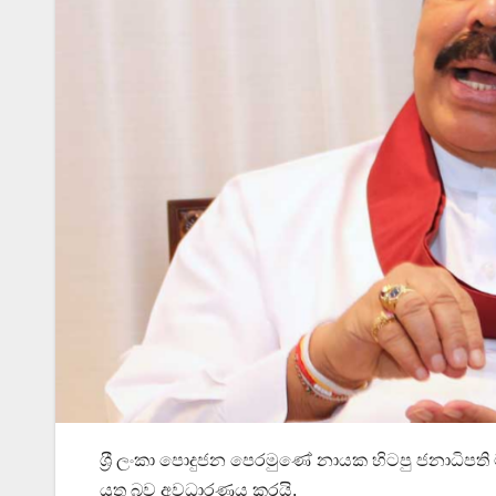
ශ‍්‍රී ලංකා පොදුජන පෙරමුණේ නායක හිටපු ජනාධිපති ම
යුතු බව අවධාරණය කරයි.