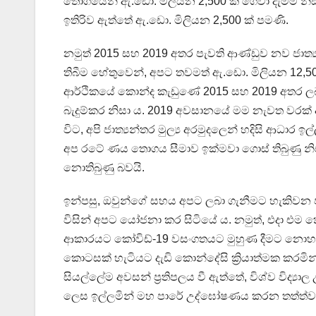
තොගයෙන් ඇ.ඩො. මිලියන 2,500 ක් ගෙවා දැමීම නිස
ඉතිරිව ඇත්තේ ඇ.ඩො. මිලියන 2,500 ක් පමණි.
නමුත් 2015 සහ 2019 අතර පැවති ආණ්ඩුව නව ජාත්
තිබීම හේතුවෙන්, අපට තවමත් ඇ.ඩො. මිලියන 12,5
ආර්ථිකයේ කොන්ද කැඩුණේ 2015 සහ 2019 අතර ලබ
බැදුම්කර නිසා ය. 2019 අවසානයේ මම නැවත වරක් අග
විට, අපි ජාත්‍යන්තර මුල්‍ය අරමුදලෙන් හදිසි ආධාර ඉල
අප රටේ ණය තොගය සීමාව ඉක්මවා ගොස් තිබුණු නි
නොතිබුණු බවයි.
ඉන්පසු, ඔවුන්ගේ සහය අපට ලබා ගැනීමට හැකිවන පරිද
විසින් අපට යෝජනා කර සිටියේ ය. නමුත්, එදා එම 
ආකාරයට කෝවිඩ්-19 වසංගතයට මුහුණ දීමට නොහැකි
කොටසක් හැටියට දැඩි කොන්දේසි ක්‍රියාත්මක කරම
සියල්ලේම අවසන් ප්‍රතිපලය වී ඇත්තේ, විශ්ව විද්‍ය
ලෙස ඉල්ලමින් මහ පාරේ උද්ඝෝෂණය කරන තත්ත්වයක