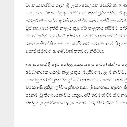
මා නායකත්වය දෙන ශ්‍රී ලංකා පොදුජන පෙරමුණ ආණ්ඩ
නායකයා වන්නේද අපට වඩා වෙනස් ප්‍රතිපත්තිය
සම්පූර්ණයෙන්ම අරාජික තත්ත්වයකට පත්වීමේ තර්
ධූර කාලයේ ඉතිරි කාලය තුළ රට පාලනය කිරීමට පාර්ල
ජනාධිපතිවරයා රටේ නීතිය හා සාමය ඉතා සාර්ථකව 
රාජ්‍ය ප්‍රතිපත්තිය මෙහෙයවයි. මේ මොහොතේ ශ්‍රී
තෙක් ස්ථාවර ආණ්ඩුවක් තහවුරු කිරීමය.
අනාගතයේ දී සෑම ඡන්දදායකයෙකුම තමන් ඡන්දය දෙන 
අවධානයක් යොමු කළ යුතුය. මැතිවරණ ළං වන විට, න
කුලප්පු කර ඔවුන් කිසිදු වගවිභාගයකින් තොරව කඩ
වරක් අපි දකිමු. ඉදිරි මැතිවරණවලදී ජනතාව කුමන 
පදනම් වූ තීරණයක් විය යුතුය. අපි තවමත් ජීවත් ව
තීන්දු වල ප්‍රතිවිපාක තුළය. තවත් එවැනි වැරැද්දක