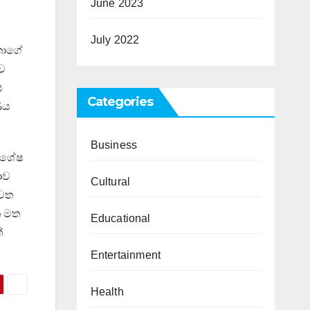
June 2023
July 2022
තාගේ
නව
ස
Categories
ණය
Business
විශේෂ
ාව
Cultural
ැවත
ත මත
Educational
්
Entertainment
Health