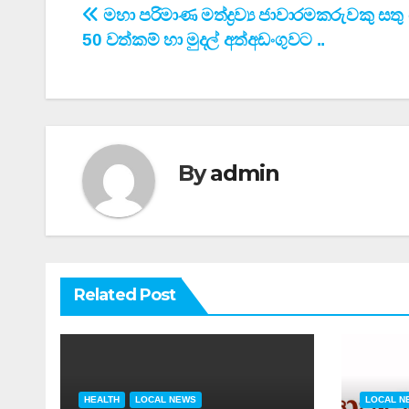
Post
මහා පරිමාණ මත්ද්‍රව්‍ය ජාවාරමකරුවකු සත
50 වත්කම් හා මුදල් අත්අඩංගුවට ..
navigation
By
admin
Related Post
HEALTH
LOCAL NEWS
LOCAL N