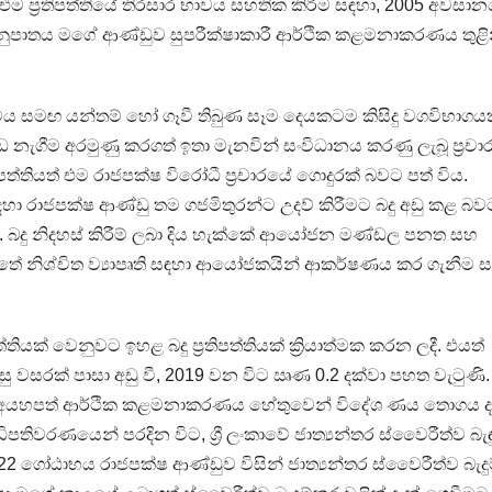
ම ප්‍රතිපත්තියේ තිරසාර භාවය සහතික කිරීම සඳහා, 2005 අවසා
අනුපාතය මගේ ආණ්ඩුව සුපරීක්ෂාකාරී ආර්ථික කළමනාකරණය තුළි
මය සමඟ යන්තම් හෝ ගෑවී තිබුණ සෑම දෙයකටම කිසිදු වගවිභාගයක
ගීම අරමුණු කරගත් ඉතා මැනවින් සංවිධානය කරණු ලැබූ ප්‍රචා
රතිපත්තියත් එම රාජපක්ෂ විරෝධී ප්‍රචාරයේ ගොදුරක් බවට පත් විය.
සඳහා රාජපක්ෂ ආණ්ඩු තම ගජමිතුරන්ට උදව් කිරීමට බදු අඩු කළ බව
. බදු නිදහස් කිරීම් ලබා දිය හැක්කේ ආයෝජන මණ්ඩල පනත සහ
යටතේ නිශ්චිත ව්‍යාපෘති සඳහා ආයෝජකයින් ආකර්ෂණය කර ගැනීම 
්තියක් වෙනුවට ඉහළ බදු ප්‍රතිපත්තියක් ක්‍රියාත්මක කරන ලදී. එයත්
සු වසරක් පාසා අඩු වී, 2019 වන විට ඍණ 0.2 දක්වා පහත වැටුණි.
ුර අයහපත් ආර්ථික කළමනාකරණය හේතුවෙන් විදේශ ණය තොගය ද
පතිවරණයෙන් පරදින විට, ශ්‍රී ලංකාවේ ජාත්‍යන්තර ස්වෛරීත්ව බැ
22 ගෝඨාභය රාජපක්ෂ ආණ්ඩුව විසින් ජාත්‍යන්තර ස්වෛරීත්ව බැද