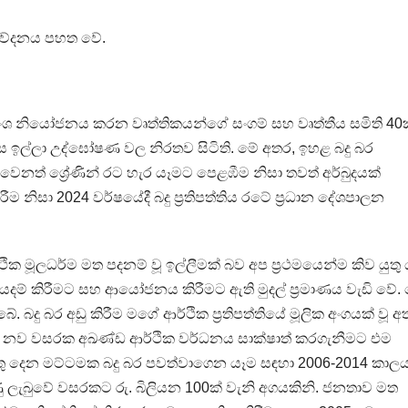
නිවේදනය පහත වේ.
ම අංශ නියෝජනය කරන වෘත්තිකයන්ගේ සංගම් සහ වෘත්තීය සමිති 40
ඉල්ලා උද්ඝෝෂණ වල නිරතව සිටිති. මේ අතර, ඉහළ බදු බර
ෙනත් ශ්‍රේණින් රට හැර යෑමට පෙළඹීම නිසා තවත් අර්බුදයක්
ීම නිසා 2024 වර්ෂයේදී බදු ප්‍රතිපත්තිය රටේ ප්‍රධාන දේශපාලන
ික මූලධර්ම මත පදනම් වූ ඉල්ලීමක් බව අප ප්‍රථමයෙන්ම කිව යුතු ය
වියදම් කිරීමට සහ ආයෝජනය කිරීමට ඇති මුදල් ප්‍රමාණය වැඩි වේ.
 බදු බර අඩු කිරීම මගේ ආර්ථික ප්‍රතිපත්තියේ මූලික අංගයක් වූ අ
 ලද නව වසරක අඛණ්ඩ ආර්ථික වර්ධනය සාක්ෂාත් කරගැනීමට එම
්තු දෙන මට්ටමක බදු බර පවත්වාගෙන යෑම සඳහා 2006-2014 කාලය
 ලැබුවේ වසරකට රු. බිලියන 100ක් වැනි අගයකිනි. ජනතාව මත