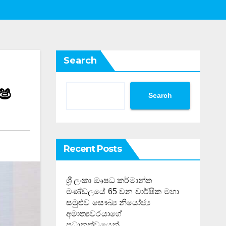
Search
්ෂ
Search
Recent Posts
ශ්‍රී ලංකා ඖෂධ කර්මාන්ත
මණ්ඩලයේ 65 වන වාර්ෂික මහා
සමුළුව සෞඛ්‍ය නියෝජ්‍ය
අමාත්‍යවරයාගේ
ප්‍රධානත්වයෙන්……