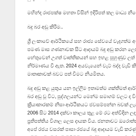
මහින්ද රාජපක්ෂ මහතා විසින් ඉදිරිපත් කල මාධ්‍ය 
බදු බර අඩු කිරීම..
ශ්‍රී ලංකාවේ ආර්ථිකයේ සහ රාජ්‍ය සේවයේ වැදගත්
පමණ මාස ගණනාවක සිට ආදායම් බදු අඩු කරන ලෙස 
හේතුවෙන් උගත් වෘත්තිකයන් සහ ඉහළ පුහුණුව ලත් ව
නිර්මාණය වී ඇත. 2024 අයවැයෙන් වැට් බද්ද වැඩි කිර
මාතෘකාවක් බවට පත් වීමට නියමිතය.
බදු අඩු කළ යුතුය යන ඉල්ලීම ඉතාමත්ම ශක්තිමත් ආර්ථ
බර අඩු වූ විට, පුද්ගලයන්ට මෙන්ම සමාගම් වලට ද 
ක්‍රියාකාරකම් නිසා ආර්ථිකයට ජවසම්පන්න බවක් ලැබේ.
2006 සිට 2014 දක්වා කාලය තුළ මේ රට අත්විඳින
ප්‍රතිපත්තිය විශාල ලෙස දායක විය. ජනතාවට ඔරොත
අපේ රජය වසරක් පාසා රජයේ බදු ආදායම වැඩි කරණු