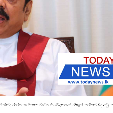
හින්ද රාජපක්‍ෂ මහතා මාධ්‍ය නිවේදනයක් නිකුත් කරමින් බදු අඩු 