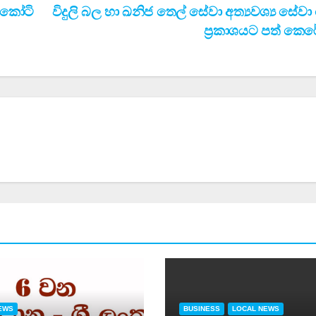
ු කෝටි
විදුලි බල හා ඛනිජ තෙල් සේවා අත්‍යවශ්‍ය සේව
ප්‍රකාශයට පත් කෙර
EWS
BUSINESS
LOCAL NEWS