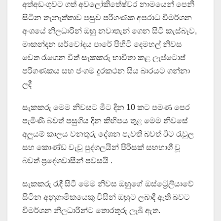
අත්අඩංගුවට ගත් අවලෝකිතේෂ්වර නාමයෙන් පෙනී
සිටින තැනැත්තාව පසුව පරිගණක අපරාධ විමර්ශන
අංශයේ නිලධාරින් ඔහු නවාතැන් ගෙන සිටි කැස්බෑව,
මාකන්දන සර්වෝදය පාරේ පිහිටි දෙමහල් නිවස
වෙත රැගෙන විත් සැකකරු භාවිතා කළ ලැප්ටොප්
පරිගණකය සහ ජංගම දුරකථන සිය බාරයට ගන්නා
ලදී
සැකකරු මෙම නිවසට මීට දින 10 කට පමණ පෙර
පැමිණි බවත් පසුගිය දින කිහිපය තුළ මෙම නිවසේ
අලුයම් කාලය වනතුරු දේශන පැවති බවත් ඊට රැවුල
සහ කොණ්ඩ වැවූ පුද්ගලයින් පිරිසක් සහභාගී වූ
බවත් ප්‍රදේශවාසීන් පවසයි .
සැකකරු රැඳී සිටී මෙම නිවස ඔහුගේ ඔස්ට්‍රේලියාවේ
සිටින අනුගාමිකයෙකු විසින් ඔහුට ලබාදී ඇති බවට
විමර්ශන නිලධාරින්ට තොරතුරු ලැබි ඇත.