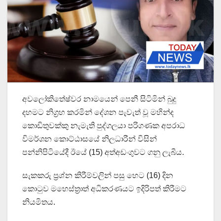
අවලෝකිතේෂ්වර නාමයෙන් පෙනී සිටිමින් බුදු
දහමට නිග්‍රහ කරමින් දේශන පැවැත් වූ මහින්ද
කොඩිතුවක්කු නැමැති පුද්ගලයා පරිගණක අපරාධ
විමර්ශන කොට්ඨාසයේ නිලධාරීන් විසින්
පන්නිපිටියේදී ඊයේ (15) අත්අඩංගුවට ගනු ලැබීය.
සැකකරු ප්‍රශ්න කිරීම්වලින් පසු හෙට (16) දින
කොටුව මහෙස්ත්‍රාත් අධිකරණයට ඉදිරිපත් කිරීමට
නියමිතය.