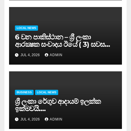
LOCAL NEWS
6 වන පාකිස්ථාන – ශ්‍රී ලංකා
ආරක්‍ෂක සංවාදය ඊයේ ( 3) සවස
සාර්ථකව අවසන් කරයි..
JUL 4, 2026
ADMIN
BUSINESS
LOCAL NEWS
ශ්‍රී ලංකා රේගුව ආදායම් ඉලක්ක
ඉක්මවයි….
JUL 4, 2026
ADMIN