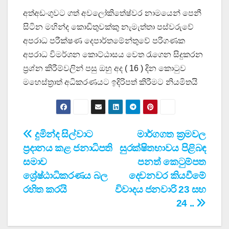
අත්අඩංගුවට ගත් අවලෝකිතේෂ්වර නාමයෙන් පෙනී
සිටින මහින්ද කොඩිතුවක්කු නැමැත්තා පස්වරුවේ
අපරාධ පරීක්ෂණ දෙපාර්තමේන්තුවේ පරිගණක
අපරාධ විමර්ශන කොට්ඨාසය වෙත රැගෙන සිදුකරන
ප්‍රශ්න කිරීම්වලින් පසු ඔහු අද ( 16 ) දින කොටුව
මහෙස්ත්‍රාත් අධිකරණයට ඉදිරිපත් කිරීමට නියමිතයි
Post
දුමින්ද සිල්වාට
මාර්ගගත ක්‍රමවල
ප්‍රදානය කළ ජනාධිපති
සුරක්ෂිතභාවය පිළිබඳ
navigation
සමාව
පනත් කෙටුම්පත
ශ්‍රේෂ්ඨාධිකරණය බල
දෙවනවර කියවීමේ
රහිත කරයි
විවාදය ජනවාරි 23 සහ
24 ..