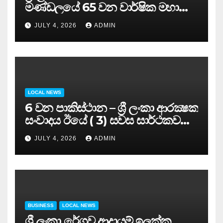
මණ්ඩලයේ 65 වන වාර්ෂික මහා
සමුළුව සෞඛ්‍ය නියෝජ්‍ය
JULY 4, 2026
ADMIN
අමාත්‍යවරයාගේ ප්‍රධානත්වයෙන්……
LOCAL NEWS
6 වන පාකිස්ථාන – ශ්‍රී ලංකා ආරක්‍ෂක
සංවාදය ඊයේ ( 3) සවස සාර්ථකව
අවසන් කරයි..
JULY 4, 2026
ADMIN
BUSINESS
LOCAL NEWS
ශ්‍රී ලංකා රේගුව ආදායම් ඉලක්ක