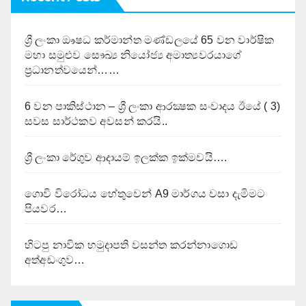
ශ්‍රී ලංකා ඖෂධ කර්මාන්ත මණ්ඩලයේ 65 වන වාර්ෂික
මහා සමුළුව සෞඛ්‍ය නියෝජ්‍ය අමාත්‍යවරයාගේ
ප්‍රධානත්වයෙන්……
6 වන පාකිස්ථාන – ශ්‍රී ලංකා ආරක්‍ෂක සංවාදය ඊයේ ( 3)
සවස සාර්ථකව අවසන් කරයි..
ශ්‍රී ලංකා රේගුව ආදායම් ඉලක්ක ඉක්මවයි….
ගොවි විරෝධය හේතුවෙන් A9 මාර්ගය වසා දැමිමට
පියවර…
හිටපු නාවික හමුදාපති වසන්ත කරන්නාගොඩ
අත්අඩංගුව…