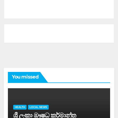
You missed
HEALTH
LOCAL NEWS
ශ්‍රී ලංකා ඖෂධ කර්මාන්ත