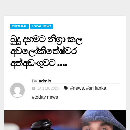
CULTURAL
LOCAL NEWS
බුදු දහමට නිග්‍රා කල
අවලෝකිතේෂ්වර
අත්අඩංගුවට ….
By
admin
#news
,
#sri lanka
,
JAN 16, 2024
#today news