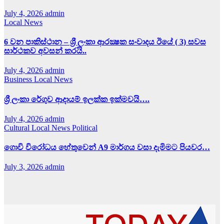
July 4, 2026
admin
Local News
6 වන පාකිස්ථාන – ශ්‍රී ලංකා ආරක්‍ෂක සංවාදය ඊයේ ( 3) සවස
සාර්ථකව අවසන් කරයි..
July 4, 2026
admin
Business
Local News
ශ්‍රී ලංකා රේගුව ආදායම් ඉලක්ක ඉක්මවයි….
July 4, 2026
admin
Cultural
Local News
Political
ගොවි විරෝධය හේතුවෙන් A9 මාර්ගය වසා දැමිමට පියවර…
July 3, 2026
admin