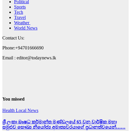
Political
Sports
Tech
Travel
Weather
World News
Contact Us:
Phone:+94701666690
Email : editor@todaynews.lk
You missed
Health
Local News
ශ්‍රී ලංකා ඖෂධ කර්මාන්ත මණ්ඩලයේ 65 වන වාර්ෂික මහා
සමුළුව සෞඛ්‍ය නියෝජ්‍ය අමාත්‍යවරයාගේ ප්‍රධානත්වයෙන්……