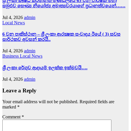
ශ්‍රී ලංකා ඖෂධ කර්මාන්ත මණ්ඩලයේ 65 වන වාර්ෂික මහා
සමුළුව සෞඛ්‍ය නියෝජ්‍ය අමාත්‍යවරයාගේ ප්‍රධානත්වයෙන්……
Jul 4, 2026
admin
Local News
6 වන පාකිස්ථාන – ශ්‍රී ලංකා ආරක්‍ෂක සංවාදය ඊයේ ( 3) සවස
සාර්ථකව අවසන් කරයි..
Jul 4, 2026
admin
Business
Local News
ශ්‍රී ලංකා රේගුව ආදායම් ඉලක්ක ඉක්මවයි….
Jul 4, 2026
admin
Leave a Reply
Your email address will not be published.
Required fields are
marked
*
Comment
*