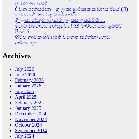
ප්‍රධානත්වයෙන්……
6 වන පාකිස්ථාන – ශ්‍රී ලංකා ආරක්‍ෂක සංවාදය ඊයේ ( 3)
සවස සාර්ථකව අවසන් කරයි..
ශ්‍රී ලංකා රේගුව ආදායම් ඉලක්ක ඉක්මවයි….
ගොවි විරෝධය හේතුවෙන් A9 මාර්ගය වසා දැමිමට
පියවර…
හිටපු නාවික හමුදාපති වසන්ත කරන්නාගොඩ
අත්අඩංගුව…
Archives
July 2026
June 2026
February 2026
January 2026
July 2025
April 2025
February 2025
January 2025
December 2024
November 2024
October 2024
September 2024
July 2024