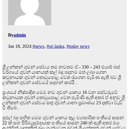
By
admin
Jan 18, 2024
#news
,
#sri lanka
,
#today news
ශ්‍රී ලන්කන් ගුවන් සේවය තම නවතම ඒ.- 330 – 243 එයාර් බස්
වර්ගයේ ගුවන් යානයක් කල් බදු පදනම මත ලබා ගෙන
කටුනායක ගුවන් තොටුපොළ වෙත රැගෙන පැමිණ ඇති බව ශ්‍රී
ලන්කන් ගුවන් සේවයේ සදහන් කරයි .
ප්‍රංශයේ නිෂ්පාදිත මෙම නව ගුවන් යානය 16 වන පස්වරුවේ
කටුනායක ගුවන් තොටුපොළ වෙත පැමිණි ඇති අතර ඒ අනුව ශ්‍රී
ලන්කන් ගුවන් සේවය සතු ගුවන් යානා ප්‍රමාණය 23 දක්වා වැඩි
වී තිබේ .
පුළුල් බදු සහිත මෙම ගුවන් යානය තුළ ව්‍යාපාරික පංතියේ ආසන
22 ක් සහ පිරිමැසුම්දායක පංතියේ ආසන 240 ක් ඇති අතර එය
ඇන්ජින් දෙකකින් බල ගැන්වෙන බවත් ශ්‍රී ලන්කන් ගුවන් සේවය