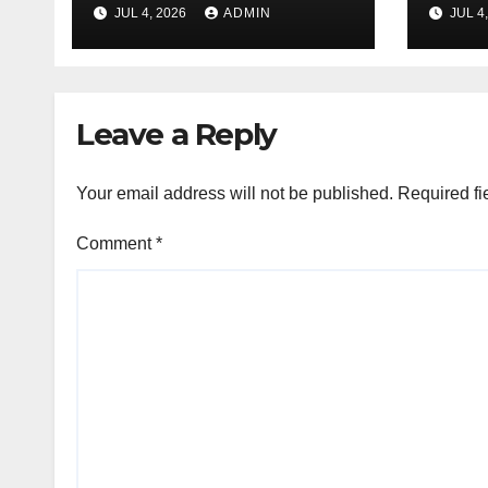
65 වන වාර්ෂික මහා
ඊයේ 
JUL 4, 2026
ADMIN
JUL 4
සමුළුව සෞඛ්‍ය නියෝජ්‍ය
අවසන
අමාත්‍යවරයාගේ
ප්‍රධානත්වයෙන්……
Leave a Reply
Your email address will not be published.
Required fi
Comment
*