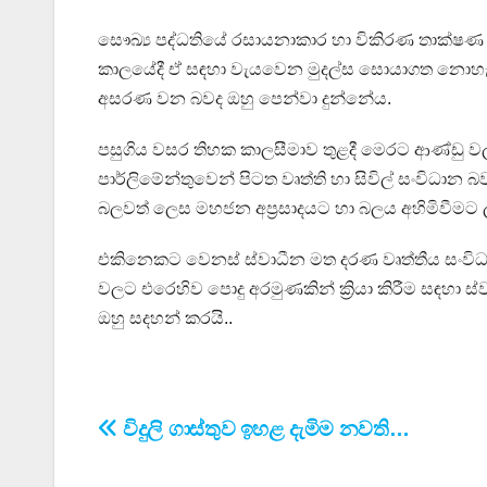
සෞඛ්‍ය පද්ධතියේ රසායනාකාර හා විකිරණ තාක්ෂණ සේ
කාලයේදී ඒ සඳහා වැයවෙන මුදල්ස සොයාගත නොහැක
අසරණ වන බවද ඔහු පෙන්වා දුන්නේය.
පසුගිය වසර තිහක කාලසීමාව තුළදී මෙරට ආණ්ඩු වල
පාර්ලිමේන්තුවෙන් පිටත වෘත්ති හා සිවිල් සංවිධාන 
බලවත් ලෙස මහජන අප්‍රසාදයට හා බලය අහිමිවීමට ල
එකිනෙකට වෙනස් ස්වාධීන මත දරණ වෘත්තීය සංවිධ
වලට එරෙහිව පොදු අරමුණකින් ක්‍රියා කිරීම සඳහා ස
ඔහු සදහන් කරයි..
Post
විදුලි ගාස්තුව ඉහළ දැමිම නවති…
navigation