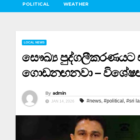
POLITICAL
WEATHER
LOCAL NEWS
සෞඛ්‍ය පුද්ගලීකරණයට එර
ගොඩනඟනවා – විශේෂඥ ව
By
admin
#news
,
#political
,
#sri l
JAN 14, 2026