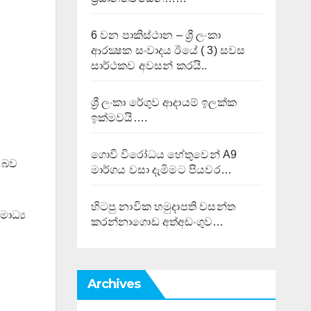
6 වන පාකිස්ථාන – ශ්‍රී ලංකා
ආරක්‍ෂක සංවාදය ඊයේ ( 3) සවස
සාර්ථකව අවසන් කරයි..
ශ්‍රී ලංකා රේගුව ආදායම් ඉලක්ක
ඉක්මවයි….
ගොවි විරෝධය හේතුවෙන් A9
න බව
මාර්ගය වසා දැමිමට පියවර…
හිටපු නාවික හමුදාපති වසන්ත
ාධ්‍ය
කරන්නාගොඩ අත්අඩංගුව…
Archives