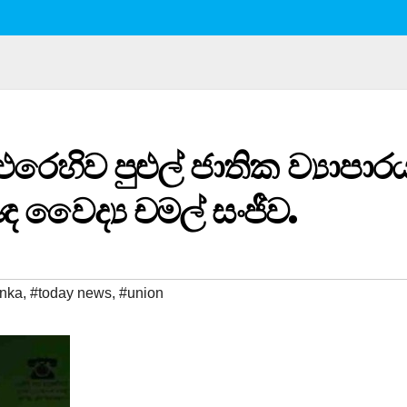
ෙහිව පුළුල් ජාතික ව්‍යාපාර
ෛද්‍ය චමල් සංජීව.
anka
,
#today news
,
#union