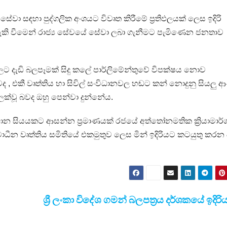
වා සඳහා පුද්ගලික අංශයට විවෘත කිරීමේ ප්‍රතිඵලයක් ලෙස ඉදිරි
ි වීමෙන් රාජ්‍ය සේවයේ සේවා ලබා ගැනීමට පැමිණෙන ජනතාව
ට දැඩි බලපෑමක් සිදු කලේ පාර්ලිමේන්තුවේ විපක්ෂය නොව
බවද , එකී වෘත්තිය හා සිවිල් සංවිධානවල හඬට කන් නොදුනු සියලු ආ
ක්වූ බවද ඔහු පෙන්වා දුන්නේය.
ාන සියයකට ආසන්න ප්‍රමාණයක් රජයේ අත්තෝනමතික ක්‍රියාමාර්
්වාධීන වෘත්තිය සමිතියේ එකමුතුව ලෙස මින් ඉදිරියට කටයුතු කරන
ශ්‍රී ලංකා විදේශ ගමන් බලපත්‍රය දර්ශකයේ ඉදිර