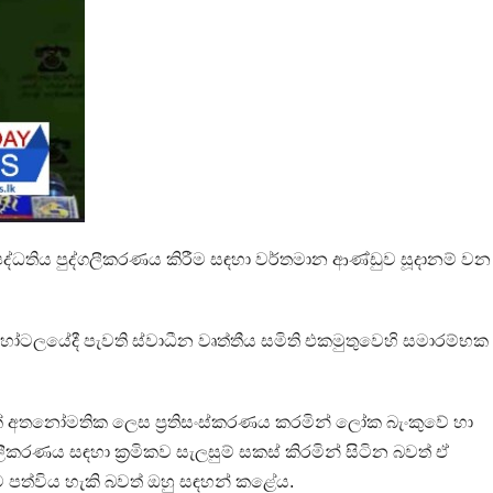
පද්ධතිය පුද්ගලීකරණය කිරීම සඳහා වර්තමාන ආණ්ඩුව සූදානම් ව
ලයේදී පැවති ස්වාධීන වෘත්තීය සමිති එකමුතුවෙහි සමාරම්භක ම
ක් අතනෝමතික ලෙස ප්‍රතිසංස්කරණය කරමින් ලෝක බැංකුවේ හා
ගලීකරණය සඳහා ක්‍රමිකව සැලසුම් සකස් කිරමින් සිටින බවත් ඒ
ාවට පත්විය හැකි බවත් ඔහු සඳහන් කළේය.