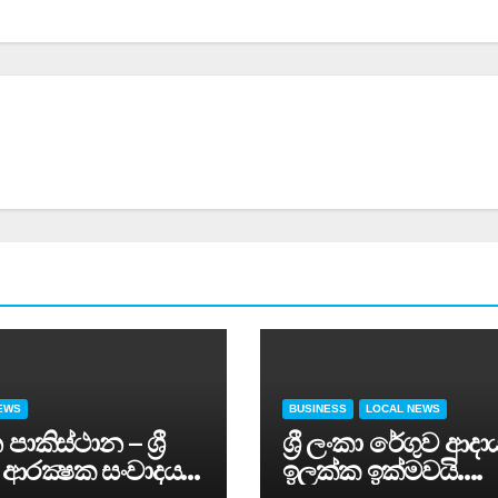
EWS
BUSINESS
LOCAL NEWS
පාකිස්ථාන – ශ්‍රී
ශ්‍රී ලංකා රේගුව ආදා
 ආරක්‍ෂක සංවාදය
ඉලක්ක ඉක්මවයි….