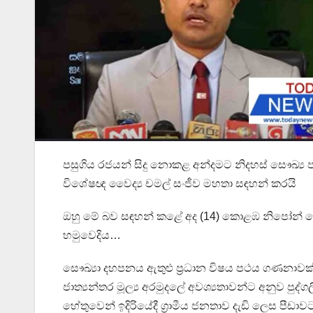
පසුගිය රජයන් සිදු නොකළ අන්දමට නිදහස් සෞඛ්‍ය 
විශේෂඥ වෛද්‍ය චමල් සංජීව මහතා සඳහන් කරයි
ඔහු මේ බව සඳහන් කළේ අද (14) කොළඹ නිපෝන් හෝට
හමුවෙදිය…
සෞඛ්‍යා දහපනය ඇතුළු ප්‍රධාන විෂය පථය ගණනාව
ජාත්‍යන්තර මූල්‍ය අරමුදලේ අවශ්‍යතාවන්ට අනුව පුද්
හේතුවෙන් ඉදිරියේදී ග්‍රාමීය ජනතාව දැඩි ලෙස පීඩ