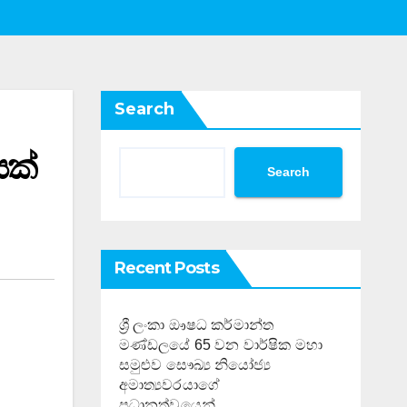
Search
යක්
Search
Recent Posts
ශ්‍රී ලංකා ඖෂධ කර්මාන්ත
මණ්ඩලයේ 65 වන වාර්ෂික මහා
සමුළුව සෞඛ්‍ය නියෝජ්‍ය
අමාත්‍යවරයාගේ
ප්‍රධානත්වයෙන්……