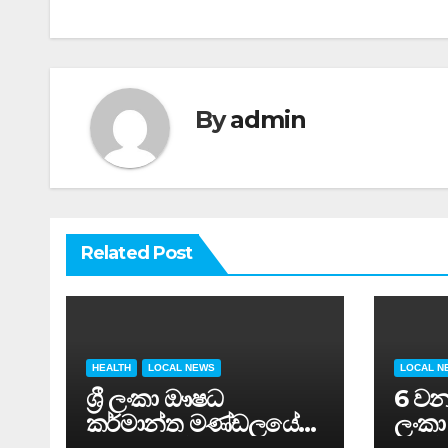
By
admin
Related Post
HEALTH
LOCAL NEWS
LOCAL N
ශ්‍රී ලංකා ඖෂධ
6 වන 
කර්මාන්ත මණ්ඩලයේ
ලංකා