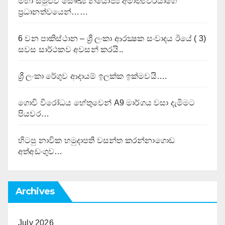
මහා සමුළුව සෞඛ්‍ය නියෝජ්‍ය අමාත්‍යවරයාගේ
ප්‍රධානත්වයෙන්……
6 වන පාකිස්ථාන – ශ්‍රී ලංකා ආරක්‍ෂක සංවාදය ඊයේ ( 3)
සවස සාර්ථකව අවසන් කරයි..
ශ්‍රී ලංකා රේගුව ආදායම් ඉලක්ක ඉක්මවයි….
ගොවි විරෝධය හේතුවෙන් A9 මාර්ගය වසා දැමිමට
පියවර…
හිටපු නාවික හමුදාපති වසන්ත කරන්නාගොඩ
අත්අඩංගුව…
Archives
July 2026