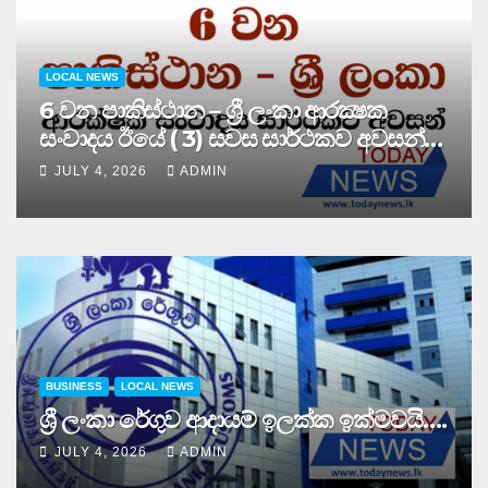
LOCAL NEWS
6 වන පාකිස්ථාන – ශ්‍රී ලංකා ආරක්‍ෂක
සංවාදය ඊයේ ( 3) සවස සාර්ථකව අවසන්
කරයි..
JULY 4, 2026
ADMIN
BUSINESS
LOCAL NEWS
ශ්‍රී ලංකා රේගුව ආදායම් ඉලක්ක ඉක්මවයි….
JULY 4, 2026
ADMIN