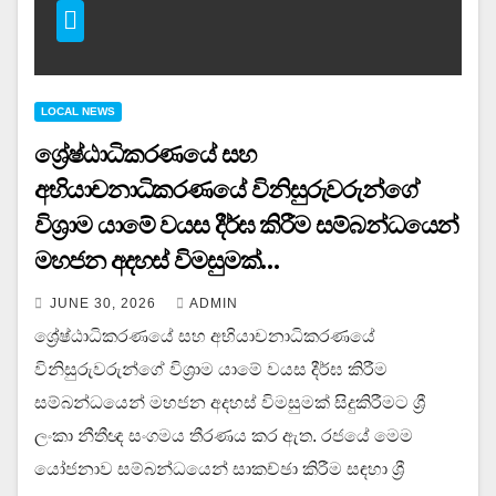
LOCAL NEWS
ශ්‍රේෂ්ඨාධිකරණයේ සහ
අභියාචනාධිකරණයේ විනිසුරුවරුන්ගේ
විශ්‍රාම යාමේ වයස දීර්ඝ කිරීම සම්බන්ධයෙන්
මහජන අදහස් විමසුමක්…
JUNE 30, 2026
ADMIN
ශ්‍රේෂ්ඨාධිකරණයේ සහ අභියාචනාධිකරණයේ
විනිසුරුවරුන්ගේ විශ්‍රාම යාමේ වයස දීර්ඝ කිරීම
සම්බන්ධයෙන් මහජන අදහස් විමසුමක් සිදුකිරීමට ශ්‍රී
ලංකා නීතීඥ සංගමය තීරණය කර ඇත. රජයේ මෙම
යෝජනාව සම්බන්ධයෙන් සාකච්ඡා කිරීම සඳහා ශ්‍රී