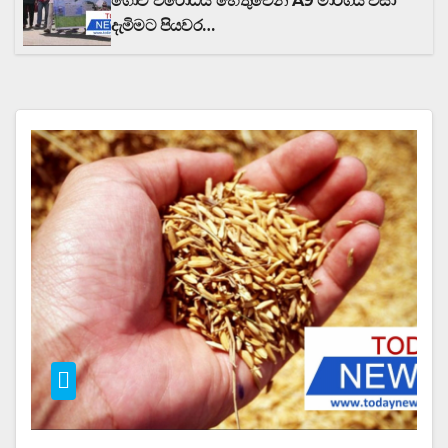
ගොවි විරෝධය හේතුවෙන් A9 මාර්ගය වසා
දැමිමට පියවර…