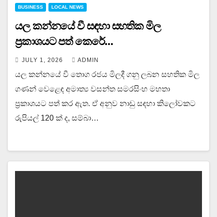
BUSINESS
LOCAL NEWS
යල කන්නයේ වී සඳහා සහතික මිල
ප්‍රකාශයට පත් කෙරේ…
JULY 1, 2026
ADMIN
යල කන්නයේ වී තොග රජය මිලදී ගනු ලබන සහතික මිල
ගණන් වෙළෙඳ අමාත්‍ය වසන්ත සමරසිංහ මහතා
ප්‍රකාශයට පත් කර ඇත. ඒ අනුව නාඩු සඳහා කිලෝවකට
රුපියල් 120 ක් ද, සම්බා…