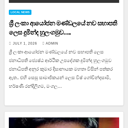
LOCAL NEWS
ශ්‍රී ලංකා ආයෝජන මණ්ඩලයේ නව සභාපති
ලෙස දුමින්ද හුලංගමුව…..
JULY 1, 2026
ADMIN
ශ්‍රී ලංකා ආයෝජන මණ්ඩලයේ නව සභාපති ලෙස
ජනාධිපති ජ්‍යෙෂ්ඨ ආර්ථික උපදේශක දුමින්ද හුලංගමුව
ජනාධිපති අනුර කුමාර දිසානායක මහතා විසින් පත්කර
ඇත.. එහි සෙසු සාමාජිකයන් ලෙස විෂ් ගෝවින්දසාමි,
හර්ෂණී රන්දිලිගම, මංගල…