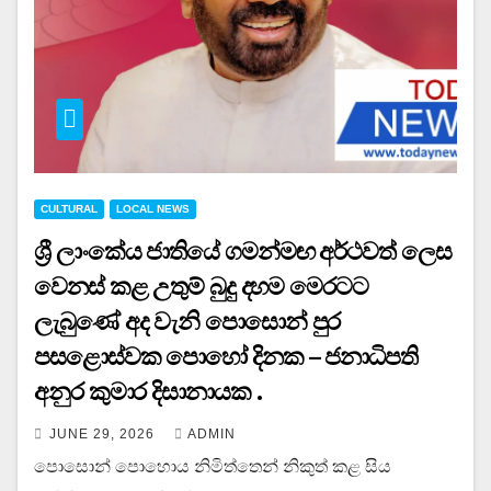
CULTURAL
LOCAL NEWS
ශ්‍රී ලාංකේය ජාතියේ ගමන්මඟ අර්ථවත් ලෙස
වෙනස් කළ උතුම් බුදු දහම මෙරටට
ලැබුණේ අද වැනි පොසොන් පුර
පසළොස්වක පොහෝ දිනක – ජනාධිපති
අනුර කුමාර දිසානායක .
JUNE 29, 2026
ADMIN
පොසොන් පොහොය නිමිත්තෙන් නිකුත් කළ සිය