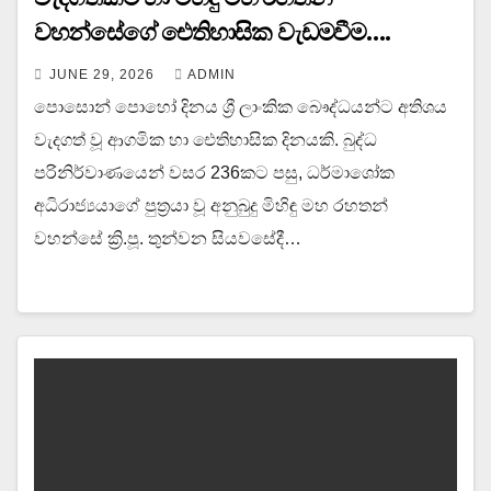
වහන්සේගේ ඓතිහාසික වැඩමවීම….
JUNE 29, 2026
ADMIN
පොසොන් පොහෝ දිනය ශ්‍රී ලාංකික බෞද්ධයන්ට අතිශය
වැදගත් වූ ආගමික හා ඓතිහාසික දිනයකි. බුද්ධ
පරිනිර්වාණයෙන් වසර 236කට පසු, ධර්මාශෝක
අධිරාජ්‍යයාගේ පුත්‍රයා වූ අනුබුදු මිහිඳු මහ රහතන්
වහන්සේ ක්‍රි.පූ. තුන්වන සියවසේදී…