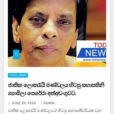
LOCAL NEWS
ජාතික ලොතරැයි මණ්ඩලය හිටපු සභාපතිනි
ශ්‍යාමිලා පෙරේරා අත්අඩංගුවට.
JUNE 30, 2026
ADMIN
ජාතික ලොතරැයි මණ්ඩලයේ හිටපු සභාපතිවරියක වන