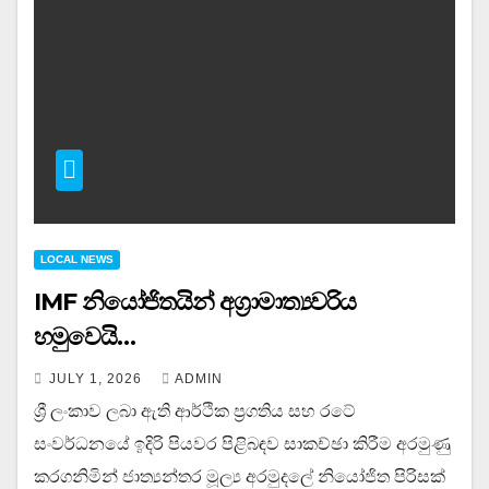
LOCAL NEWS
IMF නියෝජිතයින් අග්‍රාමාත්‍යවරිය
හමුවෙයි…
JULY 1, 2026
ADMIN
ශ්‍රී ලංකාව ලබා ඇති ආර්ථික ප්‍රගතිය සහ රටේ
සංවර්ධනයේ ඉදිරි පියවර පිළිබඳව සාකච්ඡා කිරීම අරමුණු
කරගනිමින් ජාත්‍යන්තර මූල්‍ය අරමුදලේ නියෝජිත පිරිසක්