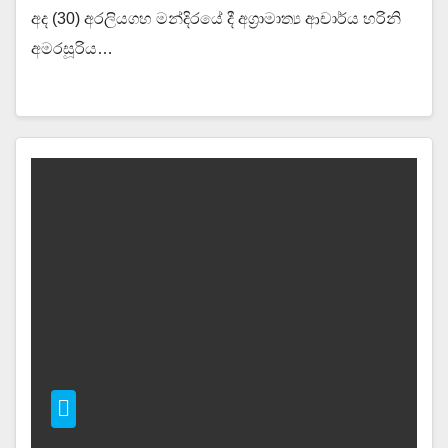
අද (30) අරලියගහ මන්දිරයේ දී අග්‍රාමාත්‍ය ආචාර්ය හරිනි
අමරසූරිය…