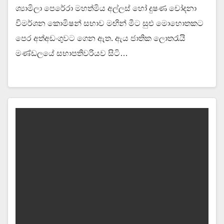
ශ්‍යාමිලා පෙරේරා මහත්මිය අල්ලස් හෝ දුෂණ චෝදනා
විමර්ශන කොමිෂන් සභාව මඟින් මීට සුළු මොහොතකට
පෙර අත්අඩංගුවට ගෙන ඇත. ඇය ජාතික ලොතරැයි
මණ්ඩලයේ සභාපතිවරියව සිටි…