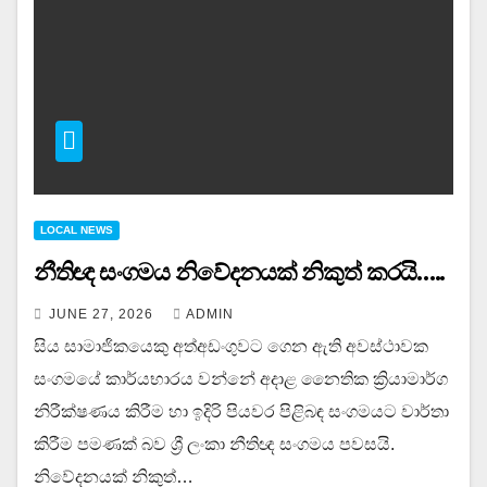
LOCAL NEWS
නීතිඥ සංගමය නිවේදනයක් නිකුත් කරයි…..
JUNE 27, 2026
ADMIN
සිය සාමාජිකයෙකු අත්අඩංගුවට ගෙන ඇති අවස්ථාවක
සංගමයේ කාර්යභාරය වන්නේ අදාළ නෛතික ක්‍රියාමාර්ග
නිරීක්ෂණය කිරීම හා ඉදිරි පියවර පිළිබඳ සංගමයට වාර්තා
කිරීම පමණක් බව ශ්‍රී ලංකා නීතිඥ සංගමය පවසයි.
නිවේදනයක් නිකුත්…