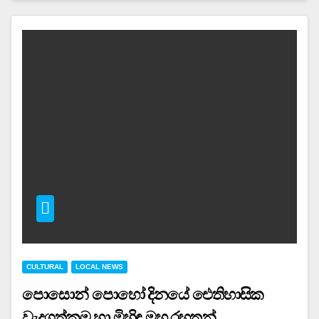
CULTURAL
LOCAL NEWS
පොසොන් පොහෝ දිනයේ ඓතිහාසික
වැදගත්කම හා මිහිඳු මහ රහතන්