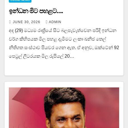
ඉන්ධන මිට පහළට….
JUNE 30, 2026
ADMIN
අද (29) මධ්‍යම රාත්‍රියේ සිට බලපැවැත්වෙන පරිදි ඉන්ධන
වර්ග කිහිපයක මිල පහළ දැමීමට ලංකා ඛනිජ තෙල්
නීතිගත සංස්ථාව පියවර ගෙන ඇත. ඒ අනුව, ඔක්ටේන් 92
පෙට්‍රල් ලීටරයක මිල රුපියල් 20…