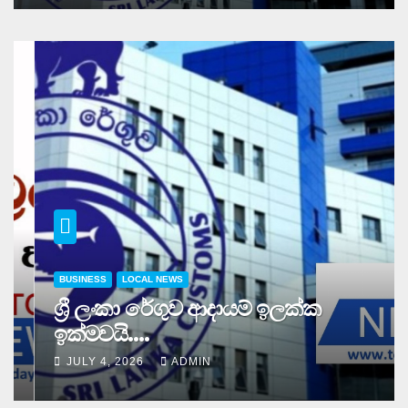
BUSINESS
LOCAL NEWS
ශ්‍රී ලංකා රේගුව ආදායම් ඉලක්ක
ඉක්මවයි….
JULY 4, 2026
ADMIN