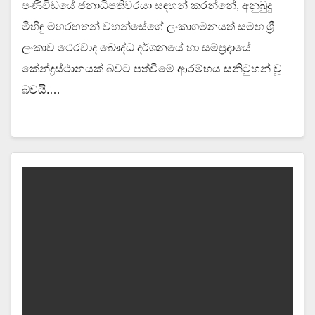
පණිවිඩයේ ජනාධිපතිවරයා සඳහන් කරන්නේ, අනුබුදු
මිහිඳු මහරහතන් වහන්සේගේ ලංකාගමනයත් සමඟ ශ්‍රී
ලංකාව ථෙරවාද බෞද්ධ දර්ශනයේ හා සම්ප්‍රදායේ
කේන්ද්‍රස්ථානයක් බවට පත්වීමේ ආරම්භය සනිටුහන් වූ
බවයි.…