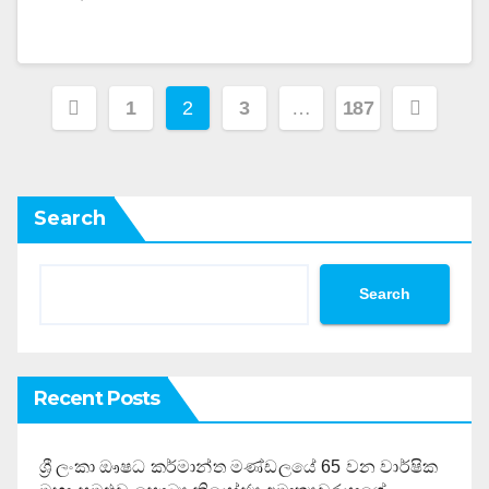
Posts
1
2
3
…
187
pagination
Search
Search
Recent Posts
ශ්‍රී ලංකා ඖෂධ කර්මාන්ත මණ්ඩලයේ 65 වන වාර්ෂික