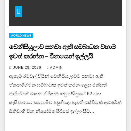
WORLD NEWS
වෙනිසියුලාව පනවා ඇති සම්බාධක වහාම
ඉවත් කරන්න – චීනයෙන් ඉල්ලයි
JUNE 29, 2026
ADMIN
ඇතැම් රටවල් විසින් වෙනිසියුලාවට පනවා ඇති
ඒකපාර්ශ්වික සම්බාධක ඉවත් කරන ලෙස එක්සත්
ජාතීන්ගේ මානව හිමිකම් කවුන්සිලයේ 62 වන
සැසිවාරයට සමගාමීව පසුගියදා පැවති රැස්වීමක් අමතමින්
ජිනීවාහි චීන නියෝජිත පිරිසේ ඉල්ලා සිට…