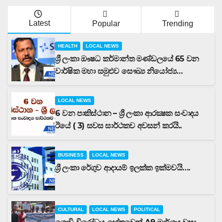
Latest
Popular
Trending
HEALTH
LOCAL NEWS
ශ්‍රී ලංකා ඖෂධ කර්මාන්ත මණ්ඩලයේ 65 වන
වාර්ෂික මහා සමුළුව සෞඛ්‍ය නියෝජ්‍ය
අමාත්‍යවරයාගේ ප්‍රධානත්වයෙන්……
LOCAL NEWS
6 වන පාකිස්ථාන – ශ්‍රී ලංකා ආරක්‍ෂක සංවාදය
ඊයේ ( 3) සවස සාර්ථකව අවසන් කරයි..
BUSINESS
LOCAL NEWS
ශ්‍රී ලංකා රේගුව ආදායම් ඉලක්ක ඉක්මවයි….
CULTURAL
LOCAL NEWS
POLITICAL