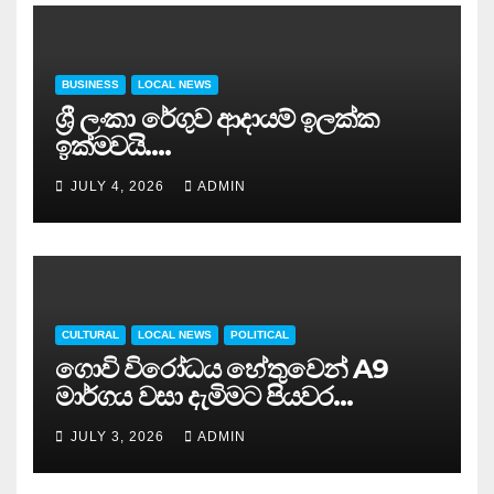
BUSINESS
LOCAL NEWS
ශ්‍රී ලංකා රේගුව ආදායම් ඉලක්ක
ඉක්මවයි….
JULY 4, 2026
ADMIN
CULTURAL
LOCAL NEWS
POLITICAL
ගොවි විරෝධය හේතුවෙන් A9
මාර්ගය වසා දැමිමට පියවර…
JULY 3, 2026
ADMIN