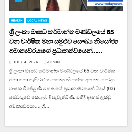
HEALTH
LOCAL NEWS
ශ්‍රී ලංකා ඖෂධ කර්මාන්ත මණ්ඩලයේ 65
වන වාර්ෂික මහා සමුළුව සෞඛ්‍ය නියෝජ්‍ය
අමාත්‍යවරයාගේ ප්‍රධානත්වයෙන්……
JULY 4, 2026
ADMIN
ශ්‍රී ලංකා ඖෂධ කර්මාන්ත මණ්ඩලයේ 65 වන වාර්ෂික
මහා සභා සැසිවාරය සෞඛ්‍ය නියෝජ්‍ය අමාත්‍ය වෛද්‍ය
හංසක විජේමුණි මහතාගේ ප්‍රධානත්වයෙන් ඊයේ (03)
පස්වරුවේ කොළඹ දී පැවැත්විණි. එහිදී අදහස් දැක්වූ
අමාත්‍යවරයා…. ශ්‍රී…