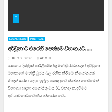
LOCAL NEWS
POLITICAL
අර්චුනාට එරෙහි පෙත්සම විභාගයට…..
JULY 2, 2026
ADMIN
යාපනය දිස්ත්‍රික් පාර්ලිමේන්තු මන්ත්‍රී රාමනාදන් අර්චුනා
මහතාගේ මන්ත්‍රී ධුරය බල රහිත කිරීමේ නියෝගයක්
නිකුත් කරන ලෙස ඉල්ලා ගොනුකර තිබෙන පෙත්සමක්
විභාගය සඳහා අගෝස්තු මස 31 වනදා කැඳවීමට
අභියාචනාධිකරණය නියෝග කර…