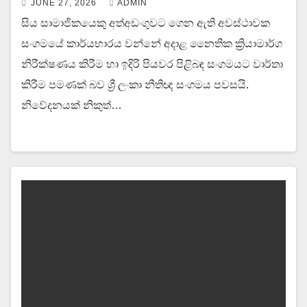
JUNE 27, 2026
ADMIN
සිය සාමාජිකයෙකු අත්අඩංගුවට ගෙන ඇති අවස්ථාවක
සංගමයේ කාර්යභාරය වන්නේ අදාළ නෛතික ක්‍රියාමාර්ග
නිරීක්ෂණය කිරීම හා ඉදිරි පියවර පිළිබඳ සංගමයට වාර්තා
කිරීම පමණක් බව ශ්‍රී ලංකා නීතිඥ සංගමය පවසයි.
නිවේදනයක් නිකුත්…