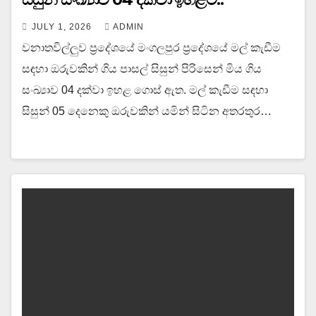
JULY 1, 2026
ADMIN
වනාතවිල්ලුව ප්‍රදේශයේ මංගලපුර ප්‍රදේශයේ මල් කැඩීම
සඳහා ඔරුවකින් ගිය පාසල් සිසුන් පිරිසෙන් මිය ගිය
සංඛ්‍යාව 04 දක්වා ඉහළ ගොස් ඇත. මල් කැඩීම සඳහා
සිසුන් 05 දෙනෙකු ඔරුවකින් යමින් සිටින අතරතුර…