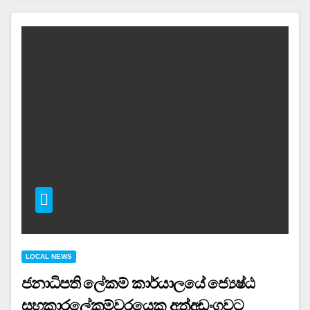
LOCAL NEWS
ජනාධිපති ලේකම් කාර්යාලයේ ජ්‍යෙෂ්ඨ
සහකාරලේකම්වරයෙකු අත්අඩංගුවට