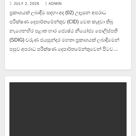
JULY 2, 2026
ADMIN
ප්‍රකාශයක් ලබාදීම සඳහා අද (02) උදෑසන අපරාධ
පරීක්ෂණ දෙපාර්තමේන්තුව (CID) වෙත කැඳවා තිබූ
නැගෙනහිර පළාත භාර ජ්‍යෙෂ්ඨ නියෝජ්‍ය පොලිස්පති
(SDIG) වරුණ ජයසුන්දර මහතා ප්‍රකාශයක් ලබාදීමෙන්
පසුව අපරාධ පරීක්ෂණ දෙපාර්තමේන්තුවෙන් පිටව…