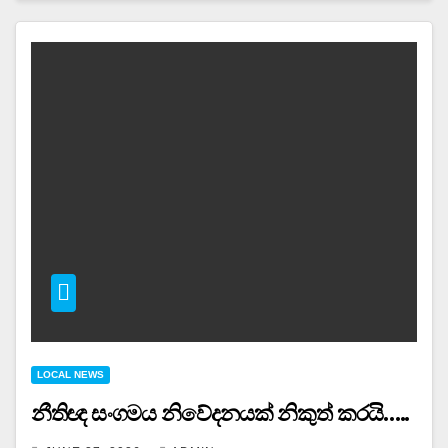
LOCAL NEWS
නීතිඥ සංගමය නිවේදනයක් නිකුත් කරයි…..