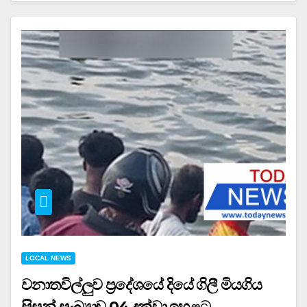
LOCAL NEWS
වනාතවිල්ලුව ප්‍රදේශයේ දියේ ගිලී මියගිය
සිසුන් සංඛ්‍යාව 04 දක්වා ඉහළට..