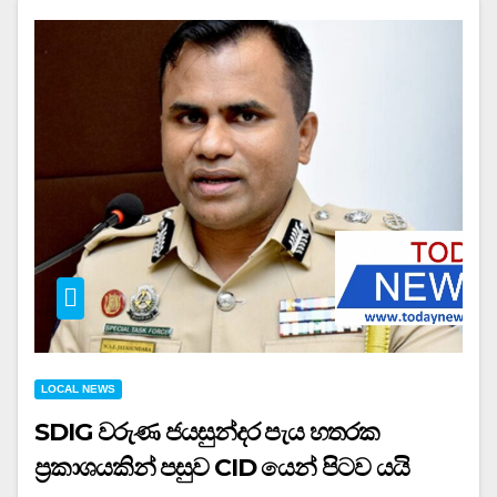
LOCAL NEWS
SDIG වරුණ ජයසුන්දර පැය හතරක
ප්‍රකාශයකින් පසුව CID යෙන් පිටව යයි