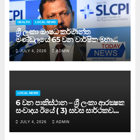
HEALTH
LOCAL NEWS
ශ්‍රී ලංකා ඖෂධ කර්මාන්ත
මණ්ඩලයේ 65 වන වාර්ෂික මහා
සමුළුව සෞඛ්‍ය නියෝජ්‍ය
JULY 4, 2026
ADMIN
අමාත්‍යවරයාගේ ප්‍රධානත්වයෙන්……
LOCAL NEWS
6 වන පාකිස්ථාන – ශ්‍රී ලංකා ආරක්‍ෂක
සංවාදය ඊයේ ( 3) සවස සාර්ථකව
අවසන් කරයි..
JULY 4, 2026
ADMIN