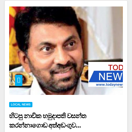
LOCAL NEWS
හිටපු නාවික හමුදාපති වසන්ත
කරන්නාගොඩ අත්අඩංගුව…