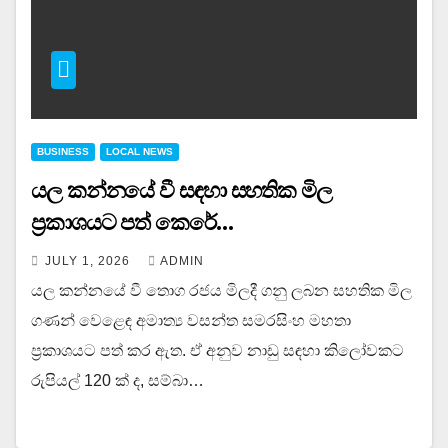
BUSINESS
LOCAL NEWS
යල කන්නයේ වී සඳහා සහතික මිල
ප්‍රකාශයට පත් කෙරේ…
JULY 1, 2026
ADMIN
යල කන්නයේ වී තොග රජය මිලදී ගනු ලබන සහතික මිල
ගණන් වෙළෙඳ අමාත්‍ය වසන්ත සමරසිංහ මහතා
ප්‍රකාශයට පත් කර ඇත. ඒ අනුව නාඩු සඳහා කිලෝවකට
රුපියල් 120 ක් ද, සම්බා…