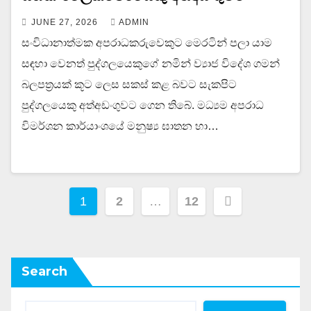
JUNE 27, 2026
ADMIN
සංවිධානාත්මක අපරාධකරුවෙකුට මෙරටින් පලා යාම
සඳහා වෙනත් පුද්ගලයෙකුගේ නමින් ව්‍යාජ විදේශ ගමන්
බලපත්‍රයක් කූට ලෙස සකස් කළ බවට සැකපිට
පුද්ගලයෙකු අත්අඩංගුවට ගෙන තිබේ. මධ්‍යම අපරාධ
විමර්ශන කාර්යාංශයේ මනුෂ්‍ය ඝාතන හා…
Posts
1
2
…
12
pagination
Search