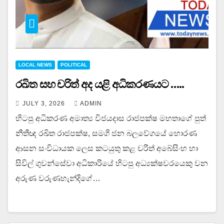
LOCAL NEWS
POLITICAL
රඛිත සහ චරිත් අද යළි අධිකරණයට …..
JULY 3, 2026
ADMIN
හිටපු අධිකරණ අමාත්‍ය විජයදාස රාජපක්ෂ මහතාගේ පුත්
නීතීඥ රඛිත රාජපක්ෂ, සමගි ජන බලවේගයේ හොරණ
ආසන සංවිධායක ලෙස කටයුතු කළ චරිත් අබේසිංහ හා
සිවිල් ගුවන්සේවා අධිකාරියේ හිටපු අධ්‍යක්ෂවරයෙකු වන
අරුණ වරුණහැන්දිගේ…