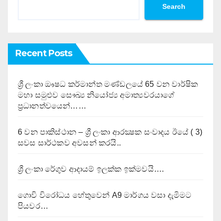
Search
Recent Posts
ශ්‍රී ලංකා ඖෂධ කර්මාන්ත මණ්ඩලයේ 65 වන වාර්ෂික
මහා සමුළුව සෞඛ්‍ය නියෝජ්‍ය අමාත්‍යවරයාගේ
ප්‍රධානත්වයෙන්……
6 වන පාකිස්ථාන – ශ්‍රී ලංකා ආරක්‍ෂක සංවාදය ඊයේ ( 3)
සවස සාර්ථකව අවසන් කරයි..
ශ්‍රී ලංකා රේගුව ආදායම් ඉලක්ක ඉක්මවයි….
ගොවි විරෝධය හේතුවෙන් A9 මාර්ගය වසා දැමිමට
පියවර…