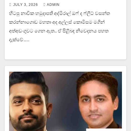
JULY 3, 2026
ADMIN
හිටපු නාවික හමුදාපති අද්මිරාල් ඔෆ් ද ෆ්ලීට් වසන්ත
කරන්නාගොඩ මහතා අද අල්ලස් කොමිසම මගින්
අත්අඩංගුවට ගෙන ඇත.. ඒ පිළිබඳ නිවෙදනය පහත
දැක්වේ….