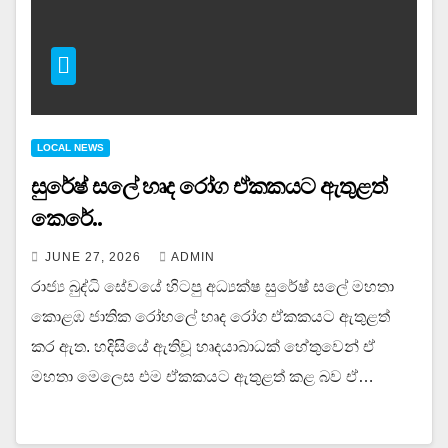
LOCAL NEWS
සුරේෂ් සලේ හෘද රෝග ඒකකයට ඇතුළත්
කෙරේ..
JUNE 27, 2026
ADMIN
රාජ්‍ය බුද්ධි සේවයේ හිටපු අධ්‍යක්ෂ සුරේෂ් සලේ මහතා
කොළඹ ජාතික රෝහලේ හෘද රෝග ඒකකයට ඇතුළත්
කර ඇත. හදිසියේ ඇතිවූ හෘදයාබාධක් හේතුවෙන් ඒ
මහතා මෙලෙස එම ඒකකයට ඇතුළත් කළ බව ඒ…