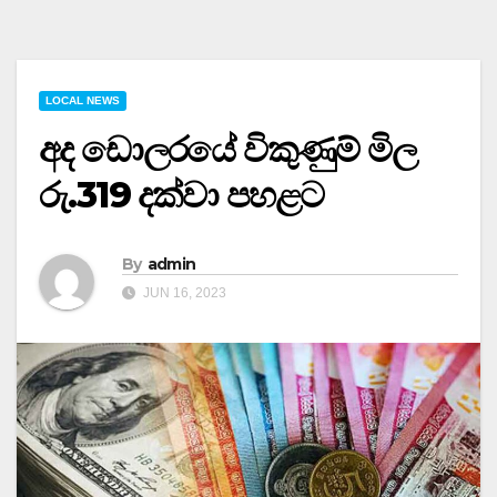
LOCAL NEWS
අද ඩොලරයේ විකුණුම් මිල
රු.319 දක්වා පහළට
By
admin
JUN 16, 2023