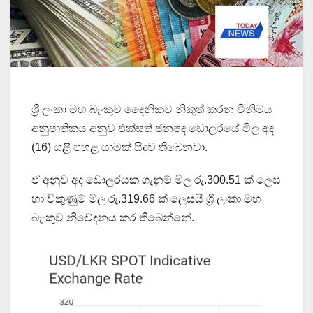
ශ්‍රී ලංකා මහ බැංකුව දෛනිකව නිකුත් කරන විනිමය
අනුපාතිකය අනුව එක්සත් ජනපද ඩොලරයේ මිල අද
(16) යළි පහළ යාමක් සිදුව තිබෙනවා.
ඒ අනුව අද ඩොලරයක ගැනුම් මිල රු.300.51 ක් ලෙස
හා විකුණුම් මිල රු.319.66 ක් ලෙසයි ශ්‍රී ලංකා මහ
බැංකුව නිවේදනය කර තිබෙන්නේ.