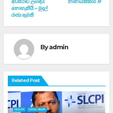
අවස්ථාව ලබාදිය
නානායක්කාර
නොහැකියි – මුදල්
රාජ්‍ය ඇමති
By
admin
Related Post
HEALTH
LOCAL NEWS