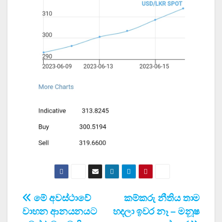
Post
මේ අවස්ථාවේ
කම්කරු නීතිය තාම
වාහන ආනයනයට
හදලා ඉවර නෑ – මනූෂ
navigation