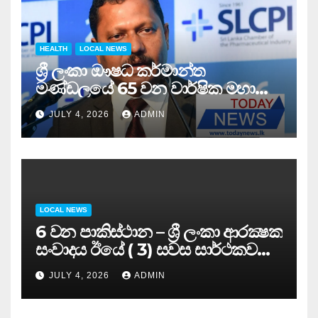
HEALTH
LOCAL NEWS
ශ්‍රී ලංකා ඖෂධ කර්මාන්ත
මණ්ඩලයේ 65 වන වාර්ෂික මහා
සමුළුව සෞඛ්‍ය නියෝජ්‍ය
JULY 4, 2026
ADMIN
අමාත්‍යවරයාගේ ප්‍රධානත්වයෙන්……
LOCAL NEWS
6 වන පාකිස්ථාන – ශ්‍රී ලංකා ආරක්‍ෂක
සංවාදය ඊයේ ( 3) සවස සාර්ථකව
අවසන් කරයි..
JULY 4, 2026
ADMIN