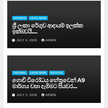
BUSINESS
LOCAL NEWS
ශ්‍රී ලංකා රේගුව ආදායම් ඉලක්ක
ඉක්මවයි….
JULY 4, 2026
ADMIN
CULTURAL
LOCAL NEWS
POLITICAL
ගොවි විරෝධය හේතුවෙන් A9
මාර්ගය වසා දැමිමට පියවර…
JULY 3, 2026
ADMIN