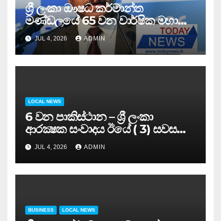
ශ්‍රී ලංකා ඖෂධ කර්මාන්ත
මණ්ඩලයේ 65 වන වාර්ෂික මහා
සමුළුව සෞඛ්‍ය නියෝජ්‍ය
JUL 4, 2026
ADMIN
අමාත්‍යවරයාගේ ප්‍රධානත්වයෙන්……
LOCAL NEWS
6 වන පාකිස්ථාන – ශ්‍රී ලංකා
ආරක්‍ෂක සංවාදය ඊයේ ( 3) සවස
සාර්ථකව අවසන් කරයි..
JUL 4, 2026
ADMIN
BUSINESS
LOCAL NEWS