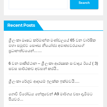
Search
Recent Posts
ශ්‍රී ලංකා ඖෂධ කර්මාන්ත මණ්ඩලයේ 65 වන වාර්ෂික
මහා සමුළුව සෞඛ්‍ය නියෝජ්‍ය අමාත්‍යවරයාගේ
ප්‍රධානත්වයෙන්……
6 වන පාකිස්ථාන – ශ්‍රී ලංකා ආරක්‍ෂක සංවාදය ඊයේ ( 3)
සවස සාර්ථකව අවසන් කරයි..
ශ්‍රී ලංකා රේගුව ආදායම් ඉලක්ක ඉක්මවයි….
ගොවි විරෝධය හේතුවෙන් A9 මාර්ගය වසා දැමිමට
පියවර…