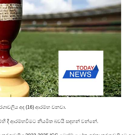
 තරගාවලි​ය අද (16) ආරම්භ වනවා.
්හි දී ආරම්භවීමට නියමිත බවයි සඳහන් වන්නේ.