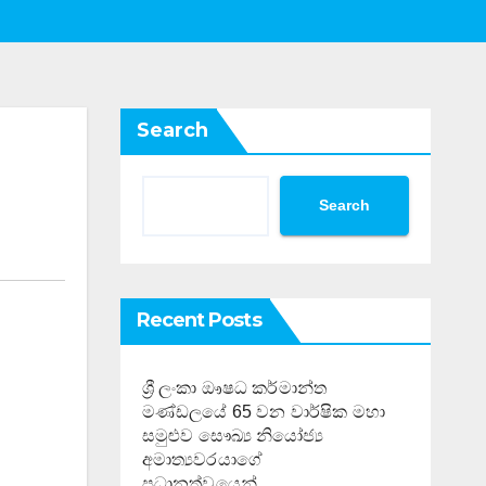
Search
Search
Recent Posts
ශ්‍රී ලංකා ඖෂධ කර්මාන්ත
මණ්ඩලයේ 65 වන වාර්ෂික මහා
සමුළුව සෞඛ්‍ය නියෝජ්‍ය
අමාත්‍යවරයාගේ
ප්‍රධානත්වයෙන්……