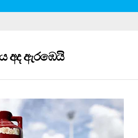
ලි​ය අද ඇරඹෙයි