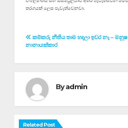
එංගලන්තය සහ ඕස්ට්‍රේලියාව අතර පැවැත්වෙන මෙ
තරගයක් ලෙස පැවැත්වෙනවා.
Post
කම්කරු නීතිය තාම හදලා ඉවර නෑ – මනූෂ
නානායක්කාර
navigation
By
admin
Related Post