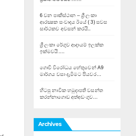
6 වන පාකිස්ථාන – ශ්‍රී ලංකා
ආරක්‍ෂක සංවාදය ඊයේ ( 3) සවස
සාර්ථකව අවසන් කරයි..
ශ්‍රී ලංකා රේගුව ආදායම් ඉලක්ක
ඉක්මවයි….
ගොවි විරෝධය හේතුවෙන් A9
මාර්ගය වසා දැමිමට පියවර…
හිටපු නාවික හමුදාපති වසන්ත
කරන්නාගොඩ අත්අඩංගුව…
Archives