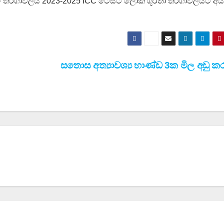
ම තරගාවලිය 2023-2025 ICC ටෙස්ට් ලෝක ශූරතා තරගාවලියට අය
සතොස අත්‍යාවශ්‍ය භාණ්ඩ 3ක මිල අඩු ක