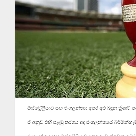
ඕස්ට්‍රේලියාව සහ එංගලන්තය අත​ර අළු බඳුන ක්‍රිකට්
ඒ අනුව එහි පළමු තරගය අද එංගලන්තයේ බර්මින්හැම