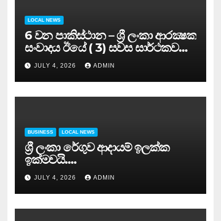
LOCAL NEWS
6 වන පාකිස්ථාන – ශ්‍රී ලංකා ආරක්‍ෂක
සංවාදය ඊයේ ( 3) සවස සාර්ථකව
අවසන් කරයි..
JULY 4, 2026
ADMIN
BUSINESS
LOCAL NEWS
ශ්‍රී ලංකා රේගුව ආදායම් ඉලක්ක
ඉක්මවයි….
JULY 4, 2026
ADMIN