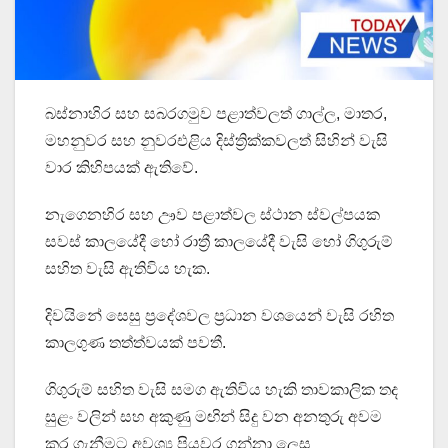
බස්නාහිර සහ සබරගමුව පළාත්වලත් ගාල්ල, මාතර,
මහනුවර සහ නුවරඑළිය දිස්ත්‍රික්කවලත් සිහින් වැසි
වාර කිහිපයක් ඇතිවේ.
නැගෙනහිර සහ ඌව පළාත්වල ස්ථාන ස්වල්පයක
සවස් කාලයේදී හෝ රාත්‍රී කාලයේදී වැසි හෝ ගිගුරුම්
සහිත වැසි ඇතිවිය හැක.
දිවයිනේ සෙසු ප්‍රදේශවල ප්‍රධාන වශයෙන් වැසි රහිත
කාලගුණ තත්ත්වයක් පවතී.
ගිගුරුම් සහිත වැසි සමග ඇතිවිය හැකි තාවකාලික තද
සුළං වලින් සහ අකුණු මඟින් සිදු වන අනතුරු අවම
කර ගැනීමට අවශ්‍ය පියවර ගන්නා ලෙස