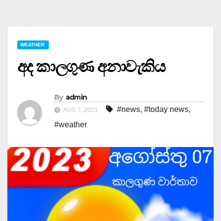
WEATHER
අද කාලගුණ අනාවැකිය
By
admin
#news
,
#today news
,
AUG 7, 2023
#weather