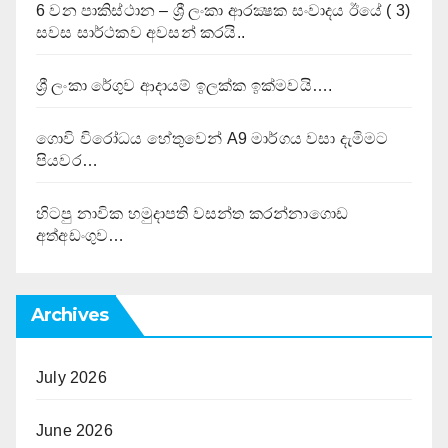
6 වන පාකිස්ථාන – ශ්‍රී ලංකා ආරක්‍ෂක සංවාදය ඊයේ ( 3)
සවස සාර්ථකව අවසන් කරයි..
ශ්‍රී ලංකා රේගුව ආදායම් ඉලක්ක ඉක්මවයි….
ගොවි විරෝධය හේතුවෙන් A9 මාර්ගය වසා දැමිමට
පියවර…
හිටපු නාවික හමුදාපති වසන්ත කරන්නාගොඩ
අත්අඩංගුව…
Archives
July 2026
June 2026