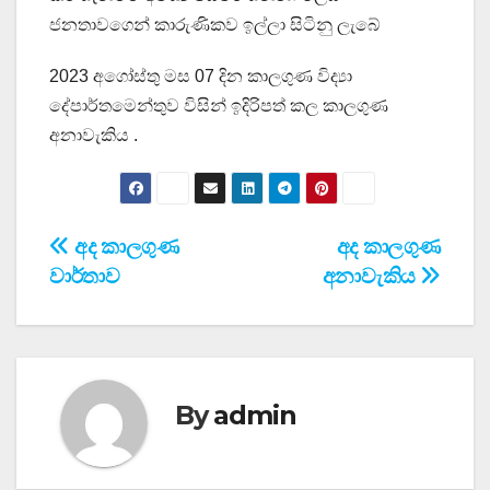
ජනතාවගෙන් කාරුණිකව ඉල්ලා සිටිනු ලැබේ
2023 අගෝස්තු මස 07 දින කාලගුණ විද්‍යා
දේපාර්තමෙන්තුව විසින් ඉදිරිපත් කල කාලගුණ
අනාවැකිය .
Post
අද කාලගුණ
අද කාලගුණ
වාර්තාව
අනාවැකිය
navigation
By
admin