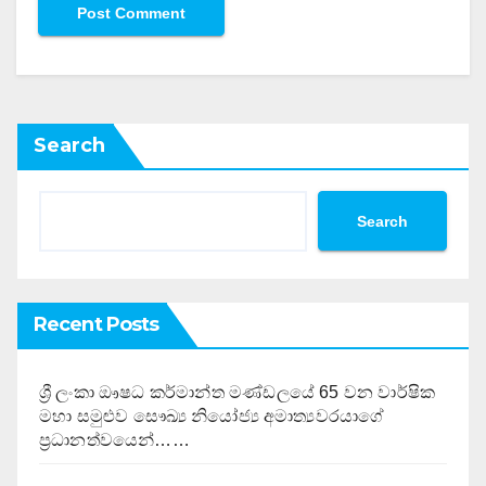
Search
Search
Recent Posts
ශ්‍රී ලංකා ඖෂධ කර්මාන්ත මණ්ඩලයේ 65 වන වාර්ෂික
මහා සමුළුව සෞඛ්‍ය නියෝජ්‍ය අමාත්‍යවරයාගේ
ප්‍රධානත්වයෙන්……