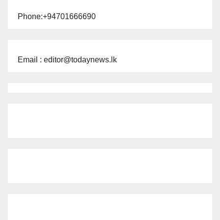
Phone:+94701666690
Email : editor@todaynews.lk