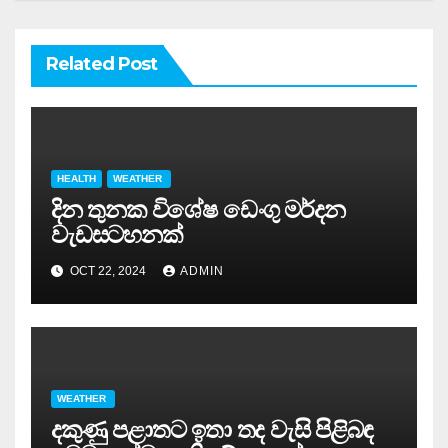
Related Post
HEALTH
WEATHER
දින තුනක විශේෂ ඩෙංගු මර්දන
වැඩසටහනක්
OCT 22, 2024
ADMIN
WEATHER
දකුණු පළාතට ඉතා තද වැසි පිළිබඳ