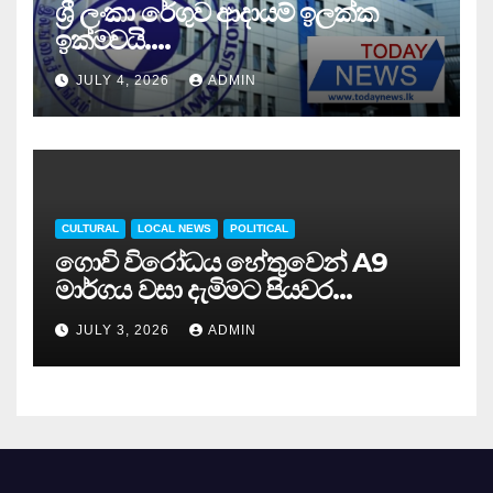
ශ්‍රී ලංකා රේගුව ආදායම් ඉලක්ක
ඉක්මවයි….
JULY 4, 2026
ADMIN
CULTURAL
LOCAL NEWS
POLITICAL
ගොවි විරෝධය හේතුවෙන් A9
මාර්ගය වසා දැමිමට පියවර…
JULY 3, 2026
ADMIN