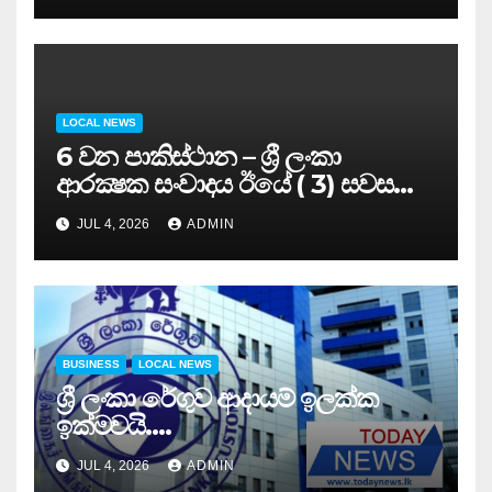
LOCAL NEWS
6 වන පාකිස්ථාන – ශ්‍රී ලංකා
ආරක්‍ෂක සංවාදය ඊයේ ( 3) සවස
සාර්ථකව අවසන් කරයි..
JUL 4, 2026
ADMIN
BUSINESS
LOCAL NEWS
ශ්‍රී ලංකා රේගුව ආදායම් ඉලක්ක
ඉක්මවයි….
JUL 4, 2026
ADMIN