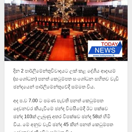
දින 2 පාර්ලිමේන්තුවිවාදයට ලක් කළ දේශීය ආදායම්
(සංශෝධන) පනත් කෙටුම්පත සංශෝධන සහිතව වැඩි
ඡන්දයෙන් පාර්ලිමේන්තුවේදී සම්මත විය.
අද ප.ව 7.00 ට පමණ පැවති පනත් කෙටුම්පත
දෙවනවර කියැවීමේ ඡන්ද විමසීමේදී ඊට පක්ෂව
ඡන්ද 103ක් ලැබුණු අතර විපක්ෂව ඡන්ද 58ක් හිමි
විය. මේ අනුව වැඩි ඡන්ද 45 කින් පනත් කෙටුම්පත