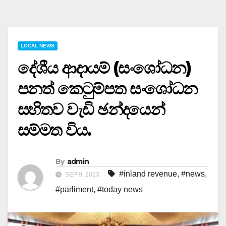
LOCAL NEWS
දේශීය ආදායම් (සංශෝධන)
පනත් කෙටුම්පත සංශෝධන
සහිතව වැඩි ඡන්දයෙන්
සම්මත විය.
By
admin
#inland revenue
,
#news
,
SEP 9, 2023
#parliment
,
#today news