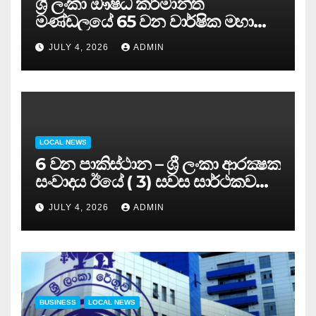
ශ්‍රී ලංකා ඖෂධ කර්මාන්ත
මණ්ඩලයේ 65 වන වාර්ෂික මහා
සමුළුව සෞඛ්‍ය නියෝජ්‍ය
JULY 4, 2026
ADMIN
අමාත්‍යවරයාගේ ප්‍රධානත්වයෙන්……
LOCAL NEWS
6 වන පාකිස්ථාන – ශ්‍රී ලංකා ආරක්‍ෂක
සංවාදය ඊයේ ( 3) සවස සාර්ථකව
අවසන් කරයි..
JULY 4, 2026
ADMIN
BUSINESS
LOCAL NEWS