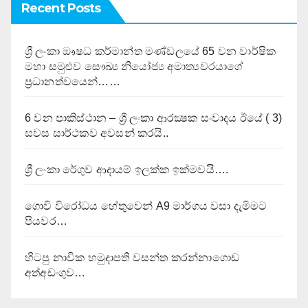
Recent Posts
ශ්‍රී ලංකා ඖෂධ කර්මාන්ත මණ්ඩලයේ 65 වන වාර්ෂික
මහා සමුළුව සෞඛ්‍ය නියෝජ්‍ය අමාත්‍යවරයාගේ
ප්‍රධානත්වයෙන්……
6 වන පාකිස්ථාන – ශ්‍රී ලංකා ආරක්‍ෂක සංවාදය ඊයේ ( 3)
සවස සාර්ථකව අවසන් කරයි..
ශ්‍රී ලංකා රේගුව ආදායම් ඉලක්ක ඉක්මවයි….
ගොවි විරෝධය හේතුවෙන් A9 මාර්ගය වසා දැමිමට
පියවර…
හිටපු නාවික හමුදාපති වසන්ත කරන්නාගොඩ
අත්අඩංගුව…