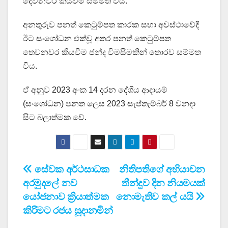
දෙවනවර කියවීම සම්මත විය.
අනතුරුව පනත් කෙටුම්පත කාරක සභා අවස්ථාවේදී
ඊට සංශෝධන එක්වූ අතර පනත් කෙටුම්පත
තෙවනවර කියවීම ජන්ද විමසීමකින් තොරව සම්මත
විය.
ඒ අනුව 2023 අංක 14 දරන දේශීය ආදායම්
(සංශෝධන) පනත ලෙස 2023 සැප්තැම්බර් 8 වනදා
සිට බලාත්මක වේ.
Post
සේවක අර්ථසාධක
නිතිපතිගේ අභියාචන
අරමුදලේ නව
තීන්දුව දින නියමයක්
navigation
යෝජනාව ක්‍රියාත්මක
නොමැතිව කල් යයි
කිරිමට රජය සූදානමින්