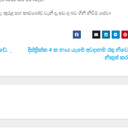
රුඳු සහ කාඩ්බෝඩ් වැනි දෑ අඩංගු බව ගිනි නිවිම් සේවා
වේ. _
දිස්ත්‍රික්ක 4 ක නාය යැමේ අවදානම් රතු නි
නිකුත් කර