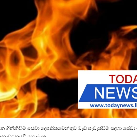
 ගිනිනිවීම් සේවා දෙපාර්තමේන්තුව මැඩ පැවැත්වීම සඳහා සේවා
ක් අනාවරනයවී නොමැත.