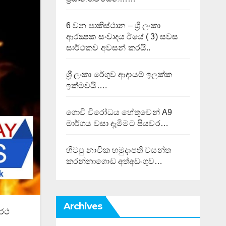
6 වන පාකිස්ථාන – ශ්‍රී ලංකා
ආරක්‍ෂක සංවාදය ඊයේ ( 3) සවස
සාර්ථකව අවසන් කරයි..
ශ්‍රී ලංකා රේගුව ආදායම් ඉලක්ක
ඉක්මවයි….
ගොවි විරෝධය හේතුවෙන් A9
මාර්ගය වසා දැමිමට පියවර…
හිටපු නාවික හමුදාපති වසන්ත
කරන්නාගොඩ අත්අඩංගුව…
Archives
 රථ