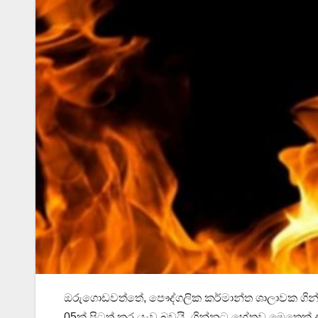
ඔරුගොඩවත්තේ, පෞද්ගලික කර්මාන්ත ශාලාවක ගින්න
05ක් පිටත් කර යැවූ බවයි. ගින්නට හේතුව මෙතෙ