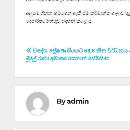
අලුයම ගින්න හටගෙන ඇකි එම කර්මාන්ත ශාලාව තුළ කු
දෙපාර්තමේන්තුව සඳහන් කළේ ය
Post
විදේශ ප්‍රේෂණ සියයට 68.8 කින වර්ධනය 
මුදල් රාජ්‍ය අමාත්‍ය ශෙහාන් සේමසිංහ
navigation
By
admin