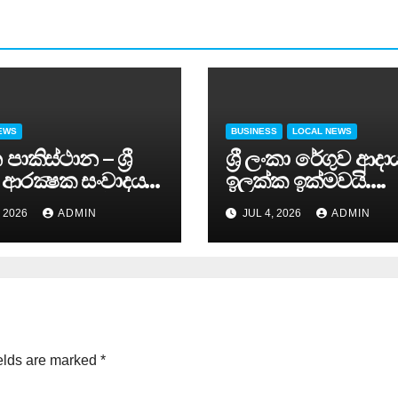
EWS
BUSINESS
LOCAL NEWS
පාකිස්ථාන – ශ්‍රී
ශ්‍රී ලංකා රේගුව ආදා
 ආරක්‍ෂක සංවාදය
ඉලක්ක ඉක්මවයි….
( 3) සවස සාර්ථකව
, 2026
ADMIN
JUL 4, 2026
ADMIN
් කරයි..
elds are marked
*