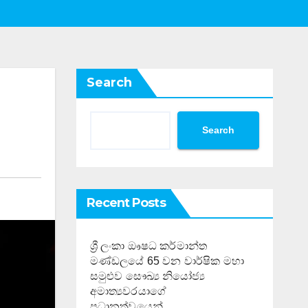
Search
Search
Recent Posts
ශ්‍රී ලංකා ඖෂධ කර්මාන්ත
මණ්ඩලයේ 65 වන වාර්ෂික මහා
සමුළුව සෞඛ්‍ය නියෝජ්‍ය
අමාත්‍යවරයාගේ
ප්‍රධානත්වයෙන්……