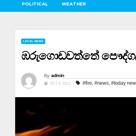
POLITICAL
WEATHER
LOCAL NEWS
ඹරුගොඩවත්තේ පෞද්ග
By
admin
#fire
,
#news
,
#today new
OCT 8, 2023