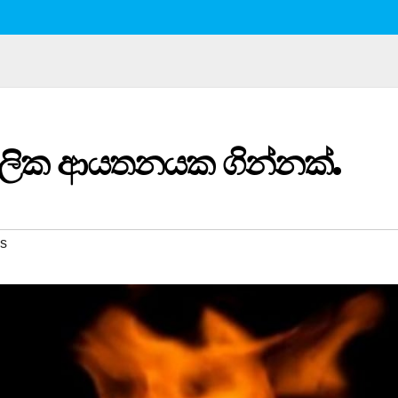
ලික ආයතනයක ගින්නක්.
s