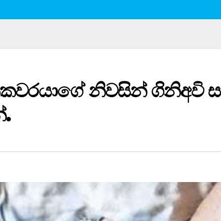
යකවරයාගේ නිවසින් ගිනිඅවි 
ේ.