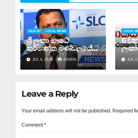
HEALTH
LOCAL NEWS
LOCAL N
ශ්‍රී ලංකා ඖෂධ
6 වන 
කර්මාන්ත මණ්ඩලයේ
ලංකා
65 වන වාර්ෂික මහා
ඊයේ 
JUL 4, 2026
ADMIN
JUL 4
සමුළුව සෞඛ්‍ය නියෝජ්‍ය
අවසන
අමාත්‍යවරයාගේ
ප්‍රධානත්වයෙන්……
Leave a Reply
Your email address will not be published.
Required fi
Comment
*