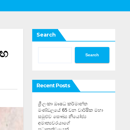
Search
සහ
Search
Recent Posts
ශ්‍රී ලංකා ඖෂධ කර්මාන්ත
මණ්ඩලයේ 65 වන වාර්ෂික මහා
සමුළුව සෞඛ්‍ය නියෝජ්‍ය
අමාත්‍යවරයාගේ
ප්‍රධානත්වයෙන්……