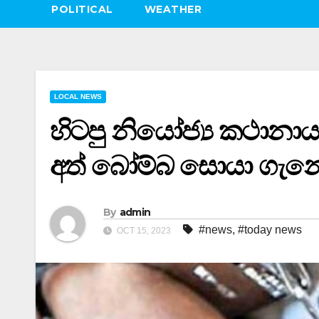
POLITICAL
WEATHER
LOCAL NEWS
හිටපු නියෝජ්‍ය කථානා
අත් බෝම්බ සොයා ගැන
By
admin
#news
,
#today news
OCT 15, 2023