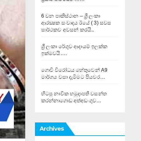
6 වන පාකිස්ථාන – ශ්‍රී ලංකා
ආරක්‍ෂක සංවාදය ඊයේ ( 3) සවස
සාර්ථකව අවසන් කරයි..
ශ්‍රී ලංකා රේගුව ආදායම් ඉලක්ක
ඉක්මවයි….
ගොවි විරෝධය හේතුවෙන් A9
මාර්ගය වසා දැමිමට පියවර…
හිටපු නාවික හමුදාපති වසන්ත
කරන්නාගොඩ අත්අඩංගුව…
Archives