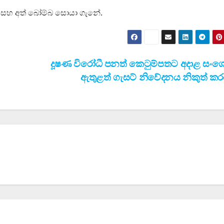
ි සහ අත් බෝම්බ සොයා ගැනේ.
දූෂණ විරෝධී පනත් කෙටුම්පතට අදාළ සං
ඇතුළත් ගැසට් නිවේදනය නිකුත් කර