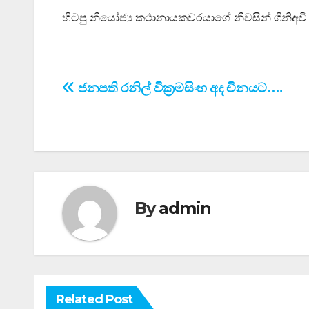
හිටපු නියෝජ්‍ය කථානායකවරයාගේ නිවසින් ගිනිඅව
Post
ජනපති රනිල් වික්‍රමසිංහ අද චීනයට….
navigation
By
admin
Related Post