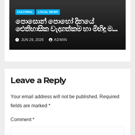
CULTURAL
LOCAL NEWS
පොසොන් පොහෝ දිනයේ
ඓතිහාසික වැදගත්කම හා මිහිඳු මහ
රහතන් වහන්සේගේ ඓතිහාසික
JUN 29, 2026
ADMIN
වැඩමවීම….
Leave a Reply
Your email address will not be published.
Required
fields are marked
*
Comment
*