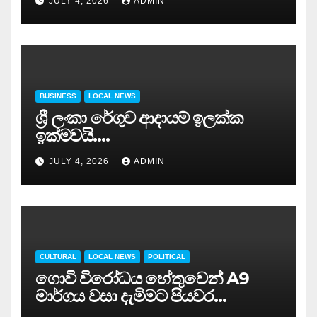
JULY 4, 2026
ADMIN
BUSINESS
LOCAL NEWS
ශ්‍රී ලංකා රේගුව ආදායම් ඉලක්ක
ඉක්මවයි….
JULY 4, 2026
ADMIN
CULTURAL
LOCAL NEWS
POLITICAL
ගොවි විරෝධය හේතුවෙන් A9
මාර්ගය වසා දැමිමට පියවර…