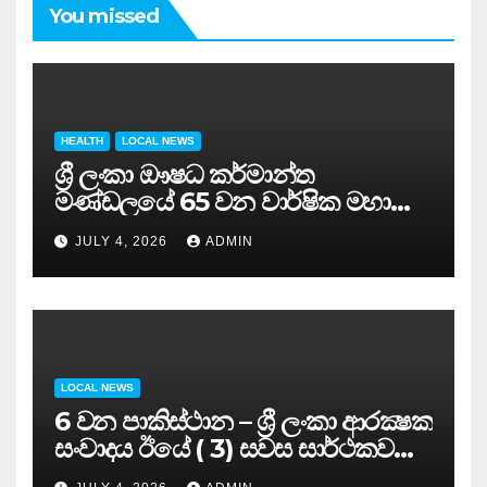
You missed
HEALTH
LOCAL NEWS
ශ්‍රී ලංකා ඖෂධ කර්මාන්ත
මණ්ඩලයේ 65 වන වාර්ෂික මහා
සමුළුව සෞඛ්‍ය නියෝජ්‍ය
JULY 4, 2026
ADMIN
අමාත්‍යවරයාගේ ප්‍රධානත්වයෙන්……
LOCAL NEWS
6 වන පාකිස්ථාන – ශ්‍රී ලංකා ආරක්‍ෂක
සංවාදය ඊයේ ( 3) සවස සාර්ථකව
අවසන් කරයි..