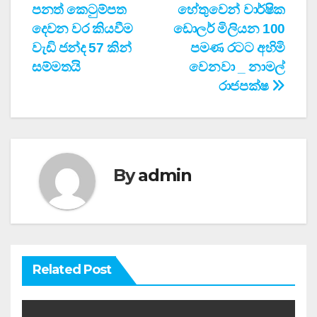
පනත් කෙටුම්පත
හේතුවෙන් වාර්ෂික
navigation
දෙවන වර කියවීම
ඩොලර් මිලියන 100
වැඩි ජන්ද 57 කින්
පමණ රටට අහිමි
සම්මතයි
වෙනවා _ නාමල්
රාජපක්ෂ
By
admin
Related Post