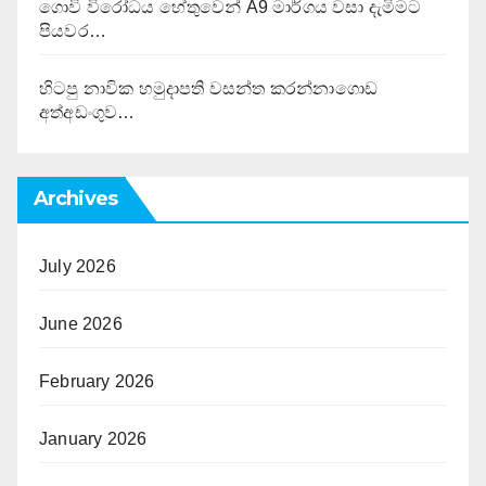
ගොවි විරෝධය හේතුවෙන් A9 මාර්ගය වසා දැමිමට
පියවර…
හිටපු නාවික හමුදාපති වසන්ත කරන්නාගොඩ
අත්අඩංගුව…
Archives
July 2026
June 2026
February 2026
January 2026