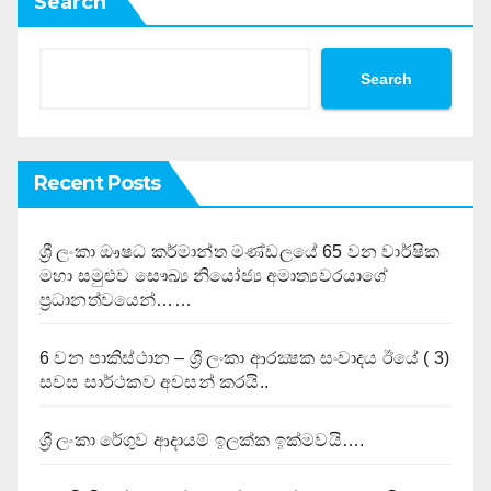
Search
Search
Recent Posts
ශ්‍රී ලංකා ඖෂධ කර්මාන්ත මණ්ඩලයේ 65 වන වාර්ෂික
මහා සමුළුව සෞඛ්‍ය නියෝජ්‍ය අමාත්‍යවරයාගේ
ප්‍රධානත්වයෙන්……
6 වන පාකිස්ථාන – ශ්‍රී ලංකා ආරක්‍ෂක සංවාදය ඊයේ ( 3)
සවස සාර්ථකව අවසන් කරයි..
ශ්‍රී ලංකා රේගුව ආදායම් ඉලක්ක ඉක්මවයි….