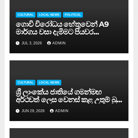
CULTURAL
LOCAL NEWS
POLITICAL
ගොවි විරෝධය හේතුවෙන් A9
මාර්ගය වසා දැමිමට පියවර…
JUL 3, 2026
ADMIN
CULTURAL
LOCAL NEWS
ශ්‍රී ලාංකේය ජාතියේ ගමන්මඟ
අර්ථවත් ලෙස වෙනස් කළ උතුම් බුදු
දහම මෙරටට ලැබුණේ අද වැනි
JUN 29, 2026
ADMIN
පොසොන් පුර පසළොස්වක
පොහෝ දිනක – ජනාධිපති අනුර
කුමාර දිසානායක .