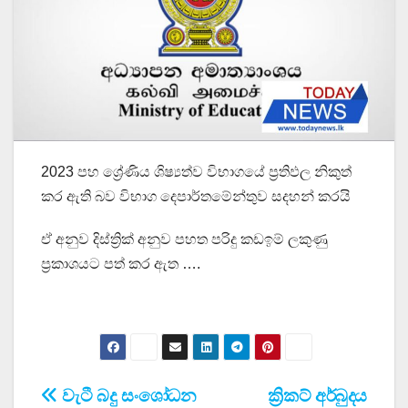
2023 පහ ශ්‍රේණිය ශිෂ්‍යත්ව විභාගයේ ප්‍රතිඵල නිකුත්
කර ඇති බව විභාග දෙපාර්තමේන්තුව සදහන් කරයි
ඒ අනුව දිස්ත්‍රික් අනුව පහත පරිදු කඩඉම් ලකුණු
ප්‍රකාශයට පත් කර ඇත ….
Post
වැටී බදු සංශෝධන
ක්‍රිකට් අර්බුදය