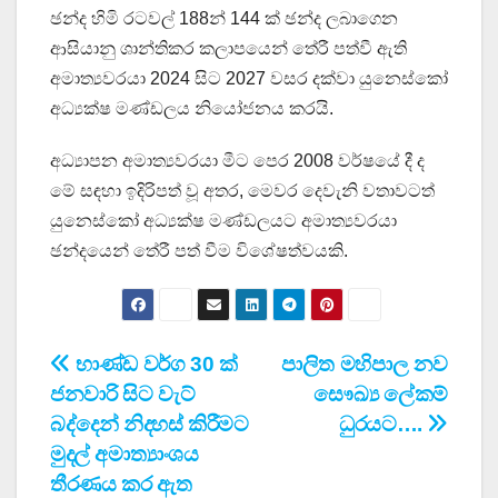
ඡන්ද හිමි රටවල් 188න් 144 ක් ඡන්ද ලබාගෙන
ආසියානු ශාන්තිකර කලාපයෙන් තේරී පත්වී ඇති
අමාත්‍යවරයා 2024 සිට 2027 වසර දක්වා යුනෙස්කෝ
අධ්‍යක්ෂ මණ්ඩලය නියෝජනය කරයි.
අධ්‍යාපන අමාත්‍යවරයා මීට පෙර 2008 වර්ෂයේ දී ද
මේ සඳහා ඉදිරිපත් වූ අතර, මෙවර දෙවැනි වතාවටත්
යුනෙස්කෝ අධ්‍යක්ෂ මණ්ඩලයට අමාත්‍යවරයා
ඡන්දයෙන් තේරී පත් වීම විශේෂත්වයකි.
Post
භාණ්ඩ වර්ග 30 ක්
පාලිත මහිපාල නව
ජනවාරි සිට වැට්
සෞඛ්‍ය ලේකම්
navigation
බද්දෙන් නිදහස් කිරීමට
ධුරයට….
මුදල් අමාත්‍යාංශය
තීරණය කර ඇත