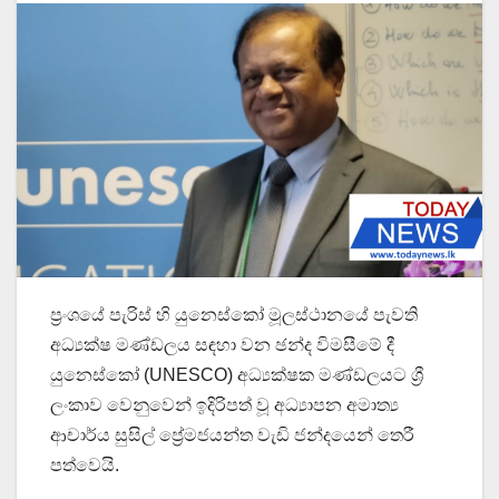
ප්‍රංශයේ පැරිස් හි යුනෙස්කෝ මූලස්ථානයේ පැවති
අධ්‍යක්ෂ මණ්ඩලය සඳහා වන ඡන්ද විමසීමේ දී
යුනෙස්කෝ (UNESCO) අධ්‍යක්ෂක මණ්ඩලයට ශ්‍රී
ලංකාව වෙනුවෙන් ඉදිරිපත් වූ අධ්‍යාපන අමාත්‍ය
ආචාර්ය සුසිල් ප්‍රේමජයන්ත වැඩි ජන්දයෙන් තෙරී
පත්වෙයි.