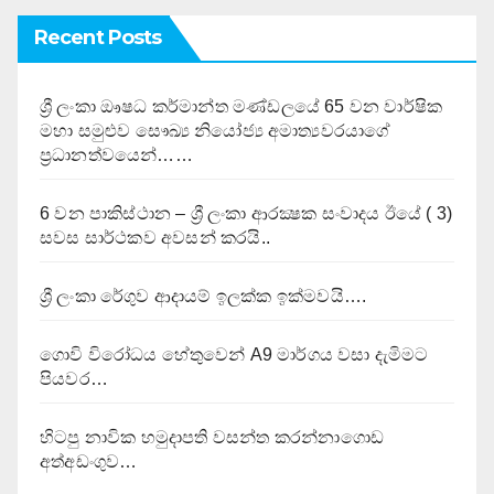
Recent Posts
ශ්‍රී ලංකා ඖෂධ කර්මාන්ත මණ්ඩලයේ 65 වන වාර්ෂික
මහා සමුළුව සෞඛ්‍ය නියෝජ්‍ය අමාත්‍යවරයාගේ
ප්‍රධානත්වයෙන්……
6 වන පාකිස්ථාන – ශ්‍රී ලංකා ආරක්‍ෂක සංවාදය ඊයේ ( 3)
සවස සාර්ථකව අවසන් කරයි..
ශ්‍රී ලංකා රේගුව ආදායම් ඉලක්ක ඉක්මවයි….
ගොවි විරෝධය හේතුවෙන් A9 මාර්ගය වසා දැමිමට
පියවර…
හිටපු නාවික හමුදාපති වසන්ත කරන්නාගොඩ
අත්අඩංගුව…