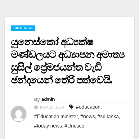
LOCAL NEWS
යුනෙස්කෝ අධ්‍යක්ෂ
මණ්ඩලයට අධ්‍යාපන අමාත්‍ය
සුසිල් ප්‍රේමජයන්ත වැඩි
ඡන්දයෙන් තේරී පත්වෙයි.
By
admin
#education
,
NOV 19, 2023
#Education minister
,
#news
,
#sri lanka
,
#today news
,
#Unesco