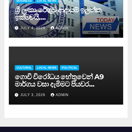
BUSINESS
LOCAL NEWS
ශ්‍රී ලංකා රේගුව ආදායම් ඉලක්ක
ඉක්මවයි….
JULY 4, 2026
ADMIN
CULTURAL
LOCAL NEWS
POLITICAL
ගොවි විරෝධය හේතුවෙන් A9
මාර්ගය වසා දැමිමට පියවර…
JULY 3, 2026
ADMIN