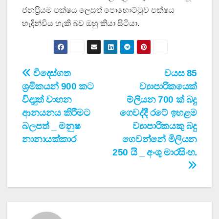
ජනප්‍රියම පක්ෂය ලෙසත් පොහොට්ටුව පක්ෂය
හැදින්විය හැකි බව ඔහු කියා සිටියා.
Post
විදෙස්ගත
වයස 85
ශ්‍රමිකයන් 900 කට
ව්‍යාපාරිකයෙක්
navigation
විද්‍යුත් වාහන
ම්ලියන 700 ක් බදු
ආනයනය කිරීමට
ගෙවද්දී රටේ ඉහළම
බලපත්‍ _ මනුෂ
ව්‍යාපාරිකයකු බදු
නානායක්කාර
ගෙවන්නේ මිලියන
250 යි _ අංශු මාරසිංහ.