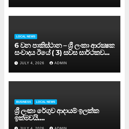
අමාත්‍යවරයාගේ ප්‍රධානත්වයෙන්……
LOCAL NEWS
6 වන පාකිස්ථාන – ශ්‍රී ලංකා ආරක්‍ෂක
සංවාදය ඊයේ ( 3) සවස සාර්ථකව
අවසන් කරයි..
JULY 4, 2026
ADMIN
BUSINESS
LOCAL NEWS
ශ්‍රී ලංකා රේගුව ආදායම් ඉලක්ක
ඉක්මවයි….
JULY 4, 2026
ADMIN