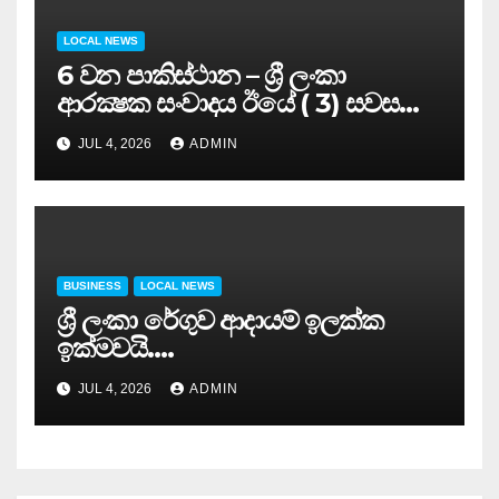
LOCAL NEWS
6 වන පාකිස්ථාන – ශ්‍රී ලංකා
ආරක්‍ෂක සංවාදය ඊයේ ( 3) සවස
සාර්ථකව අවසන් කරයි..
JUL 4, 2026
ADMIN
BUSINESS
LOCAL NEWS
ශ්‍රී ලංකා රේගුව ආදායම් ඉලක්ක
ඉක්මවයි….
JUL 4, 2026
ADMIN