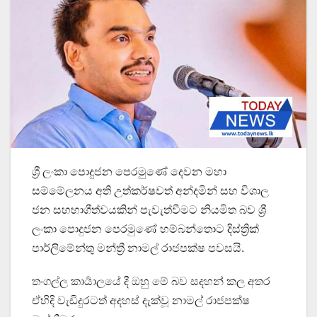
ශ්‍රී ලංකා පොදුජන පෙරමුණේ දෙවන මහා
සම්මේලනය අති උත්කර්ෂවත් අන්දමින් සහ විශාල
ජන සහභාගීත්වයකින් පැවැත්වීමට නියමිත බව ශ්‍රී
ලංකා පොදුජන පෙරමුණේ හම්බන්තොට දිස්ත්‍රික්
පාර්ලිමේන්තු මන්ත්‍රී නාමල් රාජපක්ෂ පවසයි.
තංගල්ල කාර්‍යාලයේ දී ඔහු මේ බව සදහන් කල අතර
ඒහිදි වැඩිදුරටත් අදහස් දැක්වූ නාමල් රාජපක්ෂ