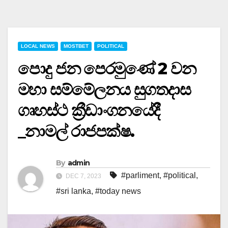
LOCAL NEWS
MOSTBET
POLITICAL
පොදු ජන පෙරමුණේ 2 වන
මහා සම්මේලනය සුගතදාස
ගෘහස්ථ ක්‍රීඩාංගනයේදී
_නාමල් රාජපක්ෂ.
By
admin
#parliment
,
#political
,
DEC 7, 2023
#sri lanka
,
#today news