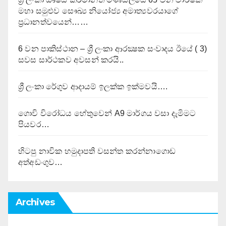
මහා සමුළුව සෞඛ්‍ය නියෝජ්‍ය අමාත්‍යවරයාගේ
ප්‍රධානත්වයෙන්……
6 වන පාකිස්ථාන – ශ්‍රී ලංකා ආරක්‍ෂක සංවාදය ඊයේ ( 3)
සවස සාර්ථකව අවසන් කරයි..
ශ්‍රී ලංකා රේගුව ආදායම් ඉලක්ක ඉක්මවයි….
ගොවි විරෝධය හේතුවෙන් A9 මාර්ගය වසා දැමිමට
පියවර…
හිටපු නාවික හමුදාපති වසන්ත කරන්නාගොඩ
අත්අඩංගුව…
Archives