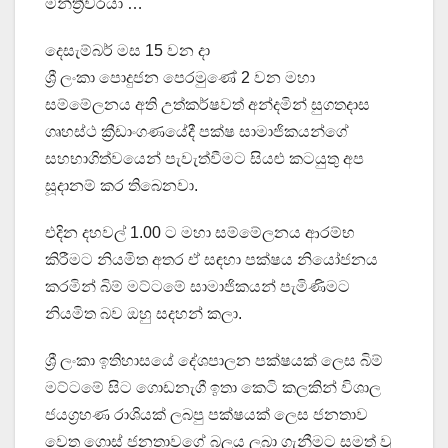
මන්ත්‍රීවරයා …
දෙසැම්බර් මස 15 වන දා
ශ්‍රී ලංකා පොදුජන පෙරමුණේ 2 වන මහා
සම්මේලනය අති උත්කර්ෂවත් අන්දමින් සුගතදාස
ගෘහස්ථ ක්‍රීඩාංගණයේදී පක්ෂ සාමාජිකයන්ගේ
සහභාගිත්වයෙන් පැවැත්වීමට සියළු කටයුතු අප
සූදානම් කර තිබෙනවා.
එදින දහවල් 1.00 ට මහා සම්මේලනය ආරම්භ
කිරීමට නියමිත අතර ඒ සඳහා පක්ෂය නියෝජනය
කරමින් බිම් මට්ටමේ සාමාජිකයන් පැමිණිමට
නියමිත බව ඔහු සදහන් කලා.
ශ්‍රී ලංකා ඉතිහාසයේ දේශපාලන පක්ෂයක් ලෙස බිම්
මට්ටමේ සිට ගොඩනැගී ඉතා කෙටි කලකින් විශාල
ජයග්‍රහණ රාශියක් ලබපු පක්ෂයක් ලෙස ජනතාව
වෙත ගොස් ජනතාවගේ බලය ලබා ගැනීමට සමත් වූ