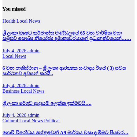
You missed
Health
Local News
ශ්‍රී ලංකා ඖෂධ කර්මාන්ත මණ්ඩලයේ 65 වන වාර්ෂික මහා
සමුළුව සෞඛ්‍ය නියෝජ්‍ය අමාත්‍යවරයාගේ ප්‍රධානත්වයෙන්……
July 4, 2026
admin
Local News
6 වන පාකිස්ථාන – ශ්‍රී ලංකා ආරක්‍ෂක සංවාදය ඊයේ ( 3) සවස
සාර්ථකව අවසන් කරයි..
July 4, 2026
admin
Business
Local News
ශ්‍රී ලංකා රේගුව ආදායම් ඉලක්ක ඉක්මවයි….
July 4, 2026
admin
Cultural
Local News
Political
ගොවි විරෝධය හේතුවෙන් A9 මාර්ගය වසා දැමිමට පියවර…