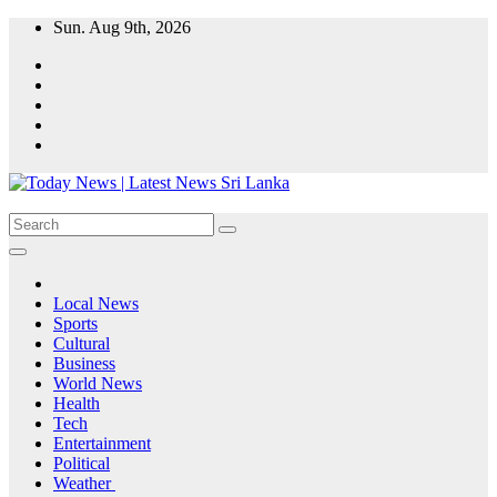
Skip
Sun. Aug 9th, 2026
to
content
Local News
Sports
Cultural
Business
World News
Health
Tech
Entertainment
Political
Weather