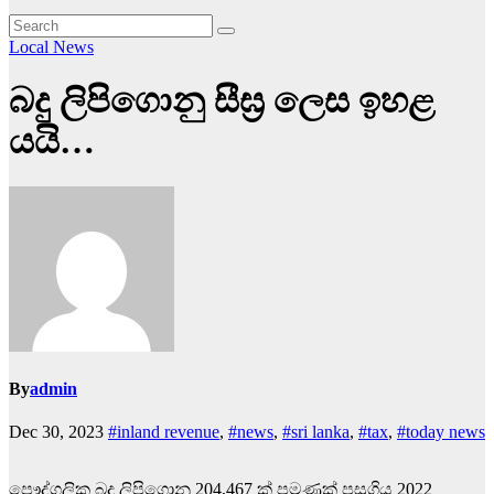
Local News
බදු ලිපිගොනු සීඝ්‍ර ලෙස ඉහළ
යයි…
By
admin
Dec 30, 2023
#inland revenue
,
#news
,
#sri lanka
,
#tax
,
#today news
පෞද්ගලික බදු ලිපිගොනු 204,467 ක් පමණක් පසුගිය 2022