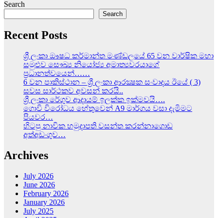
Search
Search
Recent Posts
ශ්‍රී ලංකා ඖෂධ කර්මාන්ත මණ්ඩලයේ 65 වන වාර්ෂික මහා
සමුළුව සෞඛ්‍ය නියෝජ්‍ය අමාත්‍යවරයාගේ
ප්‍රධානත්වයෙන්……
6 වන පාකිස්ථාන – ශ්‍රී ලංකා ආරක්‍ෂක සංවාදය ඊයේ ( 3)
සවස සාර්ථකව අවසන් කරයි..
ශ්‍රී ලංකා රේගුව ආදායම් ඉලක්ක ඉක්මවයි….
ගොවි විරෝධය හේතුවෙන් A9 මාර්ගය වසා දැමිමට
පියවර…
හිටපු නාවික හමුදාපති වසන්ත කරන්නාගොඩ
අත්අඩංගුව…
Archives
July 2026
June 2026
February 2026
January 2026
July 2025