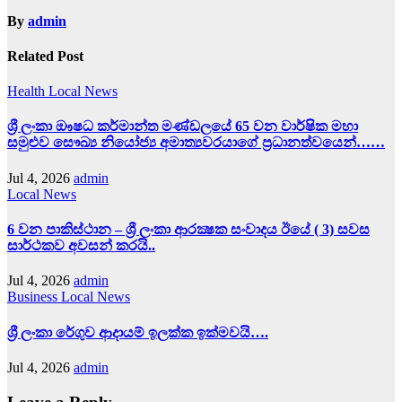
By
admin
Related Post
Health
Local News
ශ්‍රී ලංකා ඖෂධ කර්මාන්ත මණ්ඩලයේ 65 වන වාර්ෂික මහා
සමුළුව සෞඛ්‍ය නියෝජ්‍ය අමාත්‍යවරයාගේ ප්‍රධානත්වයෙන්……
Jul 4, 2026
admin
Local News
6 වන පාකිස්ථාන – ශ්‍රී ලංකා ආරක්‍ෂක සංවාදය ඊයේ ( 3) සවස
සාර්ථකව අවසන් කරයි..
Jul 4, 2026
admin
Business
Local News
ශ්‍රී ලංකා රේගුව ආදායම් ඉලක්ක ඉක්මවයි….
Jul 4, 2026
admin