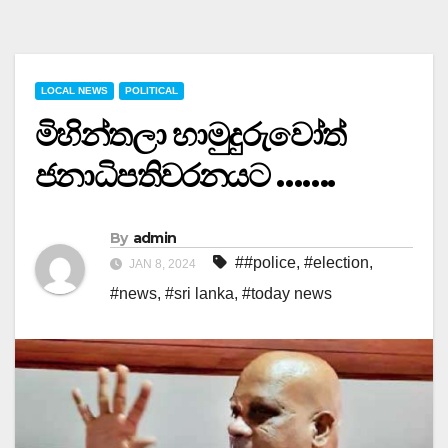
LOCAL NEWS
POLITICAL
මිහින්තලා හාමුදුරුවෝත්
ජනාධිපතිවරනයට …….
By
admin
##police
,
#election
,
JAN 8, 2024
#news
,
#sri lanka
,
#today news