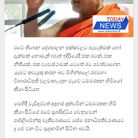
රටේ තිබෙන දේශපාලන පක්ෂවලට පැවැත්මක් හෝ
දැක්මක් නොමැති බවත් ඉදිරියේදී එක රටක්, එක
නීතියක්, එක ව්‍යවස්ථාවක් යටතේ රට පවත්වාගෙන
යෑමට කටයුතු කරන බව මිහින්තලේ රජමහා
විහාරාධිපති වලවාහැංගුන වැවේ ධම්මරතන හිමියෝ
කියා සිටියහ
මෙහිදී වැඩිදුරටත් අදහස් දක්වමින් ධම්මරතන හිමි
කියා සිටියේ රටේ සුබසිද්ධිය වෙනුවෙන්
පාර්ලිමේන්තු මැතිවරණයට සේම ජනාධිපතිවරණයට
ද මේ වන විට සූදානමින් සිටින බවයි.