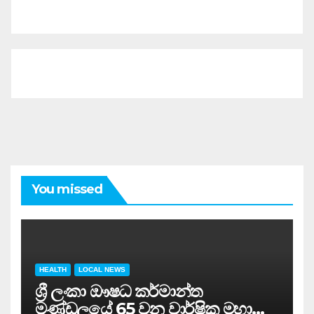
You missed
HEALTH
LOCAL NEWS
ශ්‍රී ලංකා ඖෂධ කර්මාන්ත
මණ්ඩලයේ 65 වන වාර්ෂික මහා