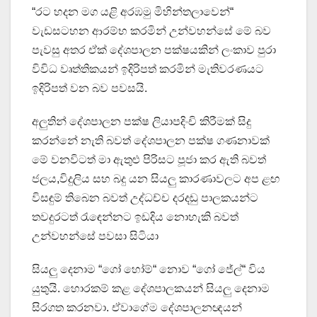
“රට හදන මග යළි අරඹමු මිහින්තලාවෙන්“
වැඩසටහන ආරම්භ කරමින් උන්වහන්සේ මේ බව
පැවසු අතර ඒක් දේශපාලන පක්ෂයකින් ලංකාව පුරා
විවිධ වෘත්තිකයන් ඉදිරිපත් කරමින් මැතිවරණයට
ඉදිරිපත් වන බව පවසයි.
අලුතින් දේශපාලන පක්ෂ ලියාපදිංචි කිරීමක් සිදු
කරන්නේ නැති බවත් දේශපාලන පක්ෂ ගණනාවක්
මේ වනවිටත් මා ඇතුළු පිරිසට පූජා කර ඇති බවත්
ජලය,විදුලිය සහ බදු යන සියලු කාරණාවලට අප ළඟ
විසඳුම් තිබෙන බවත් උද්ධච්ච දරදඬු පාලකයන්ට
තවදුරටත් රැඳෙන්නට ඉඩදිය නොහැකි බවත්
උන්වහන්සේ පවසා සිටියා
සියලු දෙනාම “ගෝ හෝම්“ නොව “ගෝ ජේල්“ විය
යුතුයි. හොරකම් කළ දේශපාලකයන් සියලු දෙනාම
සිරගත කරනවා. ඒවාගේම දේශපාලනඥයන්