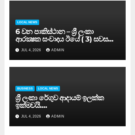
LOCAL NEWS
6 වන පාකිස්ථාන – ශ්‍රී ලංකා
ආරක්‍ෂක සංවාදය ඊයේ ( 3) සවස
සාර්ථකව අවසන් කරයි..
JUL 4, 2026
ADMIN
BUSINESS
LOCAL NEWS
ශ්‍රී ලංකා රේගුව ආදායම් ඉලක්ක
ඉක්මවයි….
JUL 4, 2026
ADMIN