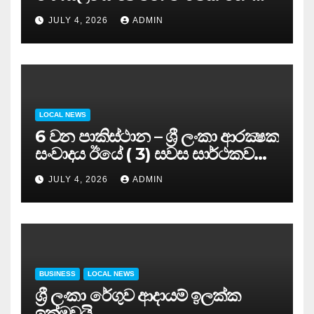
සමුළුව සෞඛ්‍ය නියෝජ්‍ය
JULY 4, 2026
ADMIN
අමාත්‍යවරයාගේ ප්‍රධානත්වයෙන්……
LOCAL NEWS
6 වන පාකිස්ථාන – ශ්‍රී ලංකා ආරක්‍ෂක
සංවාදය ඊයේ ( 3) සවස සාර්ථකව
අවසන් කරයි..
JULY 4, 2026
ADMIN
BUSINESS
LOCAL NEWS
ශ්‍රී ලංකා රේගුව ආදායම් ඉලක්ක
ඉක්මවයි….