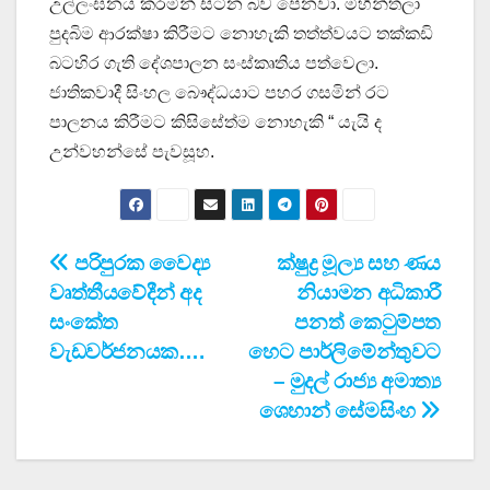
උල්ලංඝනය කරමින් සිටින බව පේනවා. මිහින්තලා
පුදබිම ආරක්ෂා කිරීමට නොහැකි තත්ත්වයට තක්කඩි
බටහිර ගැති දේශපාලන සංස්කෘතිය පත්වෙලා.
ජාතිකවාදී සිංහල බෞද්ධයාට පහර ගසමින් රට
පාලනය කිරීමට කිසිසේත්ම නොහැකි “ යැයි ද
උන්වහන්සේ පැවසූහ.
Post
පරිපුරක වෛද්‍ය
ක්ෂුද්‍ර මූල්‍ය සහ ණය
වෘත්තීයවේදීන් අද
නියාමන අධිකාරී
navigation
සංකේත
පනත් කෙටුම්පත
වැඩවර්ජනයක….
හෙට පාර්ලිමේන්තුවට
– මුදල් රාජ්‍ය අමාත්‍ය
ශෙහාන් සේමසිංහ