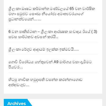
ශ්‍රී ලංකා ඖෂධ කර්මාන්ත මණ්ඩලයේ 65 වන වාර්ෂික
මහා සමුළුව සෞඛ්‍ය නියෝජ්‍ය අමාත්‍යවරයාගේ
ප්‍රධානත්වයෙන්……
6 වන පාකිස්ථාන – ශ්‍රී ලංකා ආරක්‍ෂක සංවාදය ඊයේ ( 3)
සවස සාර්ථකව අවසන් කරයි..
ශ්‍රී ලංකා රේගුව ආදායම් ඉලක්ක ඉක්මවයි….
ගොවි විරෝධය හේතුවෙන් A9 මාර්ගය වසා දැමිමට
පියවර…
හිටපු නාවික හමුදාපති වසන්ත කරන්නාගොඩ
අත්අඩංගුව…
Archives