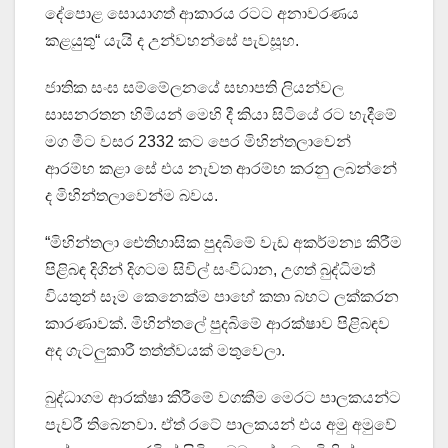
දේපොළ සොයාගත් ආකාරය රටට අනාවරණය
කළයුතු“ යැයි ද උන්වහන්සේ පැවසූහ.
ජාතික සංඝ සම්මේලනයේ සභාපති ලියන්වල
සාසනරතන හිමියන් මෙහි දී කියා සිටියේ රට හැදීමේ
මග මීට වසර 2332 කට පෙර මිහින්තලාවෙන්
ආරම්භ කළා සේ එය නැවත ආරම්භ කරනු ලබන්නේ
ද මිහින්තලාවෙන්ම බවය.
“මිහින්තලා ඓතිහාසික පුදබිමේ වැඩ අකර්මන්‍ය කිරීම
පිළිබඳ දිගින් දිගටම සිවිල් සංවිධාන, උගත් බුද්ධිමත්
වියතුන් සෑම කෙනෙක්ම පාහේ කතා බහට ලක්කරන
කාරණාවක්. මිහින්තලේ පුදබිමේ ආරක්ෂාව පිළිබඳව
අද ගැටලුකාරී තත්ත්වයක් මතුවෙලා.
බුද්ධාගම ආරක්ෂා කිරීමේ වගකීම මෙරට පාලකයන්ට
පැවරී තිබෙනවා. ඒත් රටේ පාලකයන් එය අමු අමුවේ