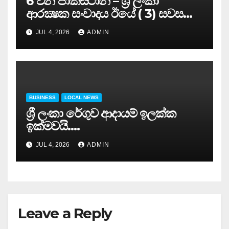
6 වන පාකිස්ථාන – ශ්‍රී ලංකා
ආරක්‍ෂක සංවාදය ඊයේ ( 3) සවස
සාර්ථකව අවසන් කරයි..
JUL 4, 2026
ADMIN
BUSINESS
LOCAL NEWS
ශ්‍රී ලංකා රේගුව ආදායම් ඉලක්ක
ඉක්මවයි….
JUL 4, 2026
ADMIN
Leave a Reply