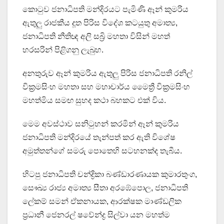
කොටුව ජනාධිපති මන්දිරයට පැමිණි ඈන් කුමරිය
ඇතුලු රාජකීය දූත පිරිස විදේශ කටයුතු අමාත්‍ය,
ජනාධිපති නීතිඥ අලි සබ්‍රි මහතා විසින් මහත්
හරසරින් පිළිගනු ලැබුහ.
අනතුරුව ඈන් කුමරිය ඇතුලු පිරිස ජනාධිපති රනිල්
වික්‍රමසිංහ මහතා සහ මහාචාර්ය මෛත්‍රී වික්‍රමසිංහ
මහත්මිය සමඟ සුහද කථා බහකට එක් විය.
මෙම අවස්ථාව සනිටුහන් කරමින් ඈන් කුමරිය
ජනාධිපති මන්දිරයේ තැන්පත් කර ඇති විශේෂ
අමුත්තන්ගේ සමරු පොතෙහි සටහනක්ද තැබීය.
හිටපු ජනාධිපති චන්ද්‍රිකා බණ්ඩාරණායක කුමාරතුංග,
සෞඛ්‍ය රාජ්‍ය අමාත්‍ය සීතා අරඹේපොල, ජනාධිපති
ලේකම් සමන් ඒකනායක, ආරක්ෂක මාණ්ඩලික
ප්‍රධානී ජෙනරල් ෂවේන්ද්‍ර සිල්වා යන මහත්ම