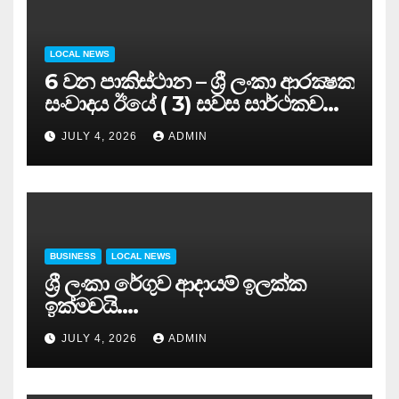
LOCAL NEWS
6 වන පාකිස්ථාන – ශ්‍රී ලංකා ආරක්‍ෂක
සංවාදය ඊයේ ( 3) සවස සාර්ථකව
අවසන් කරයි..
JULY 4, 2026
ADMIN
BUSINESS
LOCAL NEWS
ශ්‍රී ලංකා රේගුව ආදායම් ඉලක්ක
ඉක්මවයි….
JULY 4, 2026
ADMIN