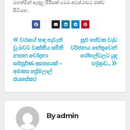
මහත්මීන් ඇතුලු පිරිසක් මෙම අවස්ථාවට එක්ව
සිටියහ.
Post
වරායේ සාද පැවැත්
සුළු සේවක වැඩ
වූ බවට වෘත්තීය සමිති
වර්ජනය හේතුවෙන්
navigation
නඟන චෝදනා
රෝහල්වලට යුද
සම්පූර්ණ අසත්‍යයක් –
හමුදාව..
අමාත්‍ය ප්‍රේමලාල්
ජයසේකර
By
admin