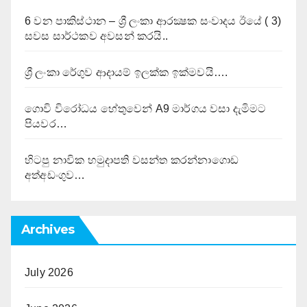
6 වන පාකිස්ථාන – ශ්‍රී ලංකා ආරක්‍ෂක සංවාදය ඊයේ ( 3)
සවස සාර්ථකව අවසන් කරයි..
ශ්‍රී ලංකා රේගුව ආදායම් ඉලක්ක ඉක්මවයි….
ගොවි විරෝධය හේතුවෙන් A9 මාර්ගය වසා දැමිමට
පියවර…
හිටපු නාවික හමුදාපති වසන්ත කරන්නාගොඩ
අත්අඩංගුව…
Archives
July 2026