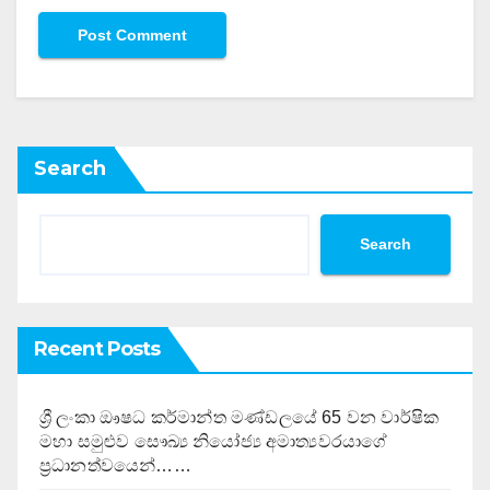
Search
Search
Recent Posts
ශ්‍රී ලංකා ඖෂධ කර්මාන්ත මණ්ඩලයේ 65 වන වාර්ෂික
මහා සමුළුව සෞඛ්‍ය නියෝජ්‍ය අමාත්‍යවරයාගේ
ප්‍රධානත්වයෙන්……