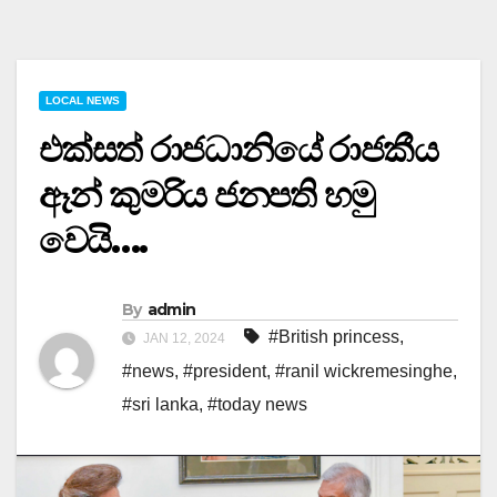
LOCAL NEWS
එක්සත් රාජධානියේ රාජකීය
ඈන් කුමරිය ජනපති හමු
වෙයි….
By
admin
#British princess
,
JAN 12, 2024
#news
,
#president
,
#ranil wickremesinghe
,
#sri lanka
,
#today news