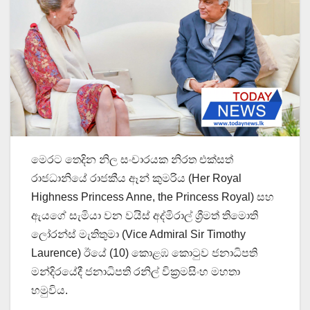
මෙරට තෙදින නිල සංචාරයක නිරත එක්සත්
රාජධානියේ රාජකීය ඈන් කුමරිය (Her Royal
Highness Princess Anne, the Princess Royal) සහ
ඇයගේ සැමියා වන වයිස් අද්මිරාල් ශ්‍රීමත් තිමොති
ලෝරන්ස් මැතිතුමා (Vice Admiral Sir Timothy
Laurence) ඊයේ (10) කොළඹ කොටුව ජනාධිපති
මන්දිරයේදී ජනාධිපති රනිල් වික්‍රමසිංහ මහතා
හමුවිය.