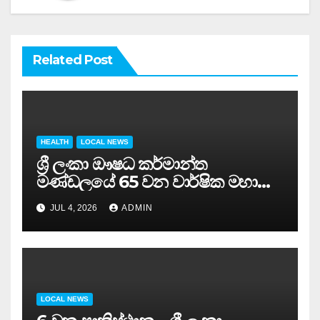
Related Post
HEALTH
LOCAL NEWS
ශ්‍රී ලංකා ඖෂධ කර්මාන්ත
මණ්ඩලයේ 65 වන වාර්ෂික මහා
සමුළුව සෞඛ්‍ය නියෝජ්‍ය
JUL 4, 2026
ADMIN
අමාත්‍යවරයාගේ ප්‍රධානත්වයෙන්……
LOCAL NEWS