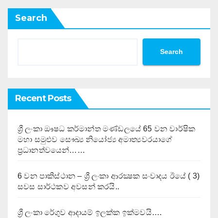
Search
Search
Recent Posts
ශ්‍රී ලංකා ඖෂධ කර්මාන්ත මණ්ඩලයේ 65 වන වාර්ෂික
මහා සමුළුව සෞඛ්‍ය නියෝජ්‍ය අමාත්‍යවරයාගේ
ප්‍රධානත්වයෙන්……
6 වන පාකිස්ථාන – ශ්‍රී ලංකා ආරක්‍ෂක සංවාදය ඊයේ ( 3)
සවස සාර්ථකව අවසන් කරයි..
ශ්‍රී ලංකා රේගුව ආදායම් ඉලක්ක ඉක්මවයි….