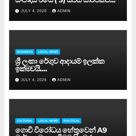
අවසන් කරයි..
JULY 4, 2026
ADMIN
BUSINESS
LOCAL NEWS
ශ්‍රී ලංකා රේගුව ආදායම් ඉලක්ක
ඉක්මවයි….
JULY 4, 2026
ADMIN
CULTURAL
LOCAL NEWS
POLITICAL
ගොවි විරෝධය හේතුවෙන් A9