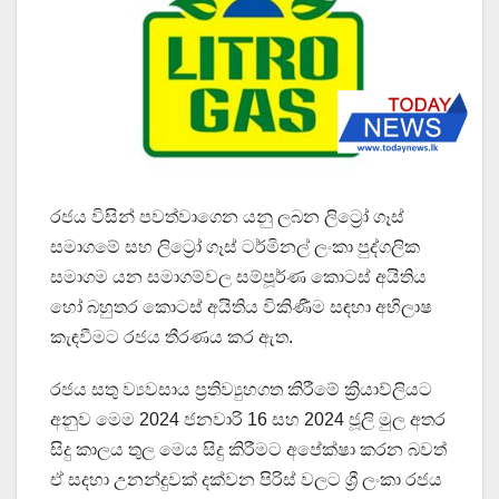
රජය විසින් පවත්වාගෙන යනු ලබන ලිට්‍රෝ ගෑස්
සමාගමේ සහ ලිට්‍රෝ ගෑස් ටර්මිනල් ලංකා පුද්ගලික
සමාගම යන සමාගම්වල සම්පූර්ණ කොටස් අයිතිය
හෝ බහුතර කොටස් අයිතිය විකිණීම සඳහා අභිලාෂ
කැඳවීමට රජය තීරණය කර ඇත.
රජය සතු ව්‍යවසාය ප්‍රතිව්‍යුහගත කිරීමේ ක්‍රියාව්ලියට
අනුව මෙම 2024 ජනවාරි 16 සහ 2024 ජූලි මුල අතර
සිදු කාලය තුල මෙය සිදු කිරීමට අපේක්ෂා කරන බවත්
ඒ සදහා උනන්දුවක් දක්වන පිරිස් වලට ශ්‍රී ලංකා රජය