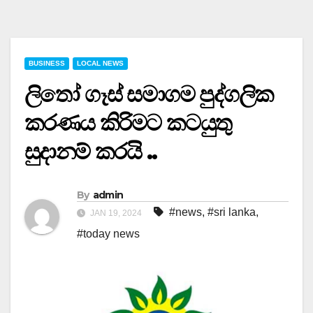
BUSINESS
LOCAL NEWS
ලිතෝ ගෑස් සමාගම පුද්ගලික
කරණය කිරිමට කටයුතු
සුදානම් කරයි ..
By
admin
#news
,
#sri lanka
,
JAN 19, 2024
#today news