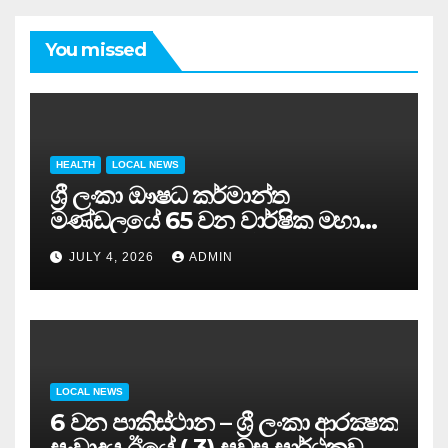
You missed
HEALTH
LOCAL NEWS
ශ්‍රී ලංකා ඖෂධ කර්මාන්ත
මණ්ඩලයේ 65 වන වාර්ෂික මහා
සමුළුව සෞඛ්‍ය නියෝජ්‍ය
JULY 4, 2026
ADMIN
අමාත්‍යවරයාගේ ප්‍රධානත්වයෙන්……
LOCAL NEWS
6 වන පාකිස්ථාන – ශ්‍රී ලංකා ආරක්‍ෂක
සංවාදය ඊයේ ( 3) සවස සාර්ථකව