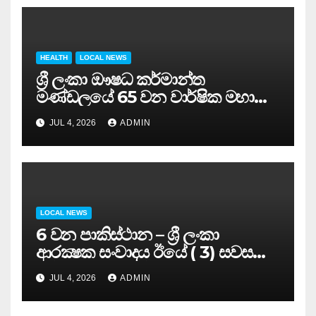
HEALTH
LOCAL NEWS
ශ්‍රී ලංකා ඖෂධ කර්මාන්ත
මණ්ඩලයේ 65 වන වාර්ෂික මහා
සමුළුව සෞඛ්‍ය නියෝජ්‍ය
JUL 4, 2026
ADMIN
අමාත්‍යවරයාගේ ප්‍රධානත්වයෙන්……
LOCAL NEWS
6 වන පාකිස්ථාන – ශ්‍රී ලංකා
ආරක්‍ෂක සංවාදය ඊයේ ( 3) සවස
සාර්ථකව අවසන් කරයි..
JUL 4, 2026
ADMIN