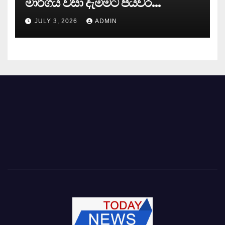
මාර්ගය වසා දැමිමට පියවර…
JULY 3, 2026
ADMIN