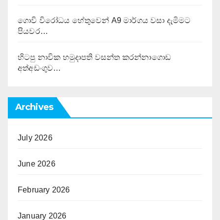
ගොවි විරෝධය හේතුවෙන් A9 මාර්ගය වසා දැමිමට
පියවර…
හිටපු නාවික හමුදාපති වසන්ත කරන්නාගොඩ
අත්අඩංගුව…
Archives
July 2026
June 2026
February 2026
January 2026