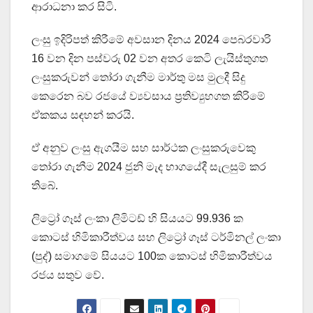
ආරාධනා කර සිටි.
ලංසු ඉදිරිපත් කිරීමේ අවසාන දිනය 2024 පෙබරවාරි
16 වන දින පස්වරු 02 වන අතර කෙටි ලැයිස්තුගත
ලංසුකරුවන් තෝරා ගැනීම මාර්තු මස මුලදී සිදු
කෙරෙන බව රජයේ ව්‍යවසාය ප්‍රතිව්‍යුහගත කිරිමේ
ඒකකය සඳහන් කරයි.
ඒ අනුව ලංසු ඇගයීම සහ සාර්ථක ලංසුකරුවෙකු
තෝරා ගැනීම 2024 ජුනි මැද භාගයේදී සැලසුම් කර
තිබේ.
ලිට්‍රෝ ගෑස් ලංකා ලිමිටඩ් හි සියයට 99.936 ක
කොටස් හිමිකාරීත්වය සහ ලිට්‍රෝ ගෑස් ටර්මිනල් ලංකා
(පුද්) සමාගමේ සියයට 100ක කොටස් හිමිකාරීත්වය
රජය සතුව වේ.