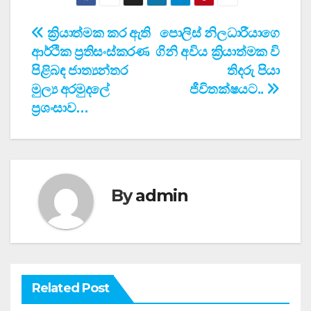
Post
ක්‍රියාත්මක කර ඇති
පොලිස් නිලධාරීයාගෙ
ආර්ථික ප්‍රතිසංස්කරණ
ගිනි අවිය ක්‍රියාත්මක වි
navigation
පිළිබඳ ජාත්‍යන්තර
තිදරු පියා
මුල්‍ය අරමුදලේ
ජීවිතක්ෂයට..
ප්‍රශංසාව…
By
admin
Related Post