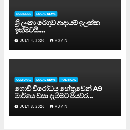
BUSINESS
LOCAL NEWS
ශ්‍රී ලංකා රේගුව ආදායම් ඉලක්ක
ඉක්මවයි….
JULY 4, 2026
ADMIN
CULTURAL
LOCAL NEWS
POLITICAL
ගොවි විරෝධය හේතුවෙන් A9
මාර්ගය වසා දැමිමට පියවර…
JULY 3, 2026
ADMIN