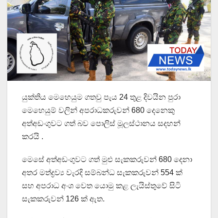
යුක්තිය මෙහෙයුම ගතවු පැය 24 තුළ දිවයින පුරා
මෙහෙයුම් වලින් අපරාධකරුවන් 680 දෙනෙකු
අත්අඩංගුවට ගත් බව පොලිස් මූලස්ථානය සදහන්
කරයි .
මෙසේ අත්අඩංගුවට ගත් මුළු සැකකරුවන් 680 දෙනා
අතර මත්ද්‍රව්‍ය වැරදි සම්බන්ධ සැකකරුවන් 554 ක්
සහ අපරාධ අංශ වෙත යොමු කළ ලැයිස්තුවේ සිටි
සැකකරුවන් 126 ක් ඇත.