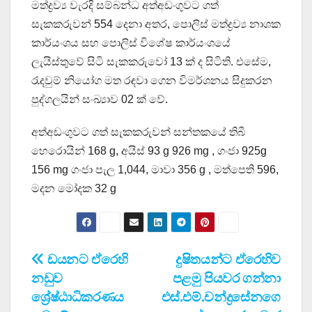
මත්ද්‍රව්‍ය වැරදි සම්බන්ධ අත්අඩංගුවට ගත්
සැකකරුවන් 554 දෙනා අතර, පොලිස් මත්ද්‍රව්‍ය නාශක
කාර්යංශය සහ පොලිස් විශේෂ කාර්යංශයේ
ලැයිස්තුවේ සිටි සැකකරුවෝ 13 ක් ද සිටිති. එසේම,
රැදවුම් නියෝග මත රඳවා ගෙන විමර්ශනය සිදුකරන
පුද්ගලයින් සංඛ්‍යාව 02 ක් වේ.
අත්අඩංගුවට ගත් සැකකරුවන් සන්තකයේ තිබී
හෙරොයින් 168 g, අයිස් 93 g 926 mg , ගංජා 925g
156 mg ගංජා පැල 1,044, මාවා 356 g , මත්පෙති 596,
මදන මෝදක 32 g
Post
ඩයනට ඒරෙහි
දුෂිතයන්ට ඒරෙහිව
නඩුව
පළමු පියවර ගන්නා
navigation
ශ්‍රේෂ්ඨාධිකරණය
එස්.එම්.චන්ද්‍රසේනගෙ