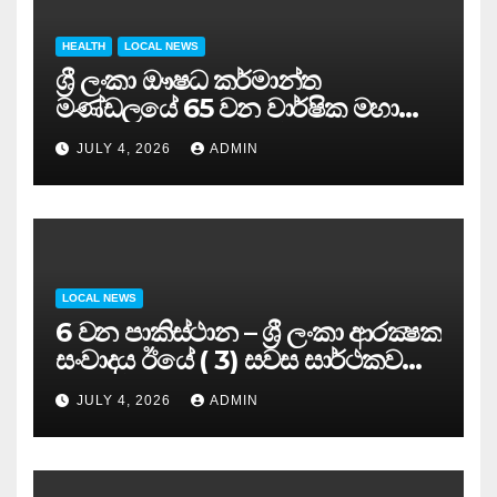
HEALTH
LOCAL NEWS
ශ්‍රී ලංකා ඖෂධ කර්මාන්ත
මණ්ඩලයේ 65 වන වාර්ෂික මහා
සමුළුව සෞඛ්‍ය නියෝජ්‍ය
JULY 4, 2026
ADMIN
අමාත්‍යවරයාගේ ප්‍රධානත්වයෙන්……
LOCAL NEWS
6 වන පාකිස්ථාන – ශ්‍රී ලංකා ආරක්‍ෂක
සංවාදය ඊයේ ( 3) සවස සාර්ථකව
අවසන් කරයි..
JULY 4, 2026
ADMIN