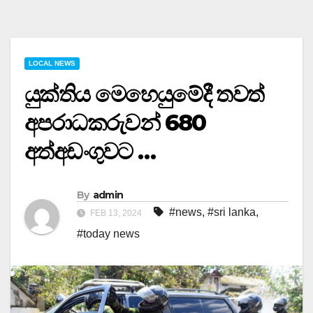
LOCAL NEWS
යුක්තිය මෙහෙයුමේදී තවත්
අපරාධකරුවන් 680
අත්අඩංගුවට …
By
admin
#news
,
#sri lanka
,
FEB 13, 2024
#today news