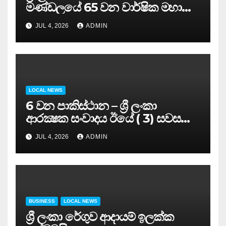
මණ්ඩලයේ 65 වන වාර්ෂික මහා
සමුළුව සෞඛ්‍ය නියෝජ්‍ය
JUL 4, 2026
ADMIN
අමාත්‍යවරයාගේ ප්‍රධානත්වයෙන්……
LOCAL NEWS
6 වන පාකිස්ථාන – ශ්‍රී ලංකා
ආරක්‍ෂක සංවාදය ඊයේ ( 3) සවස
සාර්ථකව අවසන් කරයි..
JUL 4, 2026
ADMIN
BUSINESS
LOCAL NEWS
ශ්‍රී ලංකා රේගුව ආදායම් ඉලක්ක