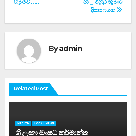
හමුවේ…..
න් _ අනුර කුමාර
දිසානායක
By
admin
Related Post
HEALTH
LOCAL NEWS
ශ්‍රී ලංකා ඖෂධ කර්මාන්ත