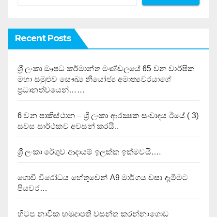
Recent Posts
ශ්‍රී ලංකා ඖෂධ කර්මාන්ත මණ්ඩලයේ 65 වන වාර්ෂික
මහා සමුළුව සෞඛ්‍ය නියෝජ්‍ය අමාත්‍යවරයාගේ
ප්‍රධානත්වයෙන්……
6 වන පාකිස්ථාන – ශ්‍රී ලංකා ආරක්‍ෂක සංවාදය ඊයේ ( 3)
සවස සාර්ථකව අවසන් කරයි..
ශ්‍රී ලංකා රේගුව ආදායම් ඉලක්ක ඉක්මවයි….
ගොවි විරෝධය හේතුවෙන් A9 මාර්ගය වසා දැමිමට
පියවර…
හිටපු නාවික හමුදාපති වසන්ත කරන්නාගොඩ