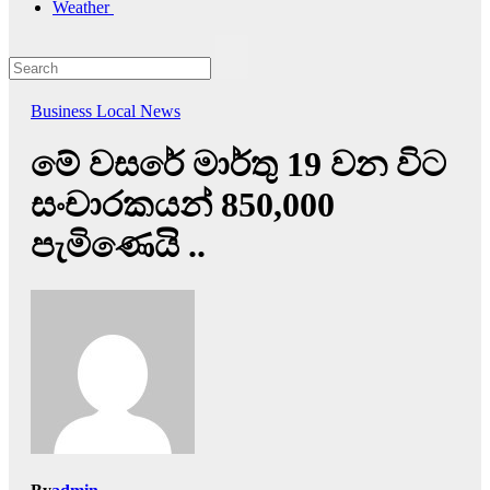
Weather
Business
Local News
මේ වසරේ මාර්තු 19 වන විට
සංචාරකයන් 850,000
පැමිණෙයි ..