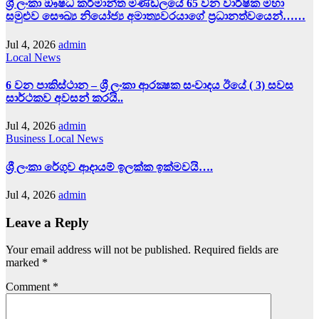
ශ්‍රී ලංකා ඖෂධ කර්මාන්ත මණ්ඩලයේ 65 වන වාර්ෂික මහා
සමුළුව සෞඛ්‍ය නියෝජ්‍ය අමාත්‍යවරයාගේ ප්‍රධානත්වයෙන්……
Jul 4, 2026
admin
Local News
6 වන පාකිස්ථාන – ශ්‍රී ලංකා ආරක්‍ෂක සංවාදය ඊයේ ( 3) සවස
සාර්ථකව අවසන් කරයි..
Jul 4, 2026
admin
Business
Local News
ශ්‍රී ලංකා රේගුව ආදායම් ඉලක්ක ඉක්මවයි….
Jul 4, 2026
admin
Leave a Reply
Your email address will not be published.
Required fields are
marked
*
Comment
*