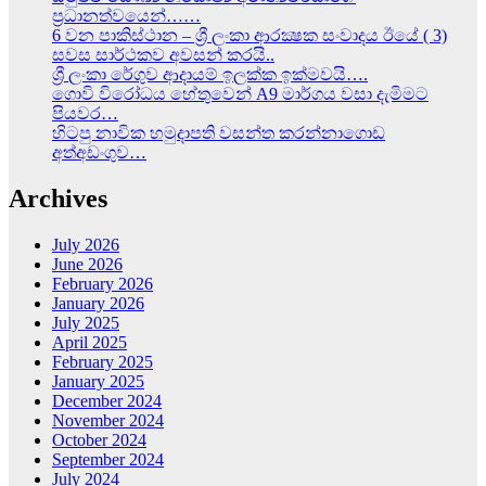
ප්‍රධානත්වයෙන්……
6 වන පාකිස්ථාන – ශ්‍රී ලංකා ආරක්‍ෂක සංවාදය ඊයේ ( 3)
සවස සාර්ථකව අවසන් කරයි..
ශ්‍රී ලංකා රේගුව ආදායම් ඉලක්ක ඉක්මවයි….
ගොවි විරෝධය හේතුවෙන් A9 මාර්ගය වසා දැමිමට
පියවර…
හිටපු නාවික හමුදාපති වසන්ත කරන්නාගොඩ
අත්අඩංගුව…
Archives
July 2026
June 2026
February 2026
January 2026
July 2025
April 2025
February 2025
January 2025
December 2024
November 2024
October 2024
September 2024
July 2024