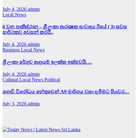
July 4, 2026
admin
Local News
6 වන පාකිස්ථාන – ශ්‍රී ලංකා ආරක්‍ෂක සංවාදය ඊයේ ( 3) සවස
සාර්ථකව අවසන් කරයි..
July 4, 2026
admin
Business
Local News
ශ්‍රී ලංකා රේගුව ආදායම් ඉලක්ක ඉක්මවයි….
July 4, 2026
admin
Cultural
Local News
Political
ගොවි විරෝධය හේතුවෙන් A9 මාර්ගය වසා දැමිමට පියවර…
July 3, 2026
admin