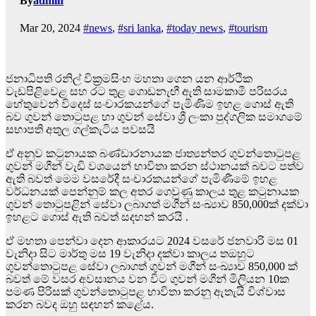
By
admin
Mar 20, 2024
#news
,
#sri lanka
,
#today news
,
#tourism
ජනාධිපති රනිල් වික්‍රමසිංහ මහතා ගෙන යන ආර්ථික
වැඩපිළිවෙළ සහ රට තුළ ගොඩනැඟී ඇති සාමකාමී පරිසරය
හේතුවෙන් විදෙස් සංචාරකයන්ගේ පැමිණිම ඉහළ ගොස් ඇති
බව ගුවන් තොටුපළ හා ගුවන් සේවා ශ්‍රී ලංකා පුද්ගලික සමාගමේ
සභාපති අතුල ගල්කැටිය පවසයි
ඒ අනුව කටුනායක බණ්ඩාරනායක ජාත්‍යන්තර ගුවන්තොටුපළ
ගුවන් මගීන් වැඩි වශයෙන් භාවිතා කරන ස්ථානයක් බවට පත්ව
ඇති බවත් මෙම වසරේදී සංචාරකයන්ගේ පැමිණීමේ ඉහළ
වර්ධනයක් පෙන්නුම් කල අතර ගෙවුණු කාලය තුළ කටුනායක
ගුවන් තොටුපළින් සේවා ලබාගත් මගීන් සංඛ්‍යාව 850,000ක් දක්වා
ඉහළට ගොස් ඇති බවත් සදහන් කරයි .
ඒ මහතා පෙන්වා දෙන ආකාරයට 2024 වසරේ ජනවාරි මස 01
වැනිදා සිට මාර්තු මස 19 වැනිදා දක්වා කාලය තඔහුට
ගුවන්තොටුපළ සේවා ලබාගත් ගුවන් මගීන් සංඛ්‍යාව 850,000 ක්
බවත් මේ වසර අවසානය වන විට ගුවන් මගීන් මිලියන 10ක
පමණ පිරිසක් ගුවන්තොටුපළ භාවිතා කරනු ඇතැයි විශ්වාස
කරන බවද ඔහු සඳහන් කළේය.