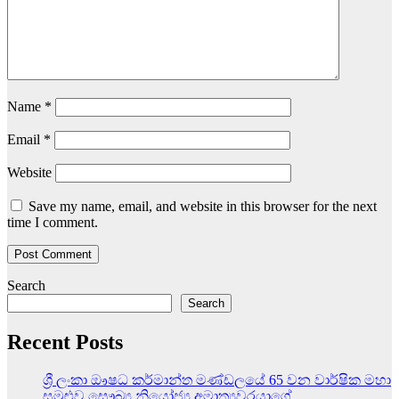
Name
*
Email
*
Website
Save my name, email, and website in this browser for the next
time I comment.
Search
Search
Recent Posts
ශ්‍රී ලංකා ඖෂධ කර්මාන්ත මණ්ඩලයේ 65 වන වාර්ෂික මහා
සමුළුව සෞඛ්‍ය නියෝජ්‍ය අමාත්‍යවරයාගේ