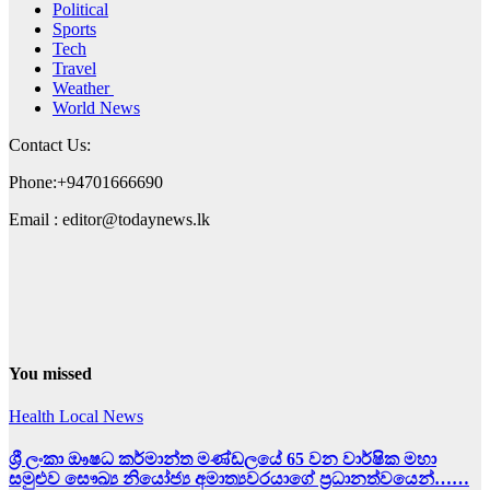
Political
Sports
Tech
Travel
Weather
World News
Contact Us:
Phone:+94701666690
Email : editor@todaynews.lk
You missed
Health
Local News
ශ්‍රී ලංකා ඖෂධ කර්මාන්ත මණ්ඩලයේ 65 වන වාර්ෂික මහා
සමුළුව සෞඛ්‍ය නියෝජ්‍ය අමාත්‍යවරයාගේ ප්‍රධානත්වයෙන්……