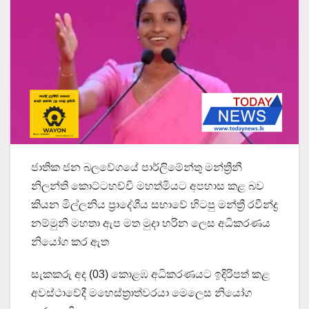
ජාතික ජන බලවේගයේ පාර්ලිමේන්තු මන්ත්‍රිනී
නිලන්ති කොට්ටහච්චි මහත්මියට අපහාස කළ බව
කියන මිල්ලනිය ප්‍රාදේශීය සභාවේ හිටපු මන්ත්‍රී රවීන්ද්‍ර
නම්මුනි මහතා ඇප මත මුදා හරින ලෙස අධිකරණය
නියෝග කර ඇත
සැකකරු අද (03) කොළඹ අධිකරණයට ඉදිරිපත් කළ
අවස්ථාවේදී මහෙස්ත්‍රාත්වරයා මෙලෙස නියෝග