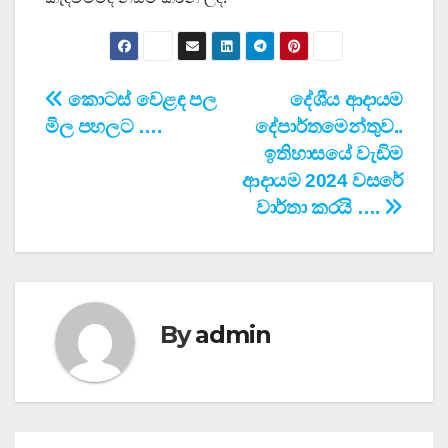
Post
කොටස් වෙළඳ පල
දේශීය ආදායම
මිල පහලට ….
දේපාර්තමෙන්තුව..
navigation
ඉතිහාසයේ වැඩිම
ආදායම 2024 වසරේ
වාර්තා කරයි ….
By
admin