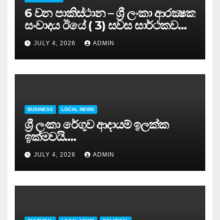
6 වන පාකිස්ථාන – ශ්‍රී ලංකා ආරක්‍ෂක
සංවාදය ඊයේ ( 3) සවස සාර්ථකව
අවසන් කරයි..
JULY 4, 2026
ADMIN
BUSINESS
LOCAL NEWS
ශ්‍රී ලංකා රේගුව ආදායම් ඉලක්ක
ඉක්මවයි….
JULY 4, 2026
ADMIN