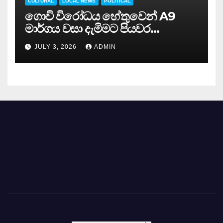
CULTURAL
LOCAL NEWS
POLITICAL
ගොවි විරෝධය හේතුවෙන් A9
මාර්ගය වසා දැමිමට පියවර…
JULY 3, 2026
ADMIN