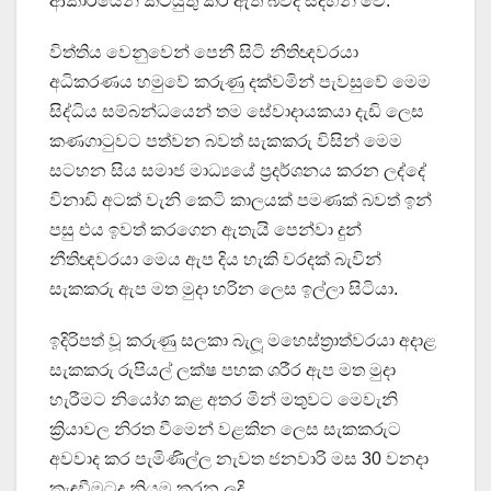
ආකාරයෙන් කටයුතු කර ඇති බවද සදහන් වේ.
විත්තිය වෙනුවෙන් පෙනී සිටි නීතිඥවරයා
අධිකරණය හමුවේ කරුණු දක්වමින් පැවසුවේ මෙම
සිද්ධිය සම්බන්ධයෙන් තම සේවාදායකයා දැඩි ලෙස
කණගාටුවට පත්වන බවත් සැකකරු විසින් මෙම
සටහන සිය සමාජ මාධ්‍යයේ ප්‍රදර්ශනය කරන ලද්දේ
විනාඩි අටක් වැනි කෙටි කාලයක් පමණක් බවත් ඉන්
පසු එය ඉවත් කරගෙන ඇතැයි පෙන්වා දුන්
නීතිඥවරයා මෙය ඇප දිය හැකි වරදක් බැවින්
සැකකරු ඇප මත මුදා හරින ලෙස ඉල්ලා සිටියා.
ඉදිරිපත් වූ කරුණු සලකා බැලූ මහෙස්ත්‍රාත්වරයා අදාළ
සැකකරු රුපියල් ලක්ෂ පහක ශරීර ඇප මත මුදා
හැරීමට නියෝග කළ අතර මින් මතුවට මෙවැනි
ක්‍රියාවල නිරත වීමෙන් වළකින ලෙස සැකකරුට
අවවාද කර පැමිණිල්ල නැවත ජනවාරි මස 30 වනදා
කැඳවීමටද නියම කරන ලදි.