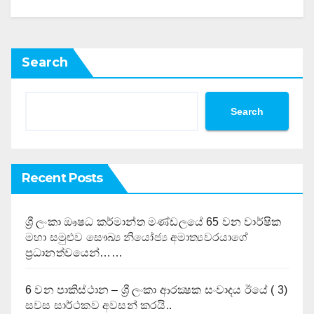
Search
Search
Recent Posts
ශ්‍රී ලංකා ඖෂධ කර්මාන්ත මණ්ඩලයේ 65 වන වාර්ෂික
මහා සමුළුව සෞඛ්‍ය නියෝජ්‍ය අමාත්‍යවරයාගේ
ප්‍රධානත්වයෙන්……
6 වන පාකිස්ථාන – ශ්‍රී ලංකා ආරක්‍ෂක සංවාදය ඊයේ ( 3)
සවස සාර්ථකව අවසන් කරයි..