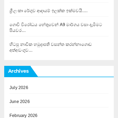
ශ්‍රී ලංකා රේගුව ආදායම් ඉලක්ක ඉක්මවයි….
ගොවි විරෝධය හේතුවෙන් A9 මාර්ගය වසා දැමිමට
පියවර…
හිටපු නාවික හමුදාපති වසන්ත කරන්නාගොඩ
අත්අඩංගුව…
Archives
July 2026
June 2026
February 2026