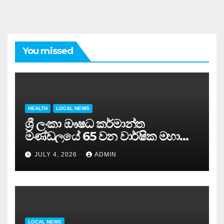
You missed
HEALTH
LOCAL NEWS
ශ්‍රී ලංකා ඖෂධ කර්මාන්ත
මණ්ඩලයේ 65 වන වාර්ෂික මහා
සමුළුව සෞඛ්‍ය නියෝජ්‍ය
JULY 4, 2026
ADMIN
අමාත්‍යවරයාගේ ප්‍රධානත්වයෙන්……
LOCAL NEWS