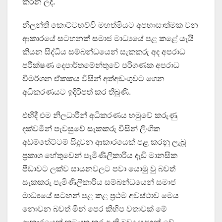
කරන ලදි.
නිලන්ති කොට්ටහච්චි මහත්මියට අපහාසාත්මක වන
ආකාරයේ සටහනක් සමාජ මාධ්‍යයේ පළ කළේ යැයි
කියන සිද්ධිය සම්බන්ධයෙන් සැකකරු අද අපරාධ
පරීක්ෂණ දෙපාර්තමේන්තුවේ පරිගණක අපරාධ
විමර්ශන ඒකකය විසින් අත්අඩංගුවට ගෙන
අධිකරණයට ඉදිරිපත් කර තිබුණි.
එහිදී එම නිලධාරීන් අධිකරණය හමුවේ කරුණු
දක්වමින් පැවසුවේ සැකකරු විසින් ලිංගික
අඩම්තේට්ටම් සිදුවන ආකාරයෙක් පළ කරනු ලැබූ
ප්‍රකාශ හේතුවෙන් පැමිණිලිකාරිය දැඩි මානසික
පීඩාවට ලක්ව සායනවලට පවා යොමු වු බවත්
සැකකරු පැමිණිලිකාරිය සම්බන්ධයෙන් සමාජ
මාධ්‍යයේ සටහන් පළ කළ ප්‍රථම අවස්ථාව මෙය
නොවන බවත් මින් පෙර කිහිප වතාවක් මේ