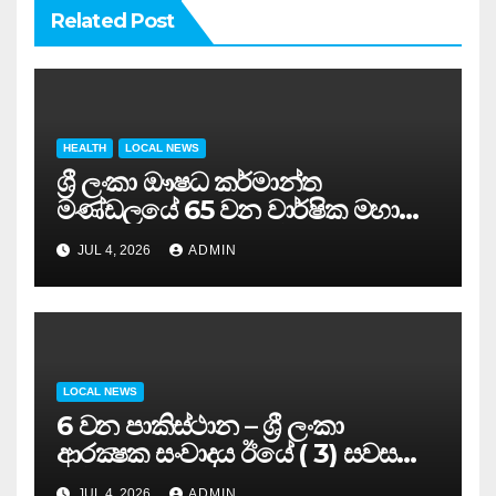
Related Post
HEALTH
LOCAL NEWS
ශ්‍රී ලංකා ඖෂධ කර්මාන්ත
මණ්ඩලයේ 65 වන වාර්ෂික මහා
සමුළුව සෞඛ්‍ය නියෝජ්‍ය
JUL 4, 2026
ADMIN
අමාත්‍යවරයාගේ ප්‍රධානත්වයෙන්……
LOCAL NEWS
6 වන පාකිස්ථාන – ශ්‍රී ලංකා
ආරක්‍ෂක සංවාදය ඊයේ ( 3) සවස
සාර්ථකව අවසන් කරයි..
JUL 4, 2026
ADMIN