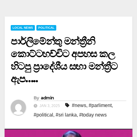
LOCAL NEWS
POLITICAL
පාර්ලිමේන්තු මන්ත්‍රීනි
කොට්ටහච්චිට අපහස කල
හිටපු ප්‍රාදේශීය සභා මන්ත්‍රීට
ඇප…..
By
admin
#news
,
#parliment
,
JAN 3, 2025
#political
,
#sri lanka
,
#today news